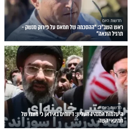
חדשות היום
ראש השב"כ: "ההסכמה של חמאס על פירוק מנשק -
תרגיל הונאה"
חדשות היום
היעלמות המנהיג העליון: דיווחים באיראן כי מצבו של
חמינאי קשה