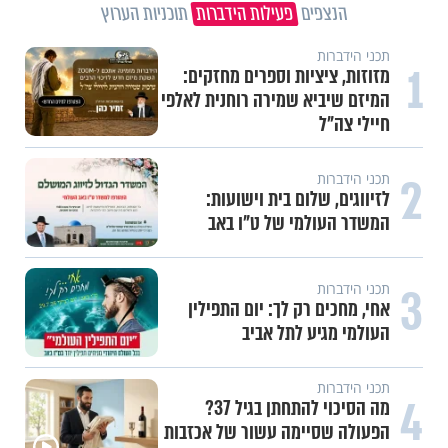
הנצפים
פעילות הידברות
תוכניות הערוץ
תכני הידברות
1
מזוזות, ציציות וספרים מחזקים:
המיזם שיביא שמירה רוחנית לאלפי
חיילי צה"ל
2
תכני הידברות
לזיווגים, שלום בית וישועות:
המשדר העולמי של ט"ו באב
3
תכני הידברות
אחי, מחכים רק לך: יום התפילין
העולמי מגיע לתל אביב
תכני הידברות
4
מה הסיכוי להתחתן בגיל 37?
הפעולה שסיימה עשור של אכזבות