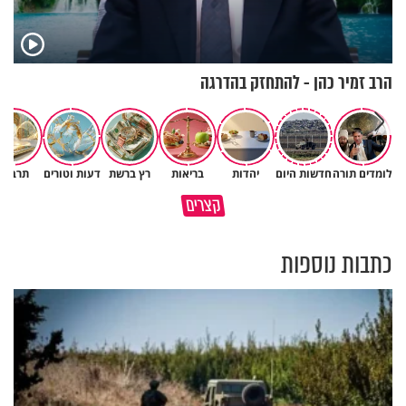
הרב זמיר כהן - להתחזק בהדרגה
לומדים תורה
חדשות היום
יהדות
בריאות
רץ ברשת
דעות וטורים
תרבות
גם ׳הרע׳ זה הרחמים של בורא
קצרים
מדוע האמונה נמשלה למלח?
עולם
כתבות נוספות