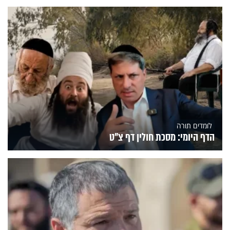
לומדים תורה
הדף היומי: מסכת חולין דף צ"ט