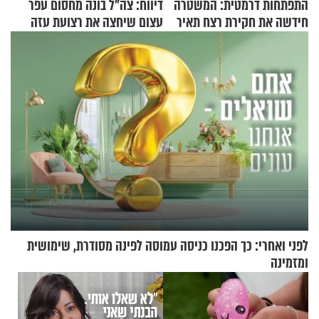
התפתחות דרמטית: המשטרה
דיווח: צה"ל בונה מחסום עפר
חידשה את חקירת רצח תאיר
עצום שיחצה את רצועת עזה
ראדה
לשניים
לפני ואחרי: כך הפכנו כניסה עמוסה לפינה מסודרת, שימושית
ומזמינה