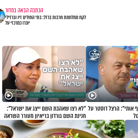
הכתבה הבאה במדור
לקח ממלחמת חרבות ברזל: בתי החולים זיו וברזילי
יוכרו כמרכזי על
 אותי": הרצל דוסטר על
"לא רצו שאהבת השם ייצג את ישראל":
ל
חנינת השם גורדון בריאיון מעורר השראה