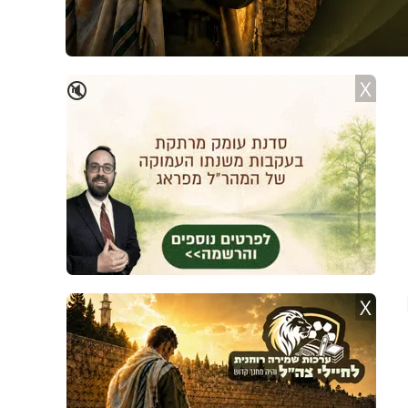
X
🔇
X