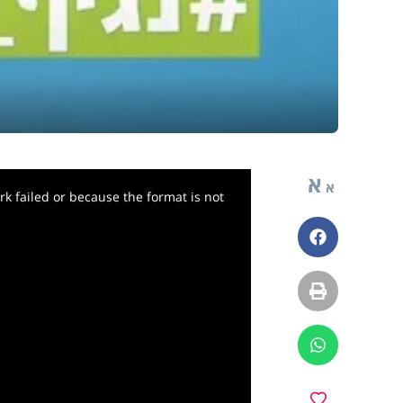
א
א
k failed or because the format is not
פייסבוק
הדפסה
ווטסאפ
מועדפים