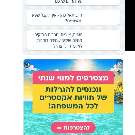
של החיים שלכם
הרב יגאל כהן - איך לקבל שפע
מהשמיים?
מזוזות, ציציות וספרים מחזקים:
המיזם שיביא שמירה רוחנית
לאלפי חיילי צה"ל
X
🔇