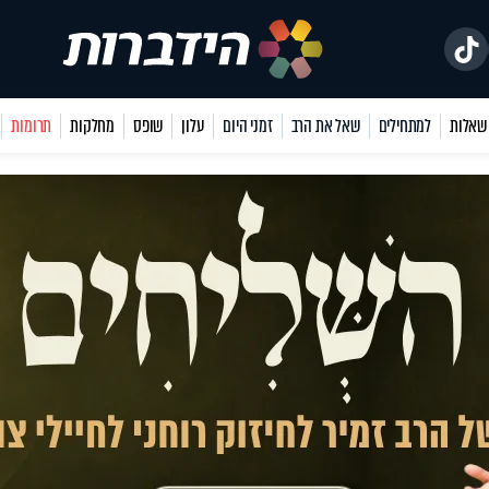
למתחילים
שאל את הרב
זמני היום
עלון
שופס
מחלקות
תרומות