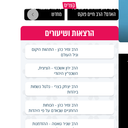
קצרים
כיצד ניתן להרחיב דעתו של
כל מה שנשבר יכול להיבנות
האם מ
האדם? הרב חיים פוקס
מחדש
בשבת
הרצאות ושיעורים
הרב זמיר כהן - התהוות היקום
וגיל העולם
This
is
a
modal
windo
הרב ירון אשכנזי - הציצית,
השכפ"ץ היהודי
הרב יצחק בצרי - גלגול נשמות
ביהדות
הרב זמיר כהן - הכוחות
הרוחניים שבאדם על פי היהדות
הרב שניר גואטה - ההזדמנות