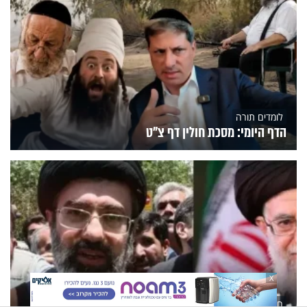
לומדים תורה
הדף היומי: מסכת חולין דף צ"ט
X
חדשות היום