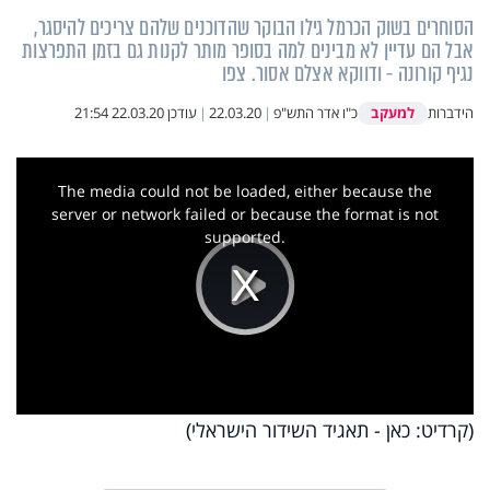
הסוחרים בשוק הכרמל גילו הבוקר שהדוכנים שלהם צריכים להיסגר,
אבל הם עדיין לא מבינים למה בסופר מותר לקנות גם בזמן התפרצות
נגיף קורונה - ודווקא אצלם אסור. צפו
למעקב
הידברות
כ"ו אדר התש"פ
|
22.03.20
|
עודכן
22.03.20 21:54
This
is
a
The media could not be loaded, either because the
modal
window.
server or network failed or because the format is not
supported.
Play
Video
(קרדיט: כאן - תאגיד השידור הישראלי)