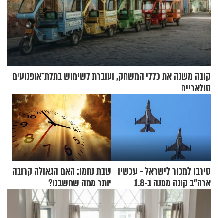
קובה משנה את כללי המשחק, ועוברת לשימוש בתלת־אופנועים
סולאריים
סירבו למכור לישראל - עכשיו
שבת נחמו: האם הגאולה קרובה
ארה"ב קונה ממנה ב-1.8
יותר ממה שחשבנו?
מיליארד דולר