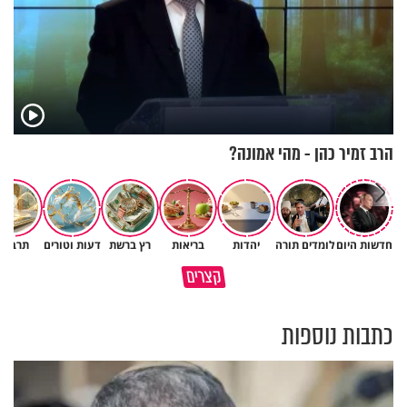
הרב זמיר כהן - מהי אמונה?
חדשות היום
לומדים תורה
יהדות
בריאות
רץ ברשת
דעות וטורים
תרבות
גם ׳הרע׳ זה הרחמים של בורא
קצרים
מדוע האמונה נמשלה למלח?
עולם
כתבות נוספות