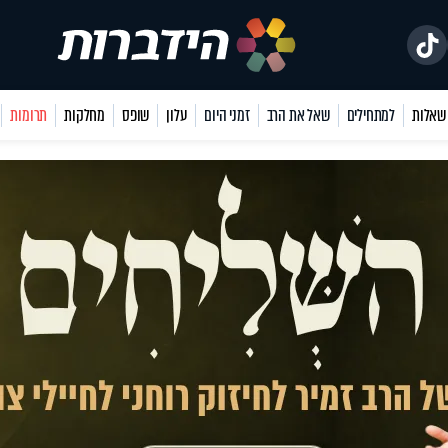
למתחילים
שאל את הרב
זמני היום
עלון
שופס
מחלקות
תרומות