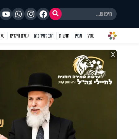
VOD
מגזין
חדשות
הרב זמיר כהן
עולם הילדים
70 שאלות
X