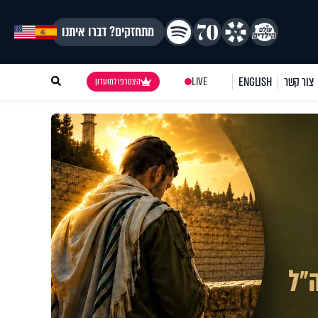
מתחזקים? דברו איתנו
צור קשר
ENGLISH
LIVE
הצטרפו למועדון