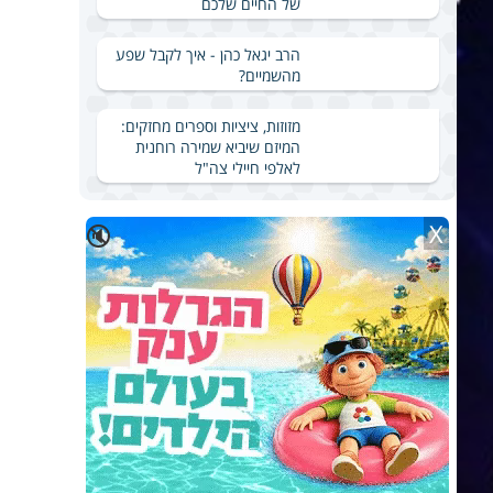
של החיים שלכם
הרב יגאל כהן - איך לקבל שפע
מהשמיים?
מזוזות, ציציות וספרים מחזקים:
המיזם שיביא שמירה רוחנית
לאלפי חיילי צה"ל
X
🔇