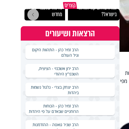
באיזה ארץ לומדים יותר
קצרים
גמרא בדרום קוריאה או
כל מה שנשבר יכול להיבנות
האם מ
בישראל?
מחדש
בשבת
הרצאות ושיעורים
הרב זמיר כהן - התהוות היקום
וגיל העולם
הרב ירון אשכנזי - הציצית,
ת
השכפ"ץ היהודי
מפי
הרב יצחק בצרי - גלגול נשמות
ביהדות
הרב זמיר כהן - הכוחות
הרוחניים שבאדם על פי היהדות
הרב שניר גואטה - ההזדמנות