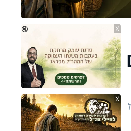
X
🔇
X
ל