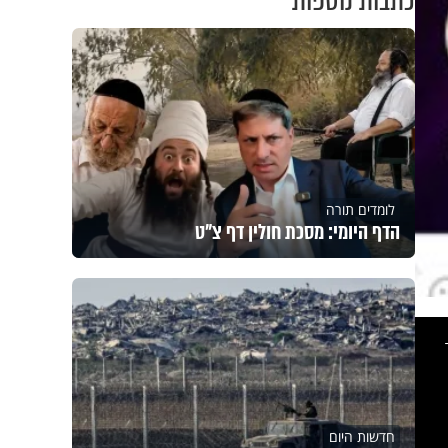
כתבות נוספות
לומדים תורה
הדף היומי: מסכת חולין דף צ"ט
This
is
a
modal
windo
חדשות היום