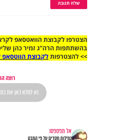
שלח תגובה
בהשתתפות הרה"ג זמיר כהן שליט
>> להצטרפות
לקבוצת הווטסאפ ל
רוצה הת
אל תפספסו
גמילות חסדים על פי המבט