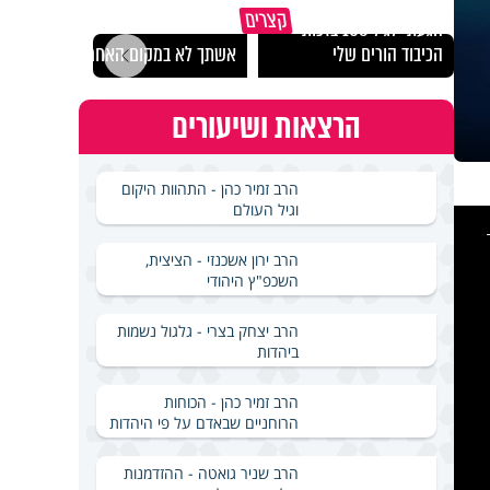
קצרים
הגעתי לגיל 108 בזכות
נבחר
הכיבוד הורים שלי
אשתך לא במקום האחרון
ישרא
הרצאות ושיעורים
הרב זמיר כהן - התהוות היקום
וגיל העולם
This
is
a
modal
windo
הרב ירון אשכנזי - הציצית,
השכפ"ץ היהודי
הרב יצחק בצרי - גלגול נשמות
ביהדות
הרב זמיר כהן - הכוחות
הרוחניים שבאדם על פי היהדות
הרב שניר גואטה - ההזדמנות