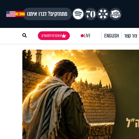
מתחזקים? דברו איתנו
צור קשר
ENGLISH
LIVE
הצטרפו למועדון