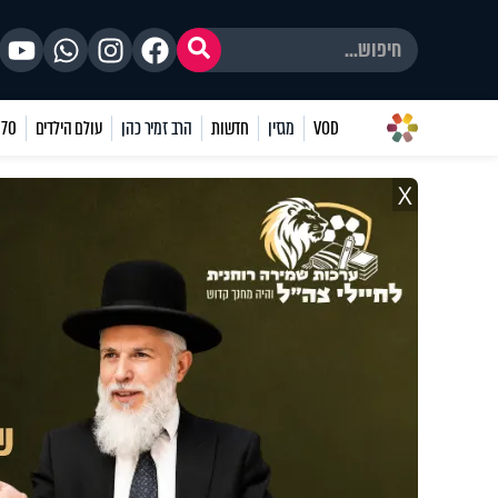
VOD
מגזין
חדשות
הרב זמיר כהן
עולם הילדים
70 שאלות
X