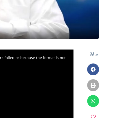
א
א
k failed or because the format is not
פייסבוק
הדפסה
ווטסאפ
מועדפים