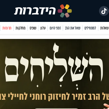
למתחילים
שאל את הרב
זמני היום
עלון
שופס
מחלקות
תרומות