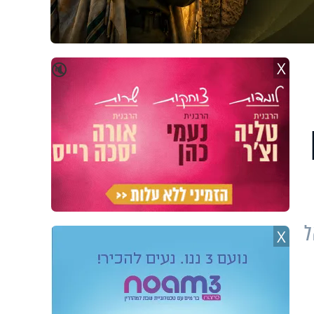
X
🔇
ל
X