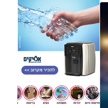
חדשות היום
יהדות
משפחה
נשים
בריאות
מגזין
רוחניו