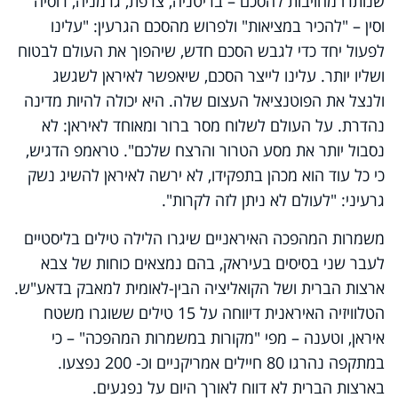
שנותרו מחויבות להסכם – בריטניה, צרפת, גרמניה, רוסיה
וסין – "להכיר במציאות" ולפרוש מהסכם הגרעין: "עלינו
לפעול יחד כדי לגבש הסכם חדש, שיהפוך את העולם לבטוח
ושליו יותר. עלינו לייצר הסכם, שיאפשר לאיראן לשגשג
ולנצל את הפוטנציאל העצום שלה. היא יכולה להיות מדינה
נהדרת. על העולם לשלוח מסר ברור ומאוחד לאיראן: לא
נסבול יותר את מסע הטרור והרצח שלכם". טראמפ הדגיש,
כי כל עוד הוא מכהן בתפקידו, לא ירשה לאיראן להשיג נשק
גרעיני: "לעולם לא ניתן לזה לקרות".
משמרות המהפכה האיראניים שיגרו הלילה טילים בליסטיים
לעבר שני בסיסים בעיראק, בהם נמצאים כוחות של צבא
ארצות הברית ושל הקואליציה הבין-לאומית למאבק בדאע"ש.
הטלוויזיה האיראנית דיווחה על 15 טילים ששוגרו משטח
איראן, וטענה – מפי "מקורות במשמרות המהפכה" – כי
במתקפה נהרגו 80 חיילים אמריקניים וכ- 200 נפצעו.
בארצות הברית לא דווח לאורך היום על נפגעים.