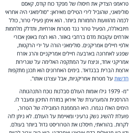
טראמפ הצדיק את חיסולו של מפקד כוח קודס, קאסם
סולימאני, שהוביל לירי הטילים מאיראן: "סולימאני היה אחראי
לכמה מהזוועות החמורות ביותר. הוא אימן פעילי טרור, כולל
חיזבאללה, הפעיל טרור נגד מטרות אזרחיות, ותדלק מלחמות
אזרחים עקובות מדם ברחבי באזור. הוא רצח באופן אכזרי
אלפי חיילים אמריקנים. סולימאני הורה על ירי הרקטות,
שפגע לאחרונה בארבעה חיילים אמריקניים והרג אזרח
אמריקני אחד, וניצח על המתקפה האלימה על שגרירות
ארצות הברית בבגדאד. בימים האחרונים הוא תכנן מתקפות
חדשות
על מטרות אמריקניות, אבל עצרנו אותו".
"מ- 1979 גילו אומות העולם סבלנות נוכח התנהגותה
ההרסנית והמערערת של איראן במזרח התיכון ומעבר לו.
הימים האלו נגמרו. היא המממנת המובילה של הטרור,
פועלת להשיג נשק גרעיני ומאיימת על העולם. לא ניתן לזה
לקרות. בהוראתי, חיסלנו את הטרוריסט גדול ביותר בעולם.
ידיו היו מגואלות בדם איראני ואמריקני, הוא היה צריך להיות