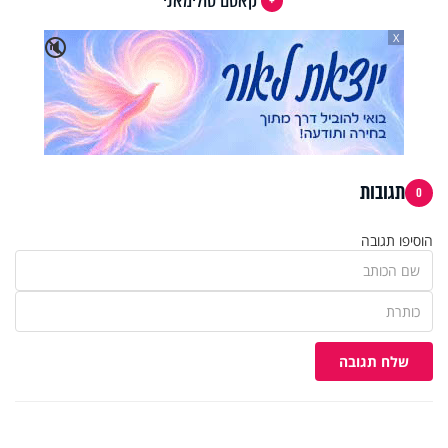
קאסם סולימאני
X
🔇
תגובות
0
הוסיפו תגובה
שלח תגובה