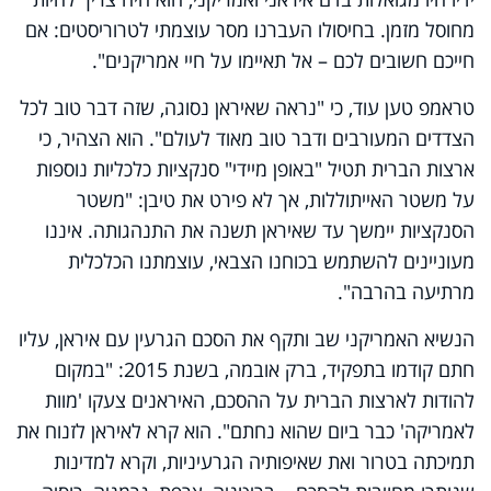
מחוסל מזמן. בחיסולו העברנו מסר עוצמתי לטרוריסטים: אם
חייכם חשובים לכם – אל תאיימו על חיי אמריקנים".
טראמפ טען עוד, כי "נראה שאיראן נסוגה, שזה דבר טוב לכל
הצדדים המעורבים ודבר טוב מאוד לעולם". הוא הצהיר, כי
ארצות הברית תטיל "באופן מיידי" סנקציות כלכליות נוספות
על משטר האייתוללות, אך לא פירט את טיבן: "משטר
הסנקציות יימשך עד שאיראן תשנה את התנהגותה. איננו
מעוניינים להשתמש בכוחנו הצבאי, עוצמתנו הכלכלית
מרתיעה בהרבה".
הנשיא האמריקני שב ותקף את הסכם הגרעין עם איראן, עליו
חתם קודמו בתפקיד, ברק אובמה, בשנת 2015: "במקום
להודות לארצות הברית על ההסכם, האיראנים צעקו 'מוות
לאמריקה' כבר ביום שהוא נחתם". הוא קרא לאיראן לזנוח את
תמיכתה בטרור ואת שאיפותיה הגרעיניות, וקרא למדינות