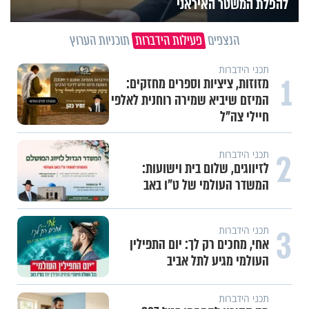
להפלת המשטר האיראני
הנצפים
פעילות הידברות
תוכניות הערוץ
תכני הידברות
1
מזוזות, ציציות וספרים מחזקים:
המיזם שיביא שמירה רוחנית לאלפי
חיילי צה"ל
2
תכני הידברות
לזיווגים, שלום בית וישועות:
המשדר העולמי של ט"ו באב
3
תכני הידברות
אחי, מחכים רק לך: יום התפילין
העולמי מגיע לתל אביב
תכני הידברות