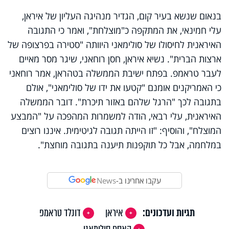
בנאום שנשא בעיר קום, הגדיר מנהיגה העליון של איראן,
עלי חמינאי, את המתקפה כ"מוצלחת", ואמר כי התגובה
האיראנית לחיסולו של סולימאני היוותה "סטירה בפרצופה של
ארצות הברית". נשיא איראן, חסן רוחאני, שיגר מסר מאיים
לעבר טראמפ. בפתח ישיבת הממשלה בטהראן, אמר רוחאני
כי האמריקנים אומנם "קטעו את ידו של סולימאני", אולם
בתגובה לכך "הרגל שלהם באזור תיכרת". דובר הממשלה
האיראנית, עלי רבאי, הודה למשמרות המהפכה על "המבצע
המוצלח", והוסיף: "זו הייתה תגובה לגיטימית. איננו רוצים
במלחמה, אבל כל תוקפנות תיענה בתגובה מוחצת".
עקבו אחרינו ב-
News
תגיות ועדכונים:
איראן
דונלד טראמפ