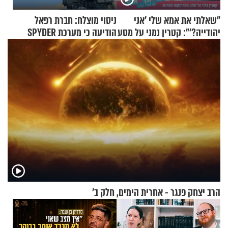
"שאלתי את אמא שלי 'אני
ניסוי מוצלח: חברת רפאל
יהודייה?'": קטרין נמני על מסע
הודיעה כי מערכת SPYDER
ההתחזקות המרגש
הצליחה ליירט כטב"ם
הרב יצחק פנגר - אחרית הימים, חלק ב’