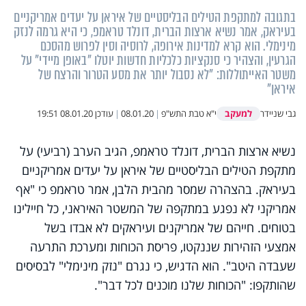
בתגובה למתקפת הטילים הבליסטיים של איראן על יעדים אמריקניים
בעיראק, אמר נשיא ארצות הברית, דונלד טראמפ, כי היא גרמה לנזק
מינימלי. הוא קרא למדינות אירופה, לרוסיה וסין לפרוש מהסכם
הגרעין, והצהיר כי סנקציות כלכליות חדשות יוטלו "באופן מיידי" על
משטר האייתוללות: "לא נסבול יותר את מסע הטרור והרצח של
איראן"
למעקב
גבי שניידר
י"א טבת התש"פ
|
08.01.20
|
עודכן
08.01.20 19:51
נשיא ארצות הברית, דונלד טראמפ, הגיב הערב (רביעי) על
מתקפת הטילים הבליסטיים של איראן על יעדים אמריקניים
בעיראק. בהצהרה שמסר מהבית הלבן, אמר טראמפ כי
"
אף
אמריקני לא נפגע במתקפה של המשטר האיראני, כל חיילינו
בטוחים. חייהם של אמריקנים ועיראקים לא אבדו בשל
אמצעי הזהירות שננקטו, פריסת הכוחות ומערכת התרעה
שעבדה היטב". הוא הדגיש, כי נגרם "נזק מינימלי" לבסיסים
שהותקפו: "הכוחות שלנו מוכנים לכל דבר".