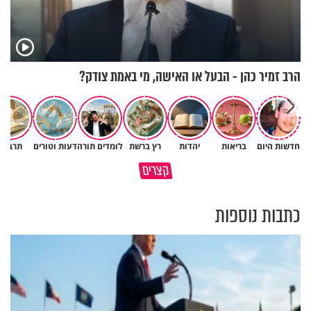
הרב זמיר כהן - הבעל או האישה, מי באמת צודק?
חדשות היום
בריאות
יהדות
רץ ברשת
לומדים תורה
דעות וטורים
תרבות
פותחים פתח קטן - ומקבלים עול
קצרים
תשתמש באהבה של השם לטובתך
עצום
כתבות נוספות