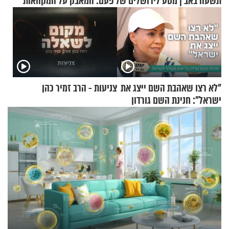
תשעה באב | מסע לירושלים של פעם: המאבק על המקוואות
"לא רצו שאהבת השם ייצג את
צניעות - הרב זמיר כהן
ישראל": חנינת השם גורדון
בריאיון מעורר השראה