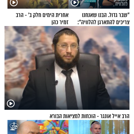
"שבר גדול. הבנו שאנחנו
אחרית הימים חלק ב’ - הרב
צריכים להתארגן להלוויה":
זמיר כהן
זוגיות במבחן, הפעם עם מרים
וגד דנינו
הרב אייל אונגר - הוכחות למציאות הבורא