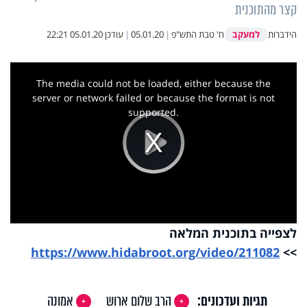
קצר מהתוכנית
למעקב
הידברות
ח' טבת התש"פ
|
05.01.20
|
עודכן
05.01.20 22:21
This
is
a
The media could not be loaded, either because the
modal
window.
server or network failed or because the format is not
supported.
Play
Video
לצפייה בתוכנית המלאה
https://www.hidabroot.org/
video/211082
>>
תגיות ועדכונים:
הרב שלום ארוש
אמונה