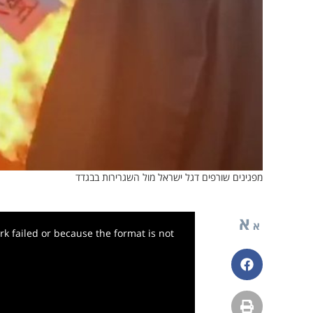
מפגינים שורפים דגל ישראל מול השגרירות בבגדד
א
א
k failed or because the format is not
פייסבוק
הדפסה