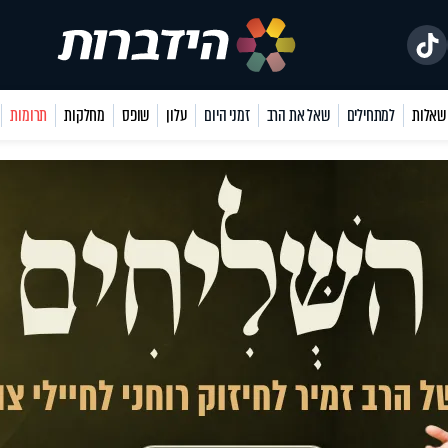
למתחילים
שאל את הרב
זמני היום
עלון
שופס
מחלקות
תרומות