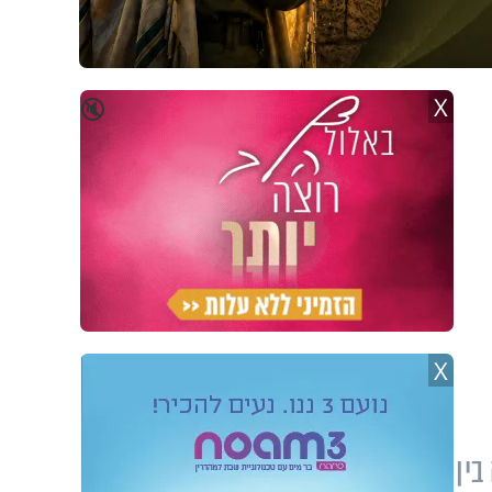
X
🔇
X
ין