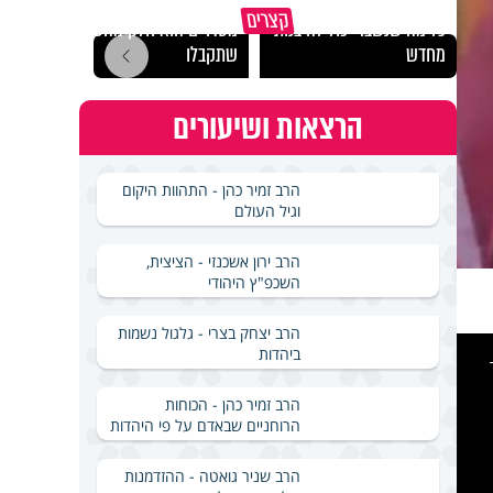
גם השולחן שבת שאתם
קצרים
כל מה שנשבר יכול להיבנות
מסדרים הוא חלק מהשפע
האם מ
מחדש
שתקבלו
בשבת
הרצאות ושיעורים
הרב זמיר כהן - התהוות היקום
וגיל העולם
הרב ירון אשכנזי - הציצית,
השכפ"ץ היהודי
הרב יצחק בצרי - גלגול נשמות
This
is
ביהדות
a
modal
windo
הרב זמיר כהן - הכוחות
הרוחניים שבאדם על פי היהדות
הרב שניר גואטה - ההזדמנות