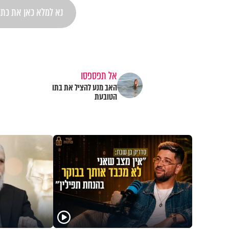
אל תפספסו
האב מנע להציל את בתו
הטובעת