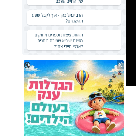
של החיים שלכם
הרב יגאל כהן - איך לקבל שפע
מהשמיים?
מזוזות, ציציות וספרים מחזקים:
המיזם שיביא שמירה רוחנית
לאלפי חיילי צה"ל
X
🔇