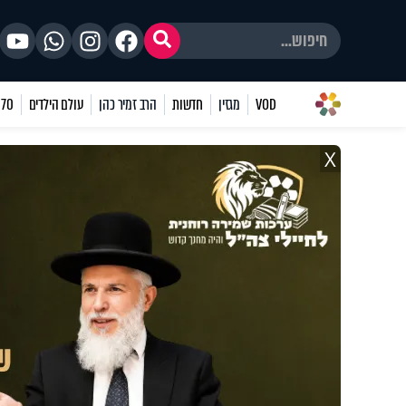
VOD
מגזין
חדשות
הרב זמיר כהן
עולם הילדים
70 שאלות
X