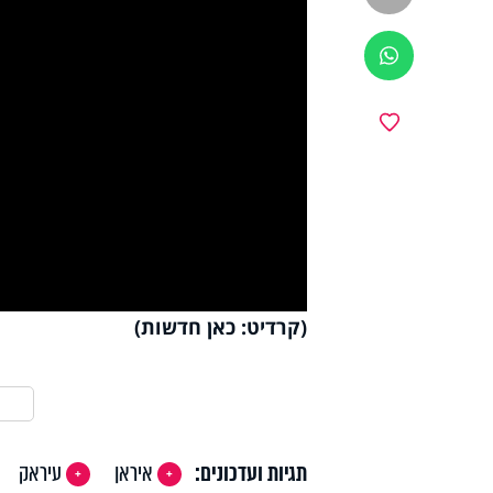
ווטסאפ
y
מועדפים
deo
(קרדיט: כאן חדשות)
תגיות ועדכונים:
איראן
עיראק