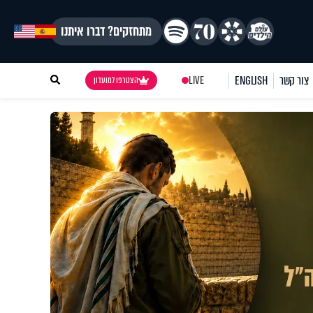
מתחזקים? דברו איתנו
צור קשר
ENGLISH
LIVE
הצטרפו למועדון