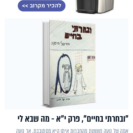
"ובחרתי בחיים", פרק י"א - מה שבא לי
אמה של נועה חוששת מהחברות איתן היא מסתובבת, אך נועה