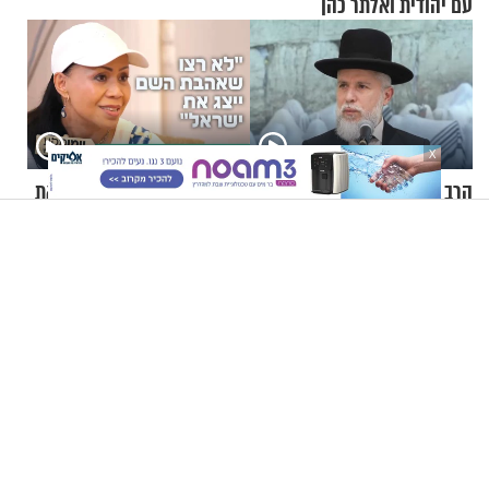
עם יהודית ואלתר כהן
X
הרב זמיר כהן - ברכת כהנים:
"לא רצו שאהבת השם ייצג את
הברכה ששווה המון
ישראל": חנינת השם גורדון
בריאיון מעורר השראה