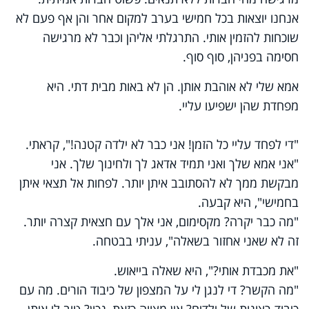
אנחנו יוצאות בכל חמישי בערב למקום אחר והן אף פעם לא
שוכחות להזמין אותי. התרגלתי אליהן וכבר לא מרגישה
חסימה בפניהן, סוף סוף.
אמא שלי לא אוהבת אותן. הן לא באות מבית דתי. היא
מפחדת שהן ישפיעו עליי.
"די לפחד עליי כל הזמן! אני כבר לא ילדה קטנה!", קראתי.
"אני אמא שלך ואני תמיד אדאג לך ולחינוך שלך. אני
מבקשת ממך לא להסתובב איתן יותר. לפחות אל תצאי איתן
בחמישי", היא קבעה.
"מה כבר יקרה? מקסימום, אני אלך עם חצאית קצרה יותר.
זה לא שאני אחזור בשאלה", עניתי בבטחה.
"את מכבדת אותי?", היא שאלה בייאוש.
"מה הקשר? די לנגן לי על המצפון של כיבוד הורים. מה עם
כיבוד רצונות של ילדים? אין מצווה כזאת, נכון? טוב לי איתן.