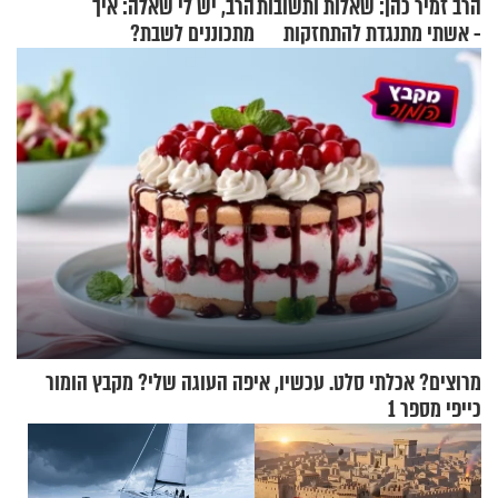
הרב זמיר כהן: שאלות ותשובות
הרב, יש לי שאלה: איך
- אשתי מתנגדת להתחזקות
מתכוננים לשבת?
שלי
מרוצים? אכלתי סלט. עכשיו, איפה העוגה שלי? מקבץ הומור
כייפי מספר 1