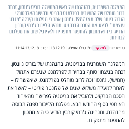
המפלגה השמרנית, בהנהגתו של ראש הממשלה בוריס ג'ונסון, זכתה
ברוב מוחלט של המושבים בפרלמנט הבריטי ובהישג האלקטורלי
הגדול ביותר שלה מאז 1987. ג'ונסון אמר כי מפלגתו קיבלה "מנדט
עוצמתי" לבצע את הסכם הברקזיט. מנהיג הלייבור ג'רמי קורבין
הודיע, כי הוא מתכוון להתפטר מתפקידו ולא יוביל שוב את מפלגתו
לבחירות
למעקב
גבי שניידר
ט"ו כסלו התש"פ
|
13.12.19
|
עודכן
13.12.19 11:14
המפלגה השמרנית בבריטניה, בהנהגתו של בוריס ג'ונסון,
זכתה בניצחון סוחף בבחירות לפרלמנט שנערכו אתמול
(חמישי). ג'ונסון זכה לרוב מוחלט בפרלמנט, שיאפשר לו –
לאחר למעלה משלוש שנים של פלונטר פוליטי – לאשר את
הסכם הברקזיט ולהוביל את בריטניה לפרישה מהאיחוד
האירופי בסוף החודש הבא. מפלגת הלייבור ספגה תבוסה
מהדהדת, ומנהיגה ג'רמי קורבין הודיע כי הוא מתכוון
להתפטר מתפקידו.