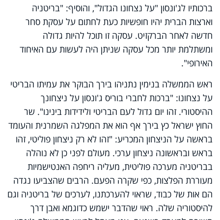
ברכותיו לג'ונסון "על נצחונו הגדול", והוסיף: "בריטניה
וארצות הברית יהיו חופשיות כעת לחתום על עסקת סחר
חדשה לאחר הברקזיט. עסקה זו תוכל להיות גדולה
ומשתלמת יותר מכל עסקה שניתן היה לעשות עם האיחוד
האירופי".
ראש הממשלה בנימין נתניהו בירך הבוקר את עמיתו הבריטי
על נצחונו: "ברכות לחברי בוריס ג'ונסון על ניצחונך
ההיסטורי. זהו יום גדול לעם הבריטי ולידידות בינינו". שר
החוץ ישראל כץ בירך אף הוא את המפלגה השמרנית והעומד
בראשה על הניצחון המכריע: "זהו לא רק ניצחון פוליטי, זהו
בראש ובראשונה ניצחון ערכי. מעולם לפני כן לא נוהלה
בבריטניה מערכה פוליטית, מעליה ריחפה האנטישמיות
מעוררת הפלצות, כפי שקרה הפעם. הרבים שהצביעו נגדה
הם אות של כבוד, שראוי להערכתנו, לערכים של בריטניה וגם
להיסטוריה שלה. ראוי שהדבר ישמש כדוגמא ואבן דרך