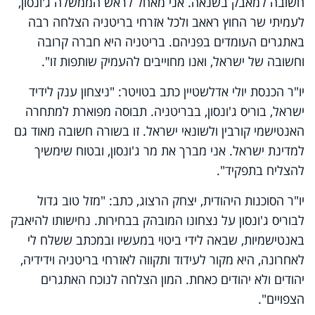
חשובה למאבק בשנאה. אני מאחל לראש הממשלה ג'ונסון,
לעמיתי שר החוץ ראאב ולכל אזרחי בריטניה הצלחה רבה
באתגרים העומדים בפניהם. בריטניה היא חברה קרובה
וחשובה של ישראל, ואנו מחוייבים להעמיק שותפות זו".
יו"ר הכנסת יולי אדלשטיין כתב בטויטר: "ניצחון ענק לידיד
ישראל, בוריס ג'ונסון, בבריטניה. תבוסה מפוארת למתחרה
האנטישמי קורבין ולשונאי ישראל. זו בשורה חשובה מאוד גם
למדינת ישראל. אני מברך את מר ג'ונסון, ובטוח שימשיך
להצליח בתפקיד".
יו"ר הסוכנות היהודית, יצחק הרצוג, כתב: "מזל טוב גדול
לבוריס ג'ונסון על נצחונו המובהק בבחירות. נחישותו להיאבק
באנטישמיות, שבאה לידי ביטוי במעשיו ובמכתב ששלח לי
לאחרונה, היא מקור לעידוד ותקווה לאזרחי בריטניה וידידיה,
יהודים ולא יהודים כאחת. המון הצלחה לנוכח האתגרים
הצפויים".