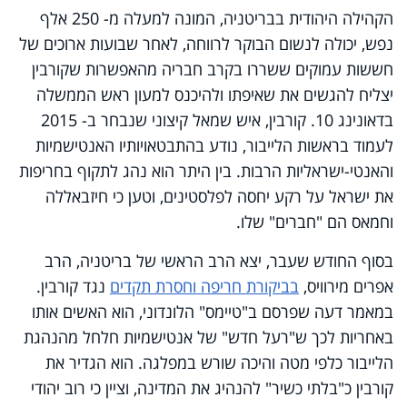
הקהילה היהודית בבריטניה, המונה למעלה מ- 250 אלף
נפש, יכולה לנשום הבוקר לרווחה, לאחר שבועות ארוכים של
חששות עמוקים ששררו בקרב חבריה מהאפשרות שקורבין
יצליח להגשים את שאיפתו ולהיכנס למעון ראש הממשלה
בדאונינג 10. קורבין, איש שמאל קיצוני שנבחר ב- 2015
לעמוד בראשות הלייבור, נודע בהתבטאויותיו האנטישמיות
והאנטי-ישראליות הרבות. בין היתר הוא נהג לתקוף בחריפות
את ישראל על רקע יחסה לפלסטינים, וטען כי חיזבאללה
וחמאס הם "חברים" שלו.
בסוף החודש שעבר, יצא הרב הראשי של בריטניה, הרב
אפרים מירוויס,
בביקורת חריפה וחסרת תקדים
נגד קורבין.
במאמר דעה שפרסם ב"טיימס" הלונדוני, הוא האשים אותו
באחריות לכך ש"רעל חדש" של אנטישמיות חלחל מהנהגת
הלייבור כלפי מטה והיכה שורש במפלגה. הוא הגדיר את
קורבין כ"בלתי כשיר" להנהיג את המדינה, וציין כי רוב יהודי