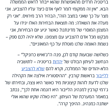
בריטניה חרדים מהאפשרות שהוא ייבחר לראש הממשלה
הבא.
"
אין זה ממקומי לומר לאף אדם כיצד עליו להצביע. אני
מצר על כך שאני במצב הזה", הבהיר הרב מירוויס. "אני רק
מעלה את השאלה: מה תוצאות הבחירות האלו יגידו על
המצפן המוסרי של מדינתנו? כאשר יגיע יום הבחירות, אני
מבקש מכל אדם להצביע עם מצפונו. שלא יהיה לכם ספק –
נשמת האומה שלנו מוטלת על כף המאזניים".
כשלושה שבועות קודם לכן, פנה ה"ג'ואיש כרוניקל" –
הנחשב לעיתון הבולט של
יהדות
בריטניה – לתושביה
הלא-יהודים של הממלכה, וקרא להם
שלא להצביע
ללייבור
בראשות קורבין. "ההיסטוריה אילצה את הקהילה
שלנו לדעת לזהות קיצוניות מיד כאשר היא צצה, ובחירתו של
ג'רמי קורבין למנהיג הלייבור היא דוגמה אחת לכך", נכתב
במאמר המערכת של העיתון. "היו כאלה שקיוו שהוא אולי
ישתנה כמנהיג. ההיפך קרה".