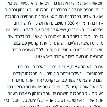
תוצאות האמת אישרו את מדגמי היציאה מהקלפיות, שניבאו
כי השמרנים יזכו לרוב בפרלמנט. מפלגתו של ג'ונסון זכתה ב-
364 מושבים בפרלמנט מתוך 650 מחוזות הבחירה בממלכה
– הרבה מעל רף 326 המושבים הדרוש כדי להשיג רוב
פרלמנטרי. השמרנים, שיצאו לבחירות עם 317 מושבים, זכו
לניצחון הגדול ביותר מאז ניצחונם ב- 1987, בהובלתה של
מרגרט תאצ'ר. הלייבור, שהתחילו את הקמפיין עם 262
מושבים בפרלמנט, מחזיקים כעת ב- 203 מושבים בלבד –
התוצאה הגרועה ביותר עבורם מאז 1935.
עם היוודע התוצאות, אמר ג'ונסון כי "אלה היו בחירות
היסטוריות" ו"רעידת אדמת פוליטית", וכי מפלגתו קיבלה
"מנדט עוצמתי לגמור עם הברקזיט, לאחד את המדינה הזו
ולהצעיד אותה קדימה". בהצהרה נוספת שמסר הבוקר בפני
פעילים של המפלגה השמרנית, אמר ג'ונסון כי ארצו תעזוב
את האיחוד האירופי ב- 31 בינואר – "בלי 'אם', בלי 'אבל', בלי
'אולי'". הוא הוסיף, כי יעבוד "יומם ולילה" כדי להוכיח