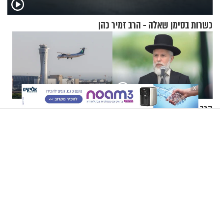
כשרות בסימן שאלה - הרב זמיר כהן
X
הרב זמיר כהן - איך להתמודד
"שיקרה לכם שוב ה-7
עם קשיים בתהליך
באוקטובר": נוסעים השתוללו
ההתחזקות?
בטיסה לפרנקפורט ונעצרו
לאחר שתקפו שוטרים