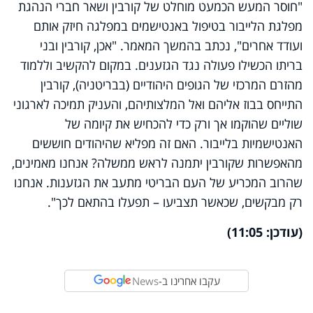
"חוסר המעש הכמעט מוחלט של קורבין ושאר חברי הנהגת
מפלגת הלייבור בטיפול באנטישמים במפלגה חיזק אותם
ועודד אחרים", נכתב בהמשך המאמר. "אכן, קורבין ובני
בריתו הכשילו פעולה נגד הגזענים. במקום להקשיב וללמוד
מהזרם המרכזי של הגופים היהודיים (בבריטניה), קורבין
התייחס בבוז אליהם ואל המלצותיהם, והעניק תמיכה לארגוני
שוליים שהוקמו אך ורק כדי להכחיש את קיומה של
האנטישמיות בלייבור. האם זה מפליא שהיהודים חוששים
מהאפשרות שקורבין יתמנה לראש ממשלה? אנחנו מאמינים,
שהרוב המכריע של העם הבריטי מתעב את הגזענות. אנחנו
רק מבקשים, שכאשר תצביעו – תפעלו בהתאם לכך".
(עודכן: 11:05)
עקבו אחרינו ב-
News