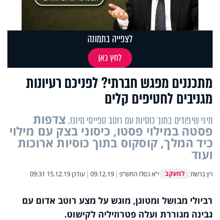
לצפייה בתמונה
לחץ כאן
מתכננים מפגש חברתי? לפניכם רעיונות
מגניבים לחטיפים קלים
צדפות
מיני שיפודים בתוך כוסיות עם רוטב ספייסי מיונז,
פסטה במילוי פסטו, כיסוני בצק עם מילוי
כיד המלך, קוסקוס בתוך כוסיות ארוכות
ועוד
למעקב
רץ ברשת
י"א כסלו התש"פ
|
09.12.19
|
עודכן
15.12.19 09:31
רביולי מבושל ומטוגן, מוגש על מצע רוטב אדום עם
גבינה מגוררת ועלה פטרוזיליה לקישוט.