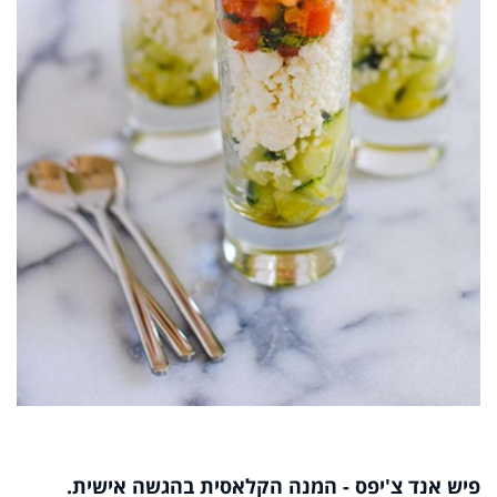
פיש אנד צ'יפס - המנה הקלאסית בהגשה אישית.