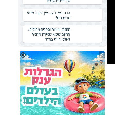
של החיים שלכם
הרב יגאל כהן - איך לקבל שפע
מהשמיים?
מזוזות, ציציות וספרים מחזקים:
המיזם שיביא שמירה רוחנית
לאלפי חיילי צה"ל
X
🔇