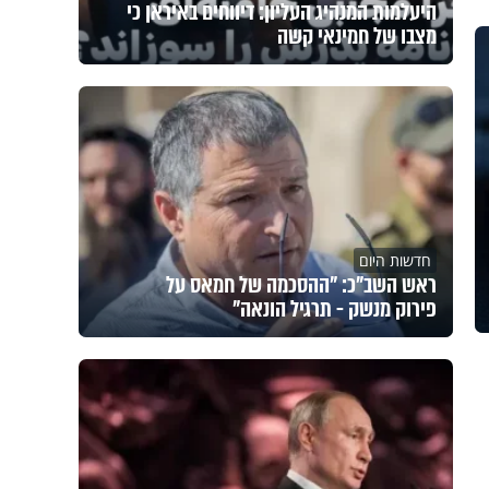
היעלמות המנהיג העליון: דיווחים באיראן כי
מצבו של חמינאי קשה
חדשות היום
ראש השב"כ: "ההסכמה של חמאס על
פירוק מנשק - תרגיל הונאה"