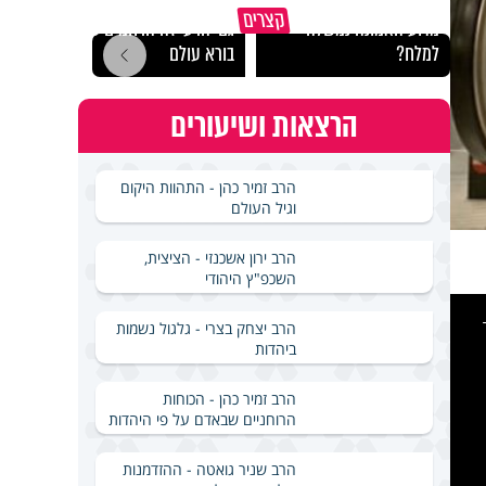
קצרים
מדוע האמונה נמשלה
גם ׳הרע׳ זה הרחמים של
האם מ
למלח?
בורא עולם
בשבת
הרצאות ושיעורים
הרב זמיר כהן - התהוות היקום
וגיל העולם
הרב ירון אשכנזי - הציצית,
השכפ"ץ היהודי
This
is
a
הרב יצחק בצרי - גלגול נשמות
modal
windo
ביהדות
הרב זמיר כהן - הכוחות
הרוחניים שבאדם על פי היהדות
הרב שניר גואטה - ההזדמנות