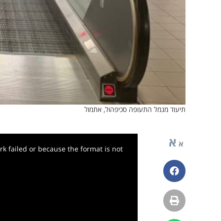
תיעוד מנמל התעופה סכיפהול, אתמול
א
א
k failed or because the format is not
פייסבוק
הדפסה