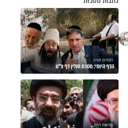
כתבות נוספות
לומדים תורה
הדף היומי: מסכת חולין דף צ"ט
חדשות היום