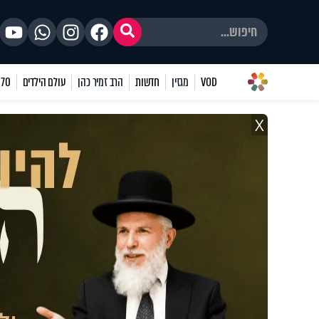
VOD
מגזין
חדשות
הרב זמיר כהן
עולם הילדים
70 שאלות
X