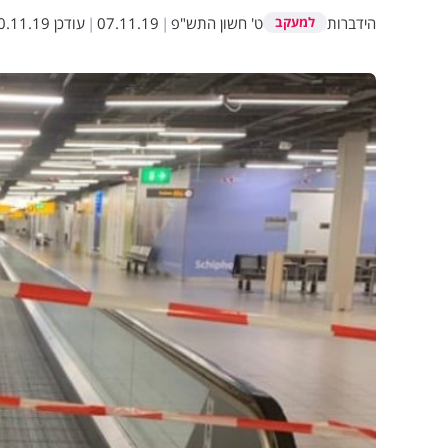
הידברות
ט' חשון התש"פ
|
07.11.19
|
עודכן
.11.19 21:51
למעקב