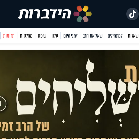
למתחילים
שאל את הרב
זמני היום
עלון
שופס
מחלקות
תרומות