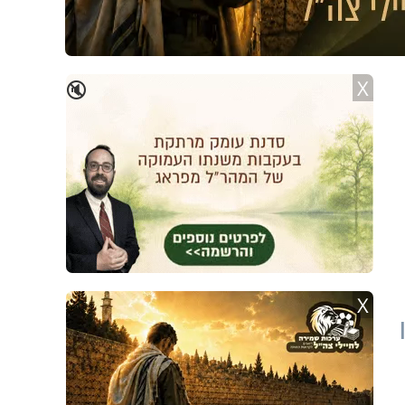
X
🔇
X