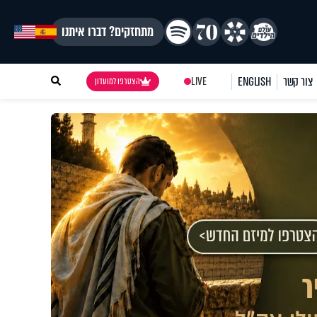
מתחזקים? דברו איתנו
צור קשר
ENGLISH
LIVE
הצטרפו למועדון