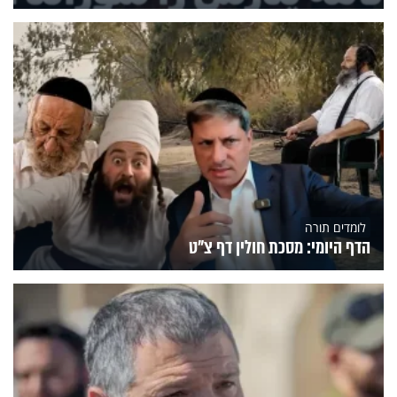
לומדים תורה
הדף היומי: מסכת חולין דף צ"ט