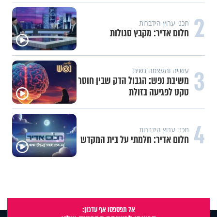
2
תכני ערוץ הידברות
חלום אדיר: מקבץ סגולות
3
עשייה והעצמה נשית
משיבת נפש: הגבול הדק שבין חוסר
טקט לפגיעה בזולת
4
תכני ערוץ הידברות
חלום אדיר: חלמתי על בית המקדש
אל תפספסו אף עדכון: