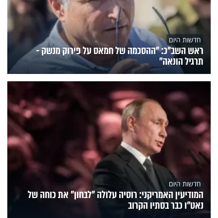
חדשות היום
ראש השב"כ: "ההסכמה של חמאס על פירוק מנשק -
תרגיל הונאה"
חדשות היום
המודיעין האמריקני: רוסיה עלולה "לבחון" את כוחה של
נאט"ו כבר בסתיו הקרוב