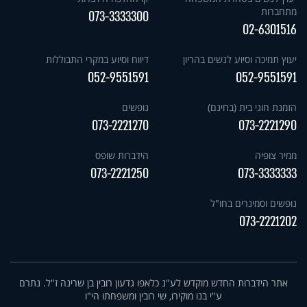
מתחברות
073-3333300
02-6301516
יעוץ תמיכה וסיוע לנשים בהריון
דיווח וסיוע במקרי התבוללות
052-9551591
052-9551591
הזמנת חוגי בית (בחינם)
נופשים
073-2221270
073-2221290
ממיר צופיה
הידברות שופס
073-2221250
073-3333333
נופשים וסמינרים בחו"ל
073-2221202
אתר הידברות החדש מוקדש לע"נ כלאפו גדעון רובין בן שרינה ז"ל. נתרם
ע"י בנו מוקירו, שי רובין ומשפחתו הי"ו