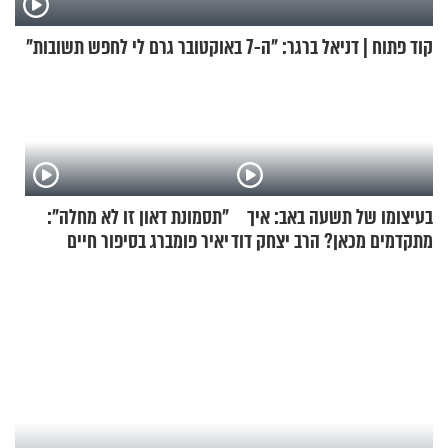
קוד פתוח | דניאל ברגר: "ה-7 באוקטובר גרם לי לחפש תשובות"
בעיצומו של תשעה באב: איך
"תסמונת דאון זו לא מחלה":
מתקדמים מכאן? הרב יצחק דוד
יאיר פומברג בסיפור חיים
גרוסמן בשיחה מיוחדת
מעורר השראה