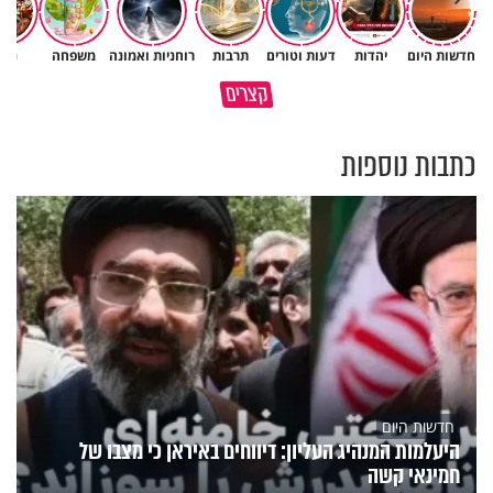
חדשות היום
יהדות
דעות וטורים
תרבות
רוחניות ואמונה
משפחה
נשי
גם ׳הרע׳ זה הרחמים של בורא
קצרים
מדוע האמונה נמשלה למלח?
עולם
כתבות נוספות
חדשות היום
היעלמות המנהיג העליון: דיווחים באיראן כי מצבו של
חמינאי קשה