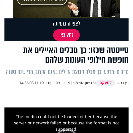
לצפייה בתמונה
לחץ כאן
סייסטה שכזו: כך מבלים האיילים את
חופשת חילופי העונות שלהם
מדהים ומרגיע: כך מבלה קבוצת איילים באגם הקרוב, מדי שנה בשנה
למעקב
רץ ברשת
ה' חשון התש"פ
|
03.11.19
|
עודכן
03.11.19 14:56
This
is
a
The media could not be loaded, either because the
modal
window.
server or network failed or because the format is not
supported.