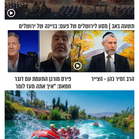
תשעה באב | מסע לירושלים של פעם: בניינה של ירושלים
הרב זמיר כהן - הצייר
פירס מורגן התעמת עם דובר
חמאס: "איך אתה מעז לומר
שלא ביצעתם פשעי מלחמה?!"