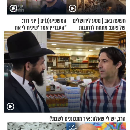
תשעה באב | מסע לירושלים
המשפיע(נ)ים | יוני דוד:
של פעם: מתחת לרחובות
"העבריין אמר 'שינית לי את
ירושלים
החיים מהקצה אל הקצה'"
הרב, יש לי שאלה: איך מתכוננים לשבת?