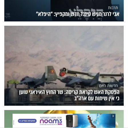
תרבות
אבי לרנר מגיש סינגל חדש ומקפיץ: "היפלא"
חדשות היום
הפסקת האש לקראת קריסה: שר החוץ האיראני טוען
כי אין שיחות עם ארה"ב
X