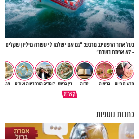
בעל אתר הרפטינג מרגש: "גם אם ישלמו לי עשרה מיליון שקלים
- לא אפתח בשבת"
חדשות היום
בריאות
יהדות
רץ ברשת
לומדים תורה
דעות וטורים
תרבות
נפלאות הבריאה | הפיל - מלך
איך לשלוט בסיטואציה בצורה
קצרים
הזיכרון של הסוואנה
נכונה?
כתבות נוספות