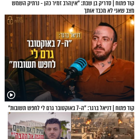
קוד פתוח | סדריק בן שבת: "אין
הרב זמיר כהן - נרתיק השמש
מצב שאני לא מכבד אותך
בבוקר בהנחת תפילין"
קוד פתוח | דניאל ברגר: "ה-7 באוקטובר גרם לי לחפש תשובות"