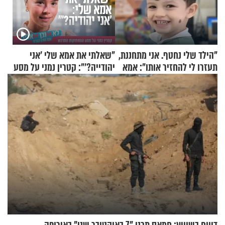
"הילד שלי נחטף. אני מתחננת,
"שאלתי את אמא שלי 'אני
תעזרו לי להחזיר אותו": אמא
יהודייה?'": קטרין נמני על מסע
של יובל בן ה-4 בריאיון דומע
ההתחזקות המרגש