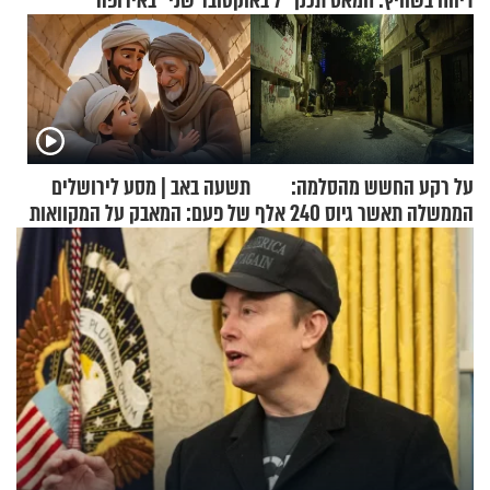
דיווח בשוויץ: חמאס תכנן "7 באוקטובר שני" באירופה
על רקע החשש מהסלמה:
תשעה באב | מסע לירושלים
הממשלה תאשר גיוס 240 אלף
של פעם: המאבק על המקוואות
אנשי מילואים