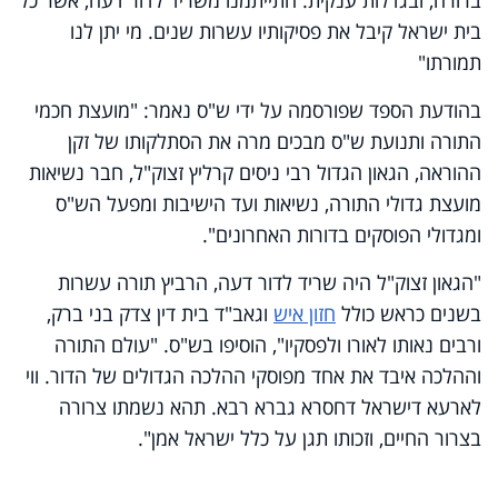
בית ישראל קיבל את פסיקותיו עשרות שנים. מי יתן לנו
תמורתו"
בהודעת הספד שפורסמה על ידי ש"ס נאמר: "מועצת חכמי
התורה ותנועת ש"ס מבכים מרה את הסתלקותו של זקן
ההוראה, הגאון הגדול רבי ניסים קרליץ זצוק"ל, חבר נשיאות
מועצת גדולי התורה, נשיאות ועד הישיבות ומפעל הש"ס
ומגדולי הפוסקים בדורות האחרונים".
"הגאון זצוק"ל היה שריד לדור דעה, הרביץ תורה עשרות
בשנים כראש כולל
חזון איש
וגאב"ד בית דין צדק בני ברק,
ורבים נאותו לאורו ולפסקיו", הוסיפו בש"ס. "עולם התורה
וההלכה איבד את אחד מפוסקי ההלכה הגדולים של הדור. ווי
לארעא דישראל דחסרא גברא רבא. תהא נשמתו צרורה
בצרור החיים, וזכותו תגן על כלל ישראל אמן".