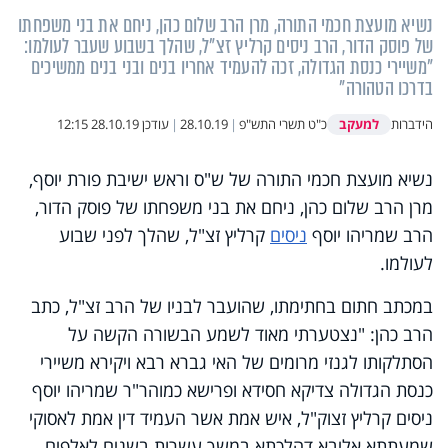
נשיא מועצת חכמי התורה, מרן הרב שלום כהן, ניחם את בני משפחתו
של פוסק הדור, הרב ניסים קרליץ זצ"ל, שהלך בשבוע שעבר לעולמו:
"משיירי כנסת הגדולה, זכה להעמיד אחריו בנים ובני בנים ממשיכים
בדרכו הטהורה"
למעקב
הידברות
כ"ט תשרי התש"פ
|
28.10.19
|
עודכן
28.10.19 12:15
נשיא מועצת חכמי התורה של ש"ס וראש ישיבת פורת יוסף,
מרן הרב שלום כהן, ניחם את בני משפחתו של פוסק הדור,
הרב שמריהו יוסף
ניסים
קרליץ זצ"ל, שהלך לפני שבוע
לעולמו.
במכתב חתום בחתימתו, שהועבר לבניו של הרב זצ"ל, כתב
הרב כהן: "נצטערתי מאוד לשמע הבשורה הקשה על
הסתלקותו לגנזי מרומים של האי גברא רבא ויקירא משיירי
כנסת הגדולה צדיקא חסידא ופרישא כמוהר"ר שמריהו יוסף
ניסים קרליץ זצוק"ל, איש אמת אשר העמיד דין אמת לאסוקי
שמעתתא אליבא דהלכתא במשך עשרות בשנים לאלפים