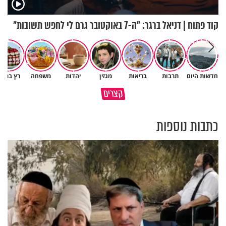
קוד פתוח | דניאל ברגר: "ה-7 באוקטובר גרם לי לחפש תשובות"
חדשות היום
תרבות
בריאות
מגזין
יהדות
משפחה
רץ ברשת
גם ׳הרע׳ זה הרחמים של בורא
קצרים
מדוע האמונה נמשלה למלח?
עולם
כתבות נוספות