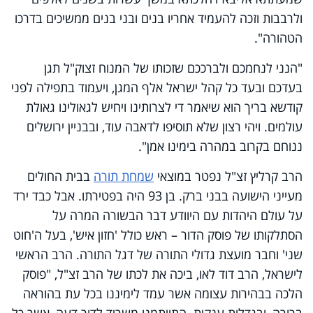
ולרבבות וזכה להעמיד אחריו בנים ובני בנים ממשיכים בדרכו
הטהורה".
"הנני לנחמכם ולברככם שזכותו של המנוח זצוק"ל תגן
בעדכם ובעד כל קהל ישראל אלף המגן, ויעמוד בתפילה לפני
קודשא בריך הוא שיאמר די לצרותינו ויחיש לגאולינו גאולת
עולמים. ויהי רצון שלא תוסיפו לדאבה עוד, ובבניין ירושלים
ננוחם בקרוב במהרה בימינו אמן".
הרב קרליץ זצ"ל נפטר במוצאי
שמחת תורה
בבית החולים
מעייני הישועה בבני ברק. בן 93 היה בפטירתו. אבל כבד ירד
על עולם היהדות עם היוודע דבר הבשורה המרה על
הסתלקותו של פוסק הדור – ראש כולל 'חזון איש', בעל ה'חוט
שני' וחבר מועצת גדולי התורה של דגל התורה. הרב הראשי
לישראל, הרב דוד לאו, ביכה את לכתו של הרב זצ"ל, "פוסק
הלכה בבהירות עצומה אשר עמד לימיננו בכל עת בהוראה
ברורה, ובגדלות ענקית. התייתמנו משריד לדור דעה, אשר כל