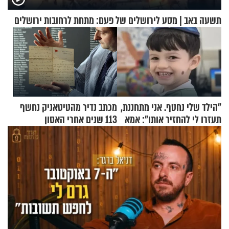
תשעה באב | מסע לירושלים של פעם: מתחת לרחובות ירושלים
"הילד שלי נחטף. אני מתחננת,
מכתב נדיר מהטיטאניק נחשף
תעזרו לי להחזיר אותו": אמא
113 שנים אחרי האסון
של יובל בן ה-4 בריאיון דומע