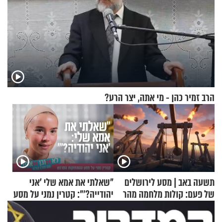
הרב זמיר כהן - מי אתה, יצר הרע?
תשעה באב | מסע לירושלים
"שאלתי את אמא שלי 'אני
של פעם: קולות מלחמה מהר
יהודייה?'": קטרין נמני על מסע
הזיתים
ההתחזקות המרגש