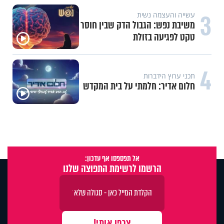
3
עשייה והעצמה נשית
משיבת נפש: הגבול הדק שבין חוסר
טקט לפגיעה בזולת
4
תכני ערוץ הידברות
חלום אדיר: חלמתי על בית המקדש
אל תפספסו אף עדכון:
הרשמו לרשימת התפוצה שלנו