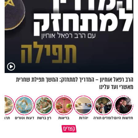
הרב רפאל אוחיון – המדריך למתחזק: המשך תפילת שחרית
מאשרי ועד עלינו
חדשות היום
לומדים תורה
יהדות
בריאות
רץ ברשת
דעות וטורים
תרבות
הבן שלך לא מרגיש כלום, אין לך
סגולה שתעזור לכם למתן את
קצרים
מה לטרוח - הרב ירון יצחקוב
הריבים בבית