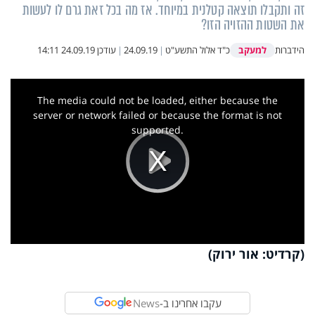
זה ותקבלו תוצאה קטלנית במיוחד. אז מה בכל זאת גרם לו לעשות
את השטות ההזויה הזו?
למעקב
הידברות
כ"ד אלול התשע"ט
|
24.09.19
|
עודכן
24.09.19 14:11
This
is
a
The media could not be loaded, either because the
modal
window.
server or network failed or because the format is not
supported.
Play
Video
(קרדיט: אור ירוק)
עקבו אחרינו ב-
News