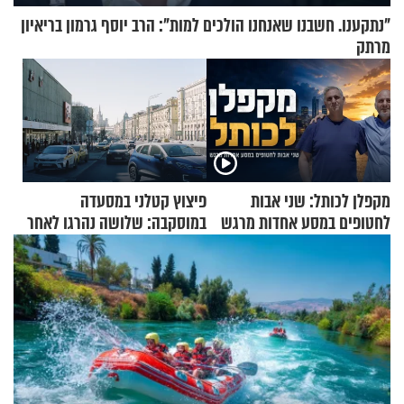
"נתקענו. חשבנו שאנחנו הולכים למות": הרב יוסף גרמון בריאיון
מרתק
מקפלן לכותל: שני אבות
פיצוץ קטלני במסעדה
לחטופים במסע אחדות מרגש
במוסקבה: שלושה נהרגו לאחר
שמטען שנשאה אישה התפוצץ