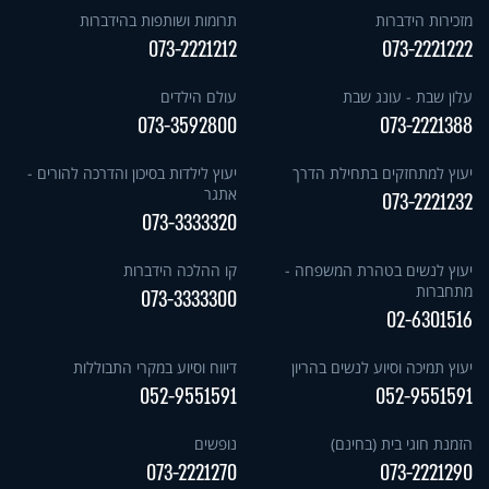
מזכירות הידברות
תרומות ושותפות בהידברות
073-2221212
073-2221222
עלון שבת - עונג שבת
עולם הילדים
073-3592800
073-2221388
יעוץ למתחזקים בתחילת הדרך
יעוץ לילדות בסיכון והדרכה להורים -
אתגר
073-2221232
073-3333320
יעוץ לנשים בטהרת המשפחה -
קו ההלכה הידברות
מתחברות
073-3333300
02-6301516
יעוץ תמיכה וסיוע לנשים בהריון
דיווח וסיוע במקרי התבוללות
052-9551591
052-9551591
הזמנת חוגי בית (בחינם)
נופשים
073-2221270
073-2221290