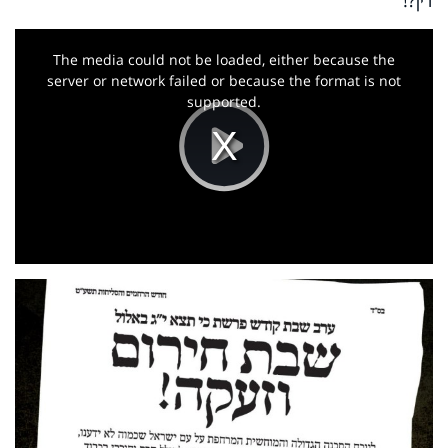
This
is
a
The media could not be loaded, either because the
modal
window.
server or network failed or because the format is not
supported.
Play
Video