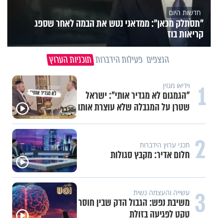
חדשות היום
"תסתלק מכאן": ממדאני נטש את הבמה לאחר שספג
קריאות בוז
הנצפים
פעילות הידברות
תוכניות הערוץ
1
וידיאו מגזין
"הגמגום לא מגדיר אותי": ישראל
שטרן על המגבלה שלא עוצרת אותו
2
תכני ערוץ הידברות
חלום אדיר: מקבץ סגולות
3
עשייה והעצמה נשית
משיבת נפש: הגבול הדק שבין חוסר
טקט לפגיעה בזולת