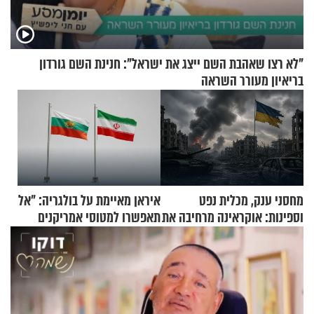
"לא רצו שאהבת השם ייצג את ישראל": חנינת השם גורדון
בריאיון מעורר השראה
מחסני ענק, מכלית נפט
איראן מאיימת על בולגריה: "אל
וספינות: אוקראינה מרחיבה את
תאפשרו למטוסי אמריקנים
התקיפות בעומק רוסיה
להמריא מהשטח שלכם"