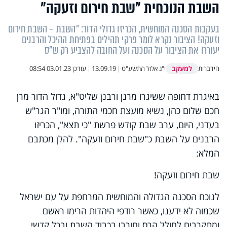
השבת הנוכחית "שבת חירום וזעקה"
בעקבות הסכנה המוחשית, הכריזו גדולי הדור: "השבת – השבת חירום
וזעקה! הציבור נקרא לומר פרקי תהילים בפתיחת ההיכל והרבנים
יעוררו את הציבור על הסכנה ועל החובה להצביע רק ש"ס
למעקב
הידברות
י"ג אלול התשע"ט
|
13.09.19
|
עודכן
03.01.23 08:54
באיגרת דחופה ששיגרו מרנן ורבנן שליט"א, גדול הדור מרן
חכם שלום כהן, נשיא מועצת חכמי התורה, ומו"ר הגר"ש
בעדני, היום, ערב שבת קודש פרשת "כי תצא", הכריזו
הרבנים על השבת כ"שבת חירום וזעקה". להלן מכתבם
המלא:
שבת חירום וזעקה!
לנוכח הסכנה הגדולה והמוחשית המרחפת על עם ישראל
שכמוה לא ידענו, כאשר רודפי היהדות הרימו ראשם
ומתקרבים לחולל הרס וחורבן בכבוד השבת ובכל קדשי