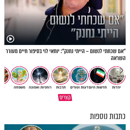
"אם שכחתי לנשום – הייתי נחנק": יוחאי לוי בסיפור חיים מעורר
השראה
יהדות
חדשות היום
דעות וטורים
תרבות
רוחניות ואמונה
משפחה
נשי
מתחילים לעבוד לקראת ראש
הרגעים הקשים ביותר בחיים
קצרים
השנה החדשה
יכולים להצית את חיינו
כתבות נוספות