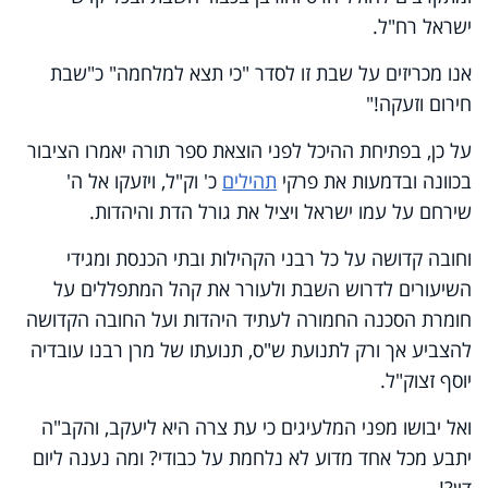
ישראל רח"ל.
אנו מכריזים על שבת זו לסדר "כי תצא למלחמה" כ"שבת
חירום וזעקה!"
על כן, בפתיחת ההיכל לפני הוצאת ספר תורה יאמרו הציבור
בכוונה ובדמעות את פרקי
תהילים
כ' וק"ל, ויזעקו אל ה'
שירחם על עמו ישראל ויציל את גורל הדת והיהדות.
וחובה קדושה על כל רבני הקהילות ובתי הכנסת ומגידי
השיעורים לדרוש השבת ולעורר את קהל המתפללים על
חומרת הסכנה החמורה לעתיד היהדות ועל החובה הקדושה
להצביע אך ורק לתנועת ש"ס, תנועתו של מרן רבנו עובדיה
יוסף זצוק"ל.
ואל יבושו מפני המלעיגים כי עת צרה היא ליעקב, והקב"ה
יתבע מכל אחד מדוע לא נלחמת על כבודי? ומה נענה ליום
דין?!