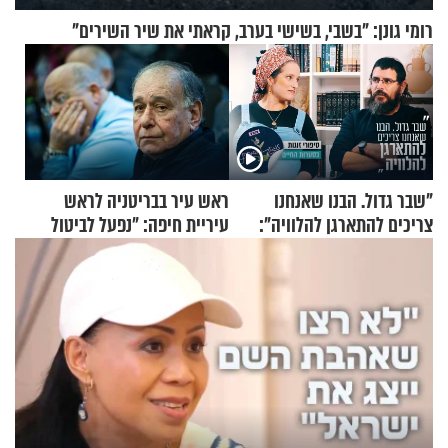
רומי גונן: "בשבי, בשישי בערב, קראתי את שיר השירים"
"שבר גדול. הבנו שאנחנו
ראש עיר בבריטניה לראש
צריכים להתארגן להלוויה":
עיריית חיפה: ״נפעל לביטול
זוגיות במבחן, הפעם עם מרים
ברית הערים התאומות״
וגד דנינו