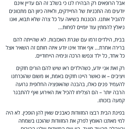
אבל הרופאים רק הבהירו לנו כי בשלב זה הם עדיין אינם
יודעים מה התכניות של החיידקים, ולאיזה כיוון הם מתכוונים
להוביל אותנו. הכוננות בשיאה על כל צרה שלא תבוא, ואנו
ניאלץ להמתין עוד יומיים לפחות...
בבית, הילדים זרמו עם שגרת האכזבות. לא שהייתה להם
ברירה אחרת... אף אחד אינו יודע איזה חותם זה השאיר אצל
כל אחד, כל ילד ונפשו הרכה ונימיה הייחודיים.
רק זאת אני יודע, כשהילדים ראו שיש להם הורים חזקים
ויציבים – או כאשר היינו חזקים באמת, או משום שהוכרחנו
להעמיד פנים כאלו, בהבנה שהאופציה החלופית גרועה
הרבה יותר – הם הצליחו להכיל את האירוע ואף להתבגר
קמעה בזכותו.
בפינת הבית רבצו המזוודות כאבנים שאין להן הופכין. לא היה
למי מאתנו האומץ לפרק את המזוודות שהוכנו בשמחה
ובצהלה מבעוד מועד. היו שם המזוודות שלנו ההורים,