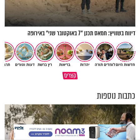
דיווח בשוויץ: חמאס תכנן "7 באוקטובר שני" באירופה
חדשות היום
לומדים תורה
יהדות
בריאות
רץ ברשת
דעות וטורים
תרבות
כיצד ניתן להרחיב דעתו של
קצרים
האדם? הרב חיים פוקס
כל מה שנשבר יכול להיבנות מחד
כתבות נוספות
X