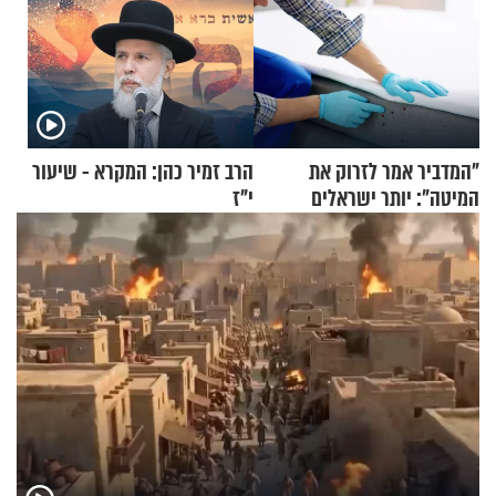
"המדביר אמר לזרוק את
הרב זמיר כהן: המקרא - שיעור
המיטה": יותר ישראלים
י"ז
מדווחים על מכת פשפשי
המיטה