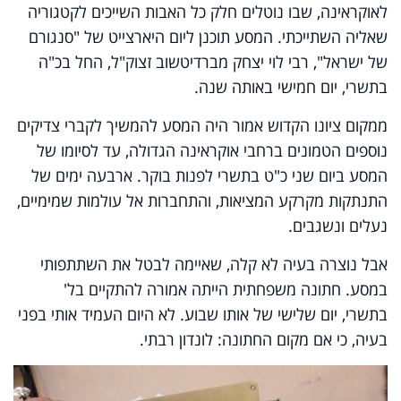
לאוקראינה, שבו נוטלים חלק כל האבות השייכים לקטגוריה
שאליה השתייכתי. המסע תוכנן ליום היארצייט של "סנגורם
של ישראל", רבי לוי יצחק מברדיטשוב זצוק"ל, החל בכ"ה
בתשרי, יום חמישי באותה שנה.
ממקום ציונו הקדוש אמור היה המסע להמשיך לקברי צדיקים
נוספים הטמונים ברחבי אוקראינה הגדולה, עד לסיומו של
המסע ביום שני כ"ט בתשרי לפנות בוקר. ארבעה ימים של
התנתקות מקרקע המציאות, והתחברות אל עולמות שמימיים,
נעלים ונשגבים.
אבל נוצרה בעיה לא קלה, שאיימה לבטל את השתתפותי
במסע. חתונה משפחתית הייתה אמורה להתקיים בל'
בתשרי, יום שלישי של אותו שבוע. לא היום העמיד אותי בפני
בעיה, כי אם מקום החתונה: לונדון רבתי.