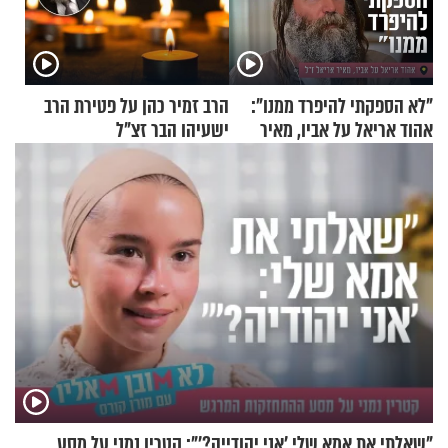
"לא הספקתי להיפרד ממנו":
הרב זמיר כהן על פטירת הרב
אהוד אריאל על אביו, מאיר
ישעיהו הבר זצ"ל
אריאל ז"ל
"שאלתי את אמא שלי 'אני יהודייה?'": קטרין נמני על מסע