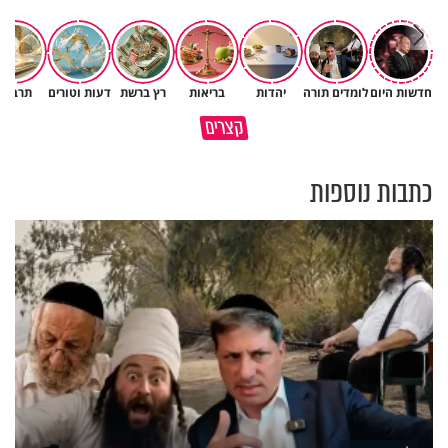
חדשות היום
לומדים תורה
יהדות
בריאות
רץ ברשת
דעות וטורים
תרבות
גם ׳הרע׳ זה הרחמים של בורא
קצרים
מדוע האמונה נמשלה למלח?
עולם
כתבות נוספות