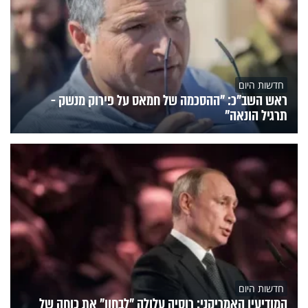
חדשות היום
ראש השב"כ: "ההסכמה של חמאס על פירוק מנשק -
תרגיל הונאה"
חדשות היום
המודיעין האמריקני: רוסיה עלולה "לבחון" את כוחה של