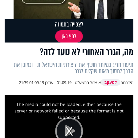
לצפייה בתמונה
לחץ כאן
מה, הגרר האחורי לא נועד לזה?
תיעוד חריג במיוחד חושף את היצירתיות הישראלית - וכמובן את
הדרך לחסוך מאות שקלים לגרר
למעקב
הידברות
א' אלול התשע"ט
|
01.09.19
|
עודכן
01.09.19 21:39
This
is
a
The media could not be loaded, either because the
modal
window.
server or network failed or because the format is not
supported.