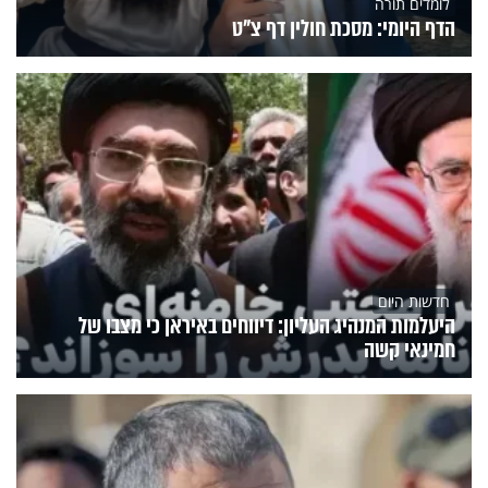
לומדים תורה
הדף היומי: מסכת חולין דף צ"ט
חדשות היום
היעלמות המנהיג העליון: דיווחים באיראן כי מצבו של
חמינאי קשה