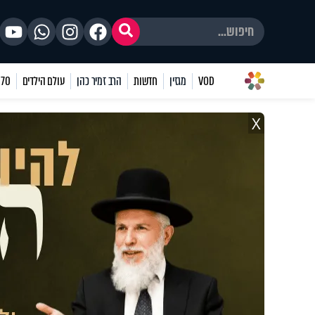
VOD
מגזין
חדשות
הרב זמיר כהן
עולם הילדים
70 שאלות
X