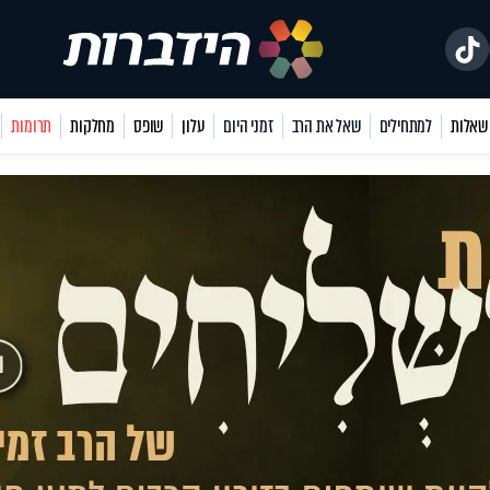
למתחילים
שאל את הרב
זמני היום
עלון
שופס
מחלקות
תרומות