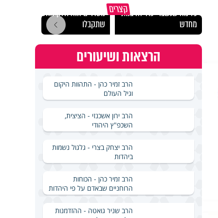
גם השולחן שבת שאתם
קצרים
כל מה שנשבר יכול להיבנות
מסדרים הוא חלק מהשפע
האם מ
מחדש
שתקבלו
בשבת
הרצאות ושיעורים
הרב זמיר כהן - התהוות היקום
וגיל העולם
הרב ירון אשכנזי - הציצית,
השכפ"ץ היהודי
הרב יצחק בצרי - גלגול נשמות
ביהדות
הרב זמיר כהן - הכוחות
הרוחניים שבאדם על פי היהדות
הרב שניר גואטה - ההזדמנות