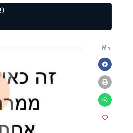
לצ
א
א
פייסבוק
הדפסה
ווטסאפ
מועדפים