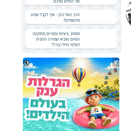
של החיים שלכם
הרב יגאל כהן - איך לקבל שפע
מהשמיים?
מזוזות, ציציות וספרים מחזקים:
המיזם שיביא שמירה רוחנית
לאלפי חיילי צה"ל
X
🔇