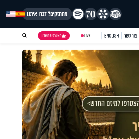
מתחזקים? דברו איתנו
צור קשר
ENGLISH
LIVE
הצטרפו למועדון