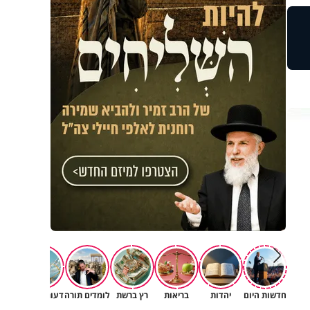
חדשות היום
יהדות
בריאות
רץ ברשת
לומדים תורה
דעות וטורים
תרב