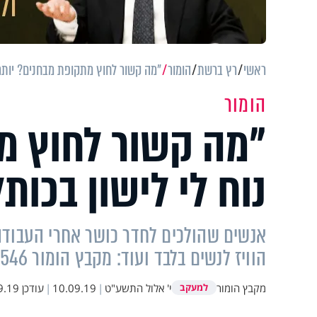
ראשי
רץ ברשת
הומור
"מה קשור לחוץ מתקופת מבחנים? יותר נוח
הומור
"מה קשור לחוץ מ
נוח לי לישון בכותל"
אנשים שהולכים לחדר כושר אחרי העבודה
הוויז לנשים בלבד ועוד: מקבץ הומור 546
מקבץ הומור
י' אלול התשע"ט
|
10.09.19
|
עודכן
9 09:47
למעקב