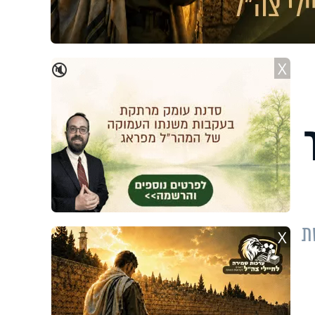
X
🔇
ת
X