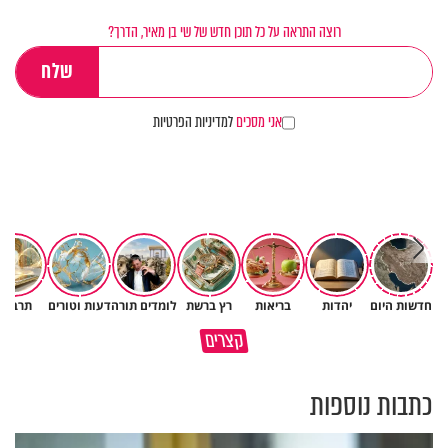
רוצה התראה על כל תוכן חדש של שי בן מאיר, הדרך?
אני מסכים
למדיניות הפרטיות
חלמתם על שריפה? 🔥 אל
חדשות היום
יהדות
בריאות
רץ ברשת
לומדים תורה
דעות וטורים
תרבות
תיבהלו! כנסו לגלות את פתרון
קצרים
החלום
פרשת שופטים בגרסת AI
כתבות נוספות