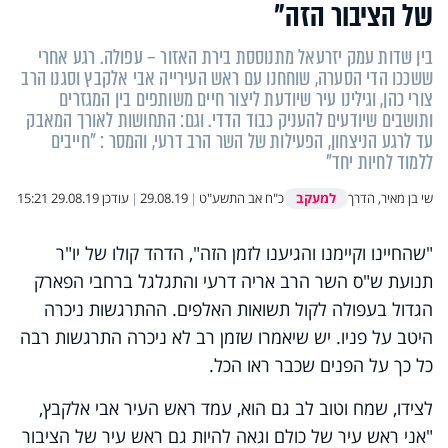
של הציבור הזה"
בין שדות עמק יזרעאל מתנוססת בירת האזור – עפולה. רגע אחרי
ששככו הדי הסערה, שוחחנו עם ראש העירייה אבי אלקבץ וסגנו הרב
צורי כהן, וגילינו עיר שיודעת ליצור חיים משותפים בין המגזרים
ותושבים שיודעים להעניק כבוד הדדי. וגם: התחושות לאורך המאבק
עד לרגע הניצחון, הפעילות של השר הרב דרעי, והמסר : "חייבים
ללמוד לחיות יחד"
למעקב
שי בן מאיר, הדרך
כ"ח אב התשע"ט
|
29.08.19
|
עודכן
29.08.19 15:21
"שהחיינו וקיימנו והגיענו לזמן הזה", הדהד קולו של יו"ר
תנועת ש"ס השר הרב אריה דרעי והתגלגל ברחבי הפארק
הגדול בעפולה לקול תשואות האלפים. ההתרגשות ניכרה
היטב על פניו. יש שיאמרו שזמן רב לא ניכרה התרגשות רבה
כל כך על הפנים שכבר ראו הכל.
לצידו, שמח וטוב לב גם הוא, עמד ראש העיר אבי אלקבץ,
"אני ראש עיר של כולם וגאה להיות גם ראש עיר של הציבור