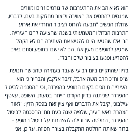
הוא לא אוהב את ההתערבות של גורמים זרים ומוזרים
שמנסים להתסיס את האווירה וליצור מחלוקות בעם. לדבריו,
שדולת הנשים "תבעה להרוס לציבור החרדי את אירוע
התרבות הגדול והמשמעותי בשנה שהציעה להם העירייה.
הרי אלו שהגיעו היום להגיש את העתירה הם לא הקהל
שמגיע למופעים מעין אלו, הם לא ישבו במופע וסתם באים
להפריע ופגעו בציבור שלם וחבל".
בדיון שהתקיים ביום רביעי שעבר בעתירה שהגישה תנועת
ש"ס וח"כ הרב משה ארבל, דיבר אלקבץ והבהיר כי הוא
והעירייה תומכים בקיום המופע בהפרדה, וכי ההסכמה לביטול
ההפרדה שניתנה בדיון הקודם הייתה בטעות. השופט, עאטף
עיילבוני, קיבל את הדברים ואף ציין זאת בפסק הדין: "לאור
הצהרת ראש העיר, שלפיה שגה בעת מתן ההסכמה לביטול
ההפרדה, החלטה שהובילה להצהרות על ביטול המופע –
ברור שאותה החלטה התקבלה בצורה חפוזה. על כן, אני