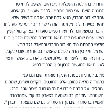
החרדי. בהחלטה מושכלת הגיע היום השופט להחלטה
החכמה הזאת. אני היום מתבייש להגיד שעשינו רק אירוע
אחד לציבור החרדי, מגיע להם יותר. אנחנו דורשים שלא
תהיה כפייה חילונית", אמר והודה לשר הרב דרעי על פעילותו
הרבה בנושא וזכה למחיאות כפיים סוערות ובצדק. מול קומץ
ראשי ערים שמנסים לבנות את תדמיתם הכושלת ולגרוף רווח
פוליטי מהסתה נגד הציבור החרדי וממאבק נגד קודשי
ישראל, אלקבץ הראה לכולם שאפשר גם אחרת. שכדי לקבל
כותרת אין צורך לייצר עוד פילוג ושנאה, אדרבה, אפשר ורצוי
לעשות את המעשה הנכון וסוף הכבוד לבוא.
מולם, למרגלות במת הענק המוארת ישבו וגם עמדו,
בהפרדה מלאה כמובן, אלפי החוגגים, רוקדים ושרים, שמחים
וצוהלים. על הבמה כיבדו את ה' מגרונם מיטב אמני הרגש
והשמחה, ועוד זמן רב נשמעה בפארק בת קול שמהדהדת
"ואפילו בהסתרה שבתוך ההסתרה, גם שם נמצא ה' יתברך".