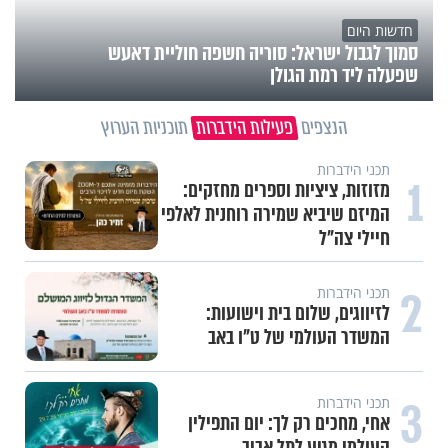
חדשות היום
סמוך לגבול ישראל: סוריה חשפה חוליית דאעש
שפעלה ליד רמת הגולן
הנצפים
פעילות הידברות
תוכניות הערוץ
תכני הידברות
1
מזוזות, ציציות וספרים מחזקים:
המיזם שיביא שמירה רוחנית לאלפי
חיילי צה"ל
2
תכני הידברות
לזיווגים, שלום בית וישועות:
המשדר העולמי של ט"ו באב
3
תכני הידברות
אחי, מחכים רק לך: יום התפילין
העולמי מגיע לתל אביב