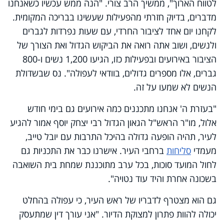
לטווח הארוך", ממשיך הרב צורי. "הנה ממש עכשיו כשאנחנו
מדברים, בדיוק חזרתי מהפעילות שעשינו בבריכה המקומית.
לקחנו יום אחד לציבור החרדי, עם שעות נפרדות לגברים
ולנשים, ושוב אתה רואה את הביקוש הגדול ואת הצורך של
הציבור באירועים ובפעילות כזו, הגיעו 1,200 נשים ו-800
גברים, אלו מספרים גדולים, בוודאי לעפולה". נס שבשדולת
הנשים לא שמעו על זה.
"בעזרת ה' אנחנו מתכננים כמה אירועים גם בימי חודש
אלול, מו"ר הראש"ל הגאון הגדול רבי יצחק יוסף אמור להגיע
לעיר, תהיה הופעה גדולה בהיכל התרבות עם יובל טייב,
מעמדי
סליחות
ברחבי העיר. אישרנו כבר את התכניות גם
לחול המועד סוכות, בכל ערב מתוכננת שמחת בית השואבה
בשכונה אחרת והיד עוד נטויה".
גם הוא מצטרף לדבריו של ראש העיר, כי עפולה בהחלט
יכולה להוות פתרון למצוקת הדיור. "אני עורך דין שמתעסק