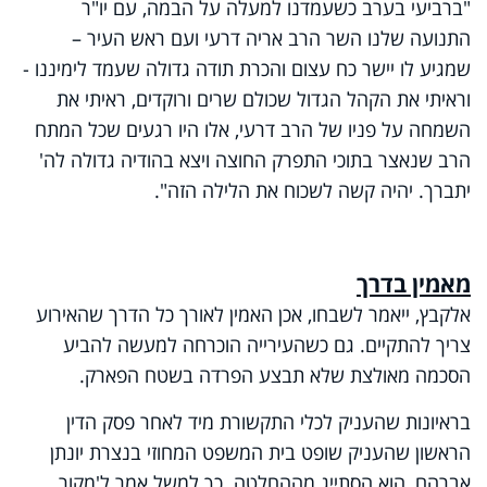
"ברביעי בערב כשעמדנו למעלה על הבמה, עם יו"ר
התנועה שלנו השר הרב אריה דרעי ועם ראש העיר –
שמגיע לו יישר כח עצום והכרת תודה גדולה שעמד לימיננו -
וראיתי את הקהל הגדול שכולם שרים ורוקדים, ראיתי את
השמחה על פניו של הרב דרעי, אלו היו רגעים שכל המתח
הרב שנאצר בתוכי התפרק החוצה ויצא בהודיה גדולה לה'
יתברך. יהיה קשה לשכוח את הלילה הזה".
מאמין בדרך
אלקבץ, ייאמר לשבחו, אכן האמין לאורך כל הדרך שהאירוע
צריך להתקיים. גם כשהעירייה הוכרחה למעשה להביע
הסכמה מאולצת שלא תבצע הפרדה בשטח הפארק.
בראיונות שהעניק לכלי התקשורת מיד לאחר פסק הדין
הראשון שהעניק שופט בית המשפט המחוזי בנצרת יונתן
אברהם, הוא הסתייג מההחלטה. כך למשל אמר ל'מקור