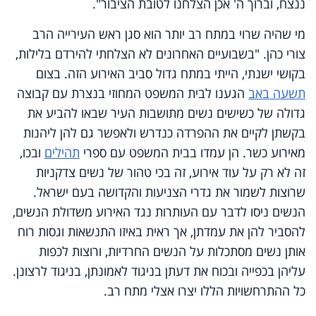
ננצח, וברוך ה' אכן הצלחנו לטובת הציבור".
מי שהיה שרוי במתח רב יותר הוא סגן ראש העירייה הרב
צורי כהן. "בשבועיים האחרונים לא הצלחתי להירדם בלילות,
בקושי ישנתי, הייתי במתח גדול סביב האירוע הזה. בצום
תשעה באב
הגענו לבית המשפט המחוזי בנצרת עם קבוצה
גדולה של כשישים נשים מתושבות העיר שבאו להביע את
בקשתן לקיים את ההפרדה כנדרש ולאפשר גם להן ליהנות
מאירוע כשר. הן עמדו בבית המשפט עם ספרי
תהילים
ובכו,
זה לא רק על עוד אירוע, זה בכי טהור של נשים צדקניות
שרוצות לשמור את גדרי הצניעות והקדושה בעם ישראל.
הנשים ניסו לדבר עם העותרות נגד האירוע משדולת הנשים,
להסביר להן את עמדתן, אך ראית באיזו התנשאות וגסות רוח
אותן נשים מסתכלות על הנשים החרדיות, ורוצות לכפות
עליהן בכפייה ובכוח את דעתן בניגוד לאמונתן, בניגוד לרצונן.
כל ההתרחשויות הללו יצרו אצלי מתח רב.