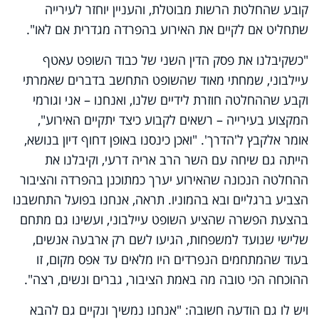
קובע שהחלטת הרשות מבוטלת, והעניין יוחזר לעירייה
שתחליט אם לקיים את האירוע בהפרדה מגדרית אם לאו".
"כשקיבלנו את פסק הדין השני של כבוד השופט עאטף
עיילבוני, שמחתי מאוד שהשופט התחשב בדברים שאמרתי
וקבע שההחלטה חוזרת לידיים שלנו, ואנחנו – אני וגורמי
המקצוע בעירייה – רשאים לקבוע כיצד יתקיים האירוע",
אומר אלקבץ ל'הדרך'. "ואכן כינסנו באופן דחוף דיון בנושא,
הייתה גם שיחה עם השר הרב אריה דרעי, וקיבלנו את
ההחלטה הנכונה שהאירוע יערך כמתוכנן בהפרדה והציבור
הצביע ברגליים ובא בהמוניו. תראה, אנחנו בפועל התחשבנו
בהצעת הפשרה שהציע השופט עיילבוני, ועשינו גם מתחם
שלישי שנועד למשפחות, הגיעו לשם רק ארבעה אנשים,
בעוד שהמתחמים הנפרדים היו מלאים עד אפס מקום, זו
ההוכחה הכי טובה מה באמת הציבור, גברים ונשים, רצה".
ויש לו גם הודעה חשובה: "אנחנו נמשיך ונקיים גם להבא