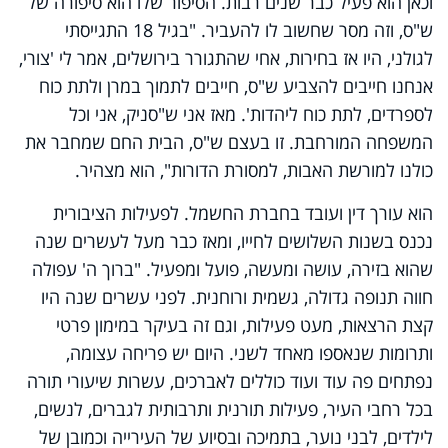
וכאן הוא פעיל כבר שנים רבות. הסיפור שלו הוא סיפורה של
ש"ס, וזה מסר שחשוב לו להעביר. "בגיל 18 התגייסתי
לגולני, היו אז בחירות, אחי שהתגורר בירושלים, אמר לי 'צורי,
אנחנו חייבים להצביע ש"ס, חייבים לתמוך במרן ולתת כוח
לספרדים, לתת כוח ליהדות'. מאז אני ש"סניק, אני וכל
המשפחה המורחבת. זו בעצם ש"ס, הבית החם שמחבר את
כולנו למורשת האבות, למסורת הדורות", הוא מצהיר.
הוא עורך דין ועובד בחברת החשמל. לפעילות הציבורית
נכנס בשנות השלושים לחייו, ומאז כבר מעל לעשרים שנה
שהוא בזירה, עושה ומעשה, פועל ומפעיל. "ברוך ה' עפולה
חווה תנופה גדולה, גשמית ורוחנית. לפני עשרים שנה היו
קצת הרצאות, מעט פעילות, וגם זה בעיקר במימון פרטי
ותרומות שנאספו מאחד לשני. היום יש פריחה עצומה,
נפתחים פה עוד ועוד כוללים לאברכים, עשרות שיעורי תורה
בכל רחבי העיר, פעילות תורנית ותרבותית לגברים, לנשים,
לילדים, לבני נוער, בתמיכה ובסיוע של העירייה וכמובן של