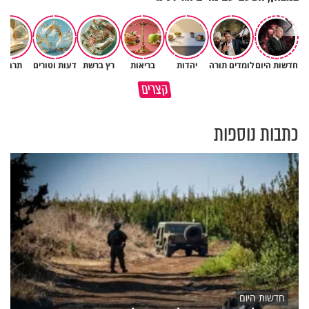
חדשות היום
לומדים תורה
יהדות
בריאות
רץ ברשת
דעות וטורים
תרבות
גם ׳הרע׳ זה הרחמים של בורא
קצרים
מדוע האמונה נמשלה למלח?
עולם
כתבות נוספות
חדשות היום