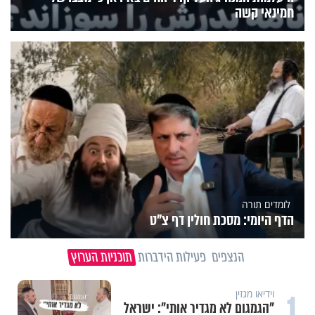
חמינאי קשה
לומדים תורה
הדף היומי: מסכת חולין דף צ"ט
הנצפים
פעילות הידברות
תוכניות הערוץ
1
וידיאו מגזין
"הגמגום לא מגדיר אותי": ישראל