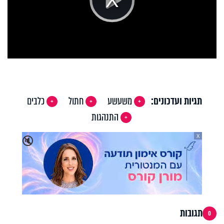
Play
Video
תגיות ועדכונים:
משעשע
חתול
כלבים
התנהגות
X
🔇
תגובות
0