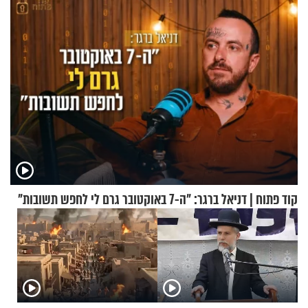
קוד פתוח | דניאל ברגר: "ה-7 באוקטובר גרם לי לחפש תשובות"