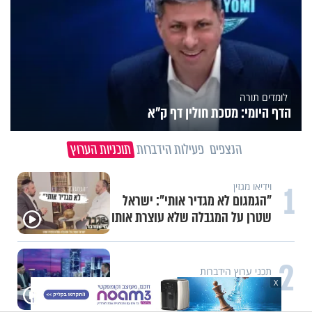
לומדים תורה
הדף היומי: מסכת חולין דף ק"א
הנצפים
פעילות הידברות
תוכניות הערוץ
1
וידיאו מגזין
"הגמגום לא מגדיר אותי": ישראל
שטרן על המגבלה שלא עוצרת אותו
2
תכני ערוץ הידברות
חלום אדיר: מקבץ סגולות
X