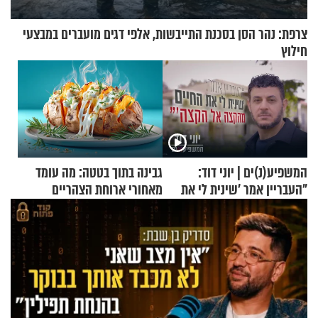
צרפת: נהר הסן בסכנת התייבשות, אלפי דגים מועברים במבצעי
חילוץ
המשפיע(נ)ים | יוני דוד:
גבינה בתוך בטטה: מה עומד
"העבריין אמר 'שינית לי את
מאחורי ארוחת הצהריים
החיים מהקצה אל הקצה'"
שכבשה את הרשת?