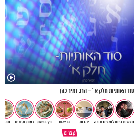
סוד האותיות חלק א`– הרב זמיר כהן
חדשות היום
לומדים תורה
יהדות
בריאות
רץ ברשת
דעות וטורים
תרבות
איך לשלוט בסיטואציה בצורה
קצרים
ברכה או קללה? הכל בידים שלנו
נכונה?