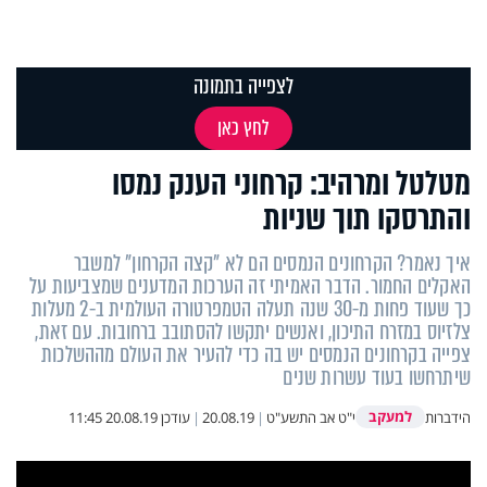
לצפייה בתמונה
לחץ כאן
מטלטל ומרהיב: קרחוני הענק נמסו
והתרסקו תוך שניות
איך נאמר? הקרחונים הנמסים הם לא "קצה הקרחון" למשבר
האקלים החמור. הדבר האמיתי זה הערכות המדענים שמצביעות על
כך שעוד פחות מ-30 שנה תעלה הטמפרטורה העולמית ב-2 מעלות
צלזיוס במזרח התיכון, ואנשים יתקשו להסתובב ברחובות. עם זאת,
צפייה בקרחונים הנמסים יש בה כדי להעיר את העולם מההשלכות
שיתרחשו בעוד עשרות שנים
למעקב
הידברות
י"ט אב התשע"ט
|
20.08.19
|
עודכן
20.08.19 11:45
This
is