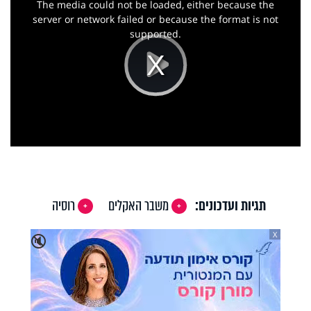
a
The media could not be loaded, either because the
modal
window.
server or network failed or because the format is not
supported.
Play
Video
תגיות ועדכונים:
משבר האקלים
רוסיה
X
🔇