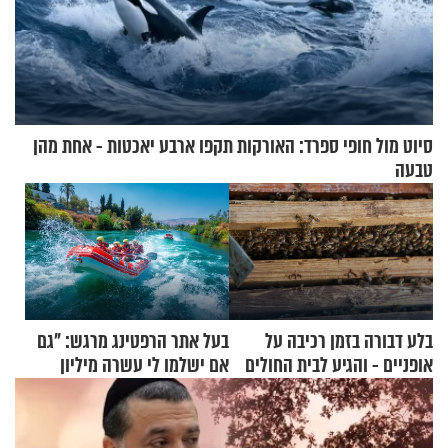
סיוט מול חופי ספרד: האורקות תקפו ארבע יאכטות - אחת מהן
טבעה
בלע דבורה בזמן רכיבה על
בעל אתר הרפטינג מרגש: "גם
אופניים - והגיע לבית החולים
אם ישלמו לי עשרה מיליון
במצב מסכן חיים
שקלים - לא אפתח בשבת"