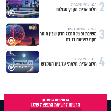
2
תכני ערוץ הידברות
חלום אדיר: מקבץ סגולות
3
עשייה והעצמה נשית
משיבת נפש: הגבול הדק שבין חוסר
טקט לפגיעה בזולת
4
תכני ערוץ הידברות
חלום אדיר: חלמתי על בית המקדש
אל תפספסו אף עדכון:
הרשמו לרשימת התפוצה שלנו