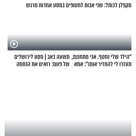
מקפלן לכותל: שני אבות לחטופים במסע אחדות מרגש
"הילד שלי נחטף. אני מתחננת,
תשעה באב | מסע לירושלים
תעזרו לי להחזיר אותו": אמא
של פעם: רואים את הנחמה
של יובל בן ה-4 בריאיון דומע