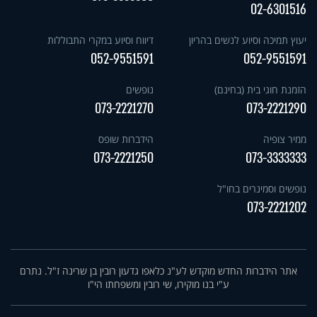
02-6301516
יעוץ תמיכה וסיוע לנשים בהריון
דיווח וסיוע במקרי התבוללות
052-9551591
052-9551591
הזמנת חוגי בית (בחינם)
נופשים
073-2221270
073-2221290
ממיר צופיה
הידברות שופס
073-2221250
073-3333333
נופשים וסמינרים בחו"ל
073-2221202
אתר הידברות החדש מוקדש לע"נ כלאפו גדעון רובין בן שרינה ז"ל. נתרם
ע"י בנו מוקירו, שי רובין ומשפחתו הי"ו