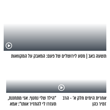
תשעה באב | מסע לירושלים של פעם: המאבק על המקוואות
אחרית הימים חלק א’ - הרב
"הילד שלי נחטף. אני מתחננת,
זמיר כהן
תעזרו לי להחזיר אותו": אמא
של יובל בן ה-4 בריאיון דומע