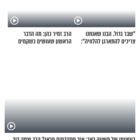
"שבר גדול. הבנו שאנחנו
הרב זמיר כהן: מה הדבר
צריכים להתארגן להלוויה":
הראשון שעושים כשקמים
זוגיות במבחן, הפעם עם מרים
בבוקר?
וגד דנינו
בעיצומו של תשעה באב: איך מתקדמים מכאן? הרב יצחק דוד