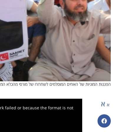
הפגנות המוניות של האחים המוסלמים לשחרורו של מורסי מהכלא המצ
א
א
k failed or because the format is not
פייסבוק