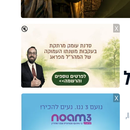
X
🔇
X
,