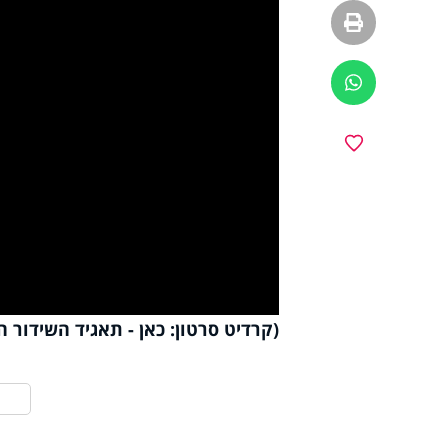
הדפסה
ווטסאפ
y
מועדפים
deo
(קרדיט סרטון: כאן - תאגיד השידור ה