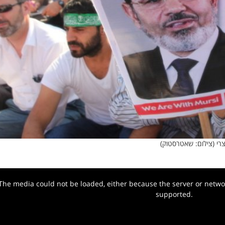
רי (צילום: שאטרסטוק)
The media could not be loaded, either because the server or networ
w.
supported.