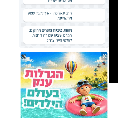
של החיים שלכם
הרב יגאל כהן - איך לקבל שפע
מהשמיים?
מזוזות, ציציות וספרים מחזקים:
המיזם שיביא שמירה רוחנית
לאלפי חיילי צה"ל
X
🔇