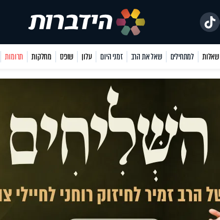
למתחילים
שאל את הרב
זמני היום
עלון
שופס
מחלקות
תרומות