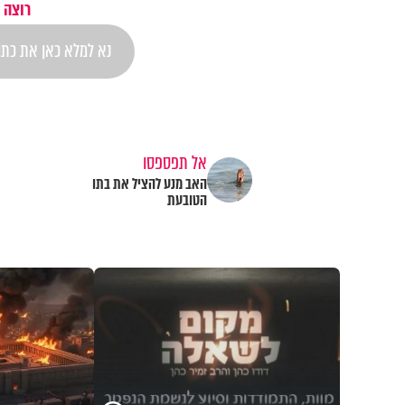
רוצה 
אל תפספסו
האב מנע להציל את בתו
הטובעת