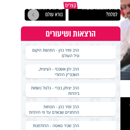
קצרים
מדוע האמונה נמשלה
גם ׳הרע׳ זה הרחמים של
האם מ
למלח?
בורא עולם
בשבת
הרצאות ושיעורים
הרב זמיר כהן - התהוות היקום
וגיל העולם
הרב ירון אשכנזי - הציצית,
השכפ"ץ היהודי
הרב יצחק בצרי - גלגול נשמות
ביהדות
This
is
a
הרב זמיר כהן - הכוחות
modal
windo
הרוחניים שבאדם על פי היהדות
הרב שניר גואטה - ההזדמנות