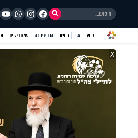
VOD
מגזין
חדשות
הרב זמיר כהן
עולם הילדים
70 שאלות
X