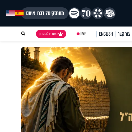
מתחזקים? דברו איתנו
צור קשר
ENGLISH
LIVE
הצטרפו למועדון