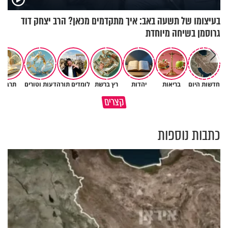
בעיצומו של תשעה באב: איך מתקדמים מכאן? הרב יצחק דוד
גרוסמן בשיחה מיוחדת
חדשות היום
בריאות
יהדות
רץ ברשת
לומדים תורה
דעות וטורים
תרבות
פותחים פתח קטן - ומקבלים עול
קצרים
תשתמש באהבה של השם לטובתך
עצום
כתבות נוספות