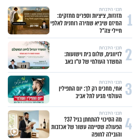
תכני הידברות
1
מזוזות, ציציות וספרים מחזקים:
המיזם שיביא שמירה רוחנית לאלפי
חיילי צה"ל
2
תכני הידברות
לזיווגים, שלום בית וישועות:
המשדר העולמי של ט"ו באב
3
תכני הידברות
אחי, מחכים רק לך: יום התפילין
העולמי מגיע לתל אביב
תכני הידברות
4
מה הסיכוי להתחתן בגיל 37?
הפעולה שסיימה עשור של אכזבות
והובילה לחופה