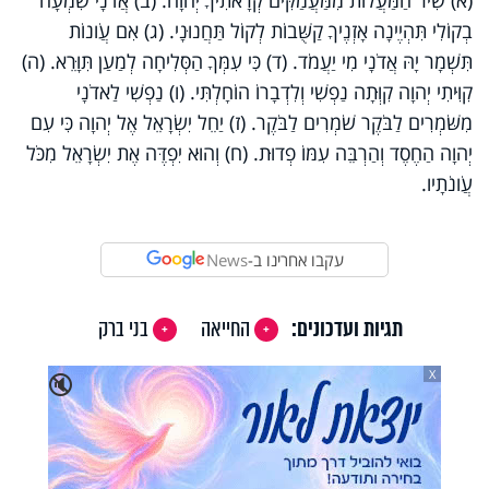
בְקוֹלִי תִּהְיֶינָה אָזְנֶיךָ קַשֻּׁבוֹת לְקוֹל תַּחֲנוּנָי. (ג) אִם עֲו‍ֹנוֹת
תִּשְׁמָר יָהּ אֲדֹנָי מִי יַעֲמֹד. (ד) כִּי עִמְּךָ הַסְּלִיחָה לְמַעַן תִּוָּרֵא. (ה)
קִוִּיתִי יְהוָה קִוְּתָה נַפְשִׁי וְלִדְבָרוֹ הוֹחָלְתִּי. (ו) נַפְשִׁי לַאדֹנָי
מִשֹּׁמְרִים לַבֹּקֶר שֹׁמְרִים לַבֹּקֶר. (ז) יַחֵל יִשְׂרָאֵל אֶל יְהוָה כִּי עִם
יְהוָה הַחֶסֶד וְהַרְבֵּה עִמּוֹ פְדוּת. (ח) וְהוּא יִפְדֶּה אֶת יִשְׂרָאֵל מִכֹּל
עֲו‍ֹנֹתָיו.
עקבו אחרינו ב-
News
תגיות ועדכונים:
החייאה
בני ברק
X
🔇