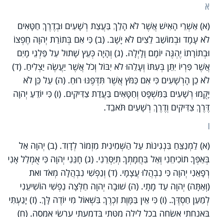
א
(א) אַשְׁרֵי הָאִישׁ אֲשֶׁר לֹא הָלַךְ בַּעֲצַת רְשָׁעִים וּבְדֶרֶךְ חַטָּאִים
לֹא עָמָד וּבְמוֹשַׁב לֵצִים לֹא יָשָׁב. (ב) כִּי אִם בְּתוֹרַת יְהוָה חֶפְצוֹ
וּבְתוֹרָתוֹ יֶהְגֶּה יוֹמָם וָלָיְלָה. (ג) וְהָיָה כְּעֵץ שָׁתוּל עַל פַּלְגֵי מָיִם
אֲשֶׁר פִּרְיוֹ יִתֵּן בְּעִתּוֹ וְעָלֵהוּ לֹא יִבּוֹל וְכֹל אֲשֶׁר יַעֲשֶׂה יַצְלִיחַ. (ד)
לֹא כֵן הָרְשָׁעִים כִּי אִם כַּמֹּץ אֲ‍שֶׁר תִּדְּפֶנּוּ רוּחַ. (ה) עַל כֵּן לֹא
יָקֻמוּ רְשָׁעִים בַּמִּשְׁפָּט וְחַטָּאִים בַּעֲדַת צַדִּיקִים. (ו) כִּי יוֹדֵעַ יְהוָה
דֶּרֶךְ צַדִּיקִים וְדֶרֶךְ רְשָׁעִים תֹּאבֵד.
ו
(א) לַמְנַצֵּחַ בִּנְגִינוֹת עַל הַשְּׁמִינִית מִזְמוֹר לְדָוִד. (ב) יְהוָה אַל
בְּאַפְּךָ תוֹכִיחֵנִי וְאַל בַּחֲמָתְךָ תְיַסְּרֵנִי. (ג) חָנֵּנִי יְהוָה כִּי אֻמְלַל אָנִי
רְפָאֵנִי יְהוָה כִּי נִבְהֲלוּ עֲצָמָי. (ד) וְנַפְשִׁי נִבְהֲלָה מְאֹד ואת
(וְאַתָּה) יְהוָה עַד מָתָי. (ה) שׁוּבָה יְהוָה חַלְּצָה נַפְשִׁי הוֹשִׁיעֵנִי
לְמַעַן חַסְדֶּךָ. (ו) כִּי אֵין בַּמָּוֶת זִכְרֶךָ בִּשְׁאוֹל מִי יוֹדֶה לָּךְ. (ז) יָגַעְתִּי
בְּאַנְחָתִי אַשְׂחֶה בְכָל לַיְלָה מִטָּתִי בְּדִמְעָתִי עַרְשִׂי אַמְסֶה. (ח)