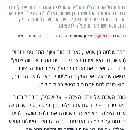
צוותים של ארגון הצלה ומד"א הגיעו לבית המדרש "נווה יצחק" בבני
ברק, בו התמוטט הרב שלמה בן שמעון, גאב"ד "נווה ציון", ואיבד את
הכרתו. בחסדי שמיים מרובים, לבו של הרב שב לפעום והדופק
חזר. אנא עשו חסד והתפללו לרפואתו
למעקב
גבי שניידר
ז' סיון התשע"ט
|
10.06.19
|
עודכן
10.06.19 10:03
הרב שלמה בן שמעון, גאב"ד "נווה ציון", התמוטט אתמול
(ראשון, חג השבועות) בצהריים בבית המדרש "נווה יצחק"
בבני ברק ואיבד את הכרתו במהלך לימוד התורה. צוותי
רפואה שהוזנקו אל המקום הצליחו להחזיר לו את ההכרה,
והוא פונה להמשך טיפול רפואי בבית חולים.
כונני השבת של ארגון הצלה – יואל שכטר, יהודה לונדנר
ואפי פרידמן – יחד עם עבד אל-רחמן תאופיק, גוי השבת של
ארגון הצלה המשמש כחובש ונהג אמבולנס, הוזעקו לבית
הכנסת על ידי מוקד הכוננים. הם החלו מיד בפעולות החייאה
שכללו עיסויים, הנשמות ושוקים חשמליים ממכשיר