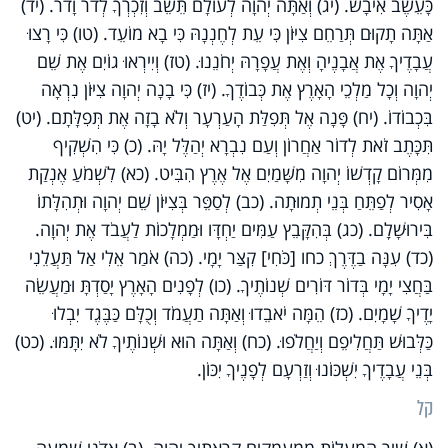
כָּעֵשֶׂב אִיבָשׁ. (יג) וְאַתָּה יְהוָה לְעוֹלָם תֵּשֵׁב וְזִכְרְךָ לְדֹר וָדֹר. (יד)
אַתָּה תָקוּם תְּרַחֵם צִיּוֹן כִּי עֵת לְחֶנְנָהּ כִּי בָא מוֹעֵד. (טו) כִּי רָצוּ
עֲבָדֶיךָ אֶת אֲבָנֶיהָ וְאֶת עֲפָרָהּ יְחֹנֵנוּ. (טז) וְיִירְאוּ גוֹיִם אֶת שֵׁם
יְהוָה וְכָל מַלְכֵי הָאָרֶץ אֶת כְּבוֹדֶךָ. (יז) כִּי בָנָה יְהוָה צִיּוֹן נִרְאָה
בִּכְבוֹדוֹ. (יח) פָּנָה אֶל תְּפִלַּת הָעַרְעָר וְלֹא בָזָה אֶת תְּפִלָּתָם. (יט)
תִּכָּתֶב זֹאת לְדוֹר אַחֲרוֹן וְעַם נִבְרָא יְהַלֶּל יָהּ. (כ) כִּי הִשְׁקִיף
מִמְּרוֹם קָדְשׁוֹ יְהוָה מִשָּׁמַיִם אֶל אֶרֶץ הִבִּיט. (כא) לִשְׁמֹעַ אֶנְקַת
אָסִיר לְפַתֵּחַ בְּנֵי תְמוּתָה. (כב) לְסַפֵּר בְּצִיּוֹן שֵׁם יְהוָה וּתְהִלָּתוֹ
בִּירוּשָׁלָ‍ִם. (כג) בְּהִקָּבֵץ עַמִּים יַחְדָּו וּמַמְלָכוֹת לַעֲבֹד אֶת יְהוָה.
(כד) עִנָּה בַדֶּרֶךְ כחו [כֹּחִי] קִצַּר יָמָי. (כה) אֹמַר אֵלִי אַל תַּעֲלֵנִי
בַּחֲצִי יָמָי בְּדוֹר דּוֹרִים שְׁנוֹתֶיךָ. (כו) לְפָנִים הָאָרֶץ יָסַדְתָּ וּמַעֲשֵׂה
יָדֶיךָ שָׁמָיִם. (כז) הֵמָּה יֹאבֵדוּ וְאַתָּה תַעֲמֹד וְכֻלָּם כַּבֶּגֶד יִבְלוּ
כַּלְּבוּשׁ תַּחֲלִיפֵם וְיַחֲלֹפוּ. (כח) וְאַתָּה הוּא וּשְׁנוֹתֶיךָ לֹא יִתָּמּוּ. (כט)
בְּנֵי עֲבָדֶיךָ יִשְׁכּוֹנוּ וְזַרְעָם לְפָנֶיךָ יִכּוֹן.
קל
(א) שִׁיר הַמַּעֲלוֹת מִמַּעֲמַקִּים קְרָאתִיךָ יְהוָה. (ב) אֲדֹנָי שִׁמְעָה