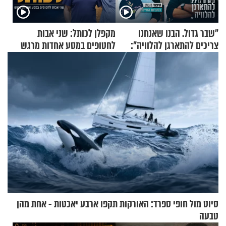
"שבר גדול. הבנו שאנחנו
מקפלן לכותל: שני אבות
צריכים להתארגן להלוויה":
לחטופים במסע אחדות מרגש
זוגיות במבחן, הפעם עם מרים
וגד דנינו
סיוט מול חופי ספרד: האורקות תקפו ארבע יאכטות - אחת מהן
טבעה