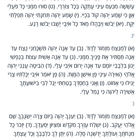
עָשְׁשָׁה מִכַּעַס עֵינִי עָתְקָה בְּכָל צוֹרְרָי. (ט) סוּרוּ מִמֶּנִּי כָּל פֹּעֲלֵי
אָוֶן כִּי שָׁמַע יְהוָה קוֹל בִּכְיִי. (י) שָׁמַע יְהוָה תְּחִנָּתִי יְהוָה תְּפִלָּתִי
יִקָּח. (יא) יֵבֹשׁוּ וְיִבָּהֲלוּ מְאֹד כָּל אֹיְבָי יָשֻׁבוּ יֵבֹשׁוּ רָגַע.
יג
(א) לַמְנַצֵּחַ מִזְמוֹר לְדָוִד. (ב) עַד אָנָה יְהוָה תִּשְׁכָּחֵנִי נֶצַח עַד
אָנָה תַּסְתִּיר אֶת פָּנֶיךָ מִמֶּנִּי. (ג) עַד אָנָה אָשִׁית עֵצוֹת בְּנַפְשִׁי
יָגוֹן בִּלְבָבִי יוֹמָם עַד אָנָה יָרוּם אֹיְבִי עָלָי. (ד) הַבִּיטָה עֲנֵנִי יְהוָה
אֱלֹהָי הָאִירָה עֵינַי פֶּן אִישַׁן הַמָּוֶת. (ה) פֶּן יֹאמַר אֹיְבִי יְכָלְתִּיו צָרַי
יָגִילוּ כִּי אֶמּוֹט. (ו) וַאֲנִי בְּחַסְדְּךָ בָטַחְתִּי יָגֵל לִבִּי בִּישׁוּעָתֶךָ
אָשִׁירָה לַיהוָה כִּי גָמַל עָלָי.
כ
(א) לַמְנַצֵּחַ מִזְמוֹר לְדָוִד. (ב) יַעַנְךָ יְהוָה בְּיוֹם צָרָה יְשַׂגֶּבְךָ שֵׁם
אֱלֹהֵי יַעֲקֹב. (ג) יִשְׁלַח עֶזְרְךָ מִקֹּדֶשׁ וּמִצִּיּוֹן יִסְעָדֶךָּ. (ד) יִזְכֹּר כָּל
מִנְחֹתֶךָ וְעוֹלָתְךָ יְדַשְּׁנֶה סֶלָה. (ה) יִתֶּן לְךָ כִלְבָבֶךָ וְכָל עֲצָתְךָ