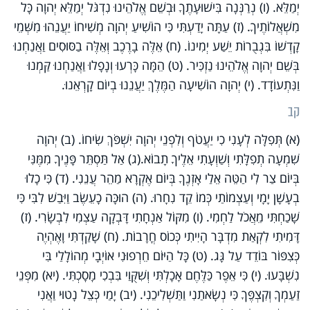
יְמַלֵּא. (ו) נְרַנְּנָה בִּישׁוּעָתֶךָ וּבְשֵׁם אֱלֹהֵינוּ נִדְגֹּל יְמַלֵּא יְהוָה כָּל
מִשְׁאֲלוֹתֶיךָ. (ז) עַתָּה יָדַעְתִּי כִּי הוֹשִׁיעַ יְהוָה מְשִׁיחוֹ יַעֲנֵהוּ מִשְּׁמֵי
קָדְשׁוֹ בִּגְבֻרוֹת יֵשַׁע יְמִינוֹ. (ח) אֵלֶּה בָרֶכֶב וְאֵלֶּה בַסּוּסִים וַאֲנַחְנוּ
בְּשֵׁם יְהוָה אֱלֹהֵינוּ נַזְכִּיר. (ט) הֵמָּה כָּרְעוּ וְנָפָלוּ וַאֲנַחְנוּ קַּמְנוּ
וַנִּתְעוֹדָד. (י) יְהוָה הוֹשִׁיעָה הַמֶּלֶךְ יַעֲנֵנוּ בְיוֹם קָרְאֵנוּ.
קב
(א) תְּפִלָּה לְעָנִי כִי יַעֲטֹף וְלִפְנֵי יְהוָה יִשְׁפֹּךְ שִׂיחוֹ. (ב) יְהוָה
שִׁמְעָה תְפִלָּתִי וְשַׁוְעָתִי אֵלֶיךָ תָבוֹא.(ג) אַל תַּסְתֵּר פָּנֶיךָ מִמֶּנִּי
בְּיוֹם צַר לִי הַטֵּה אֵלַי אָזְנֶךָ בְּיוֹם אֶקְרָא מַהֵר עֲנֵנִי. (ד) כִּי כָלוּ
בְעָשָׁן יָמָי וְעַצְמוֹתַי כְּמוֹ קֵד נִחָרוּ. (ה) הוּכָּה כָעֵשֶׂב וַיִּבַשׁ לִבִּי כִּי
שָׁכַחְתִּי מֵאֲכֹל לַחְמִי. (ו) מִקּוֹל אַנְחָתִי דָּבְקָה עַצְמִי לִבְשָׂרִי. (ז)
דָּמִיתִי לִקְאַת מִדְבָּר הָיִיתִי כְּכוֹס חֳרָבוֹת. (ח) שָׁקַדְתִּי וָאֶהְיֶה
כְּצִפּוֹר בּוֹדֵד עַל גָּג. (ט) כָּל הַיּוֹם חֵרְפוּנִי אוֹיְבָי מְהוֹלָלַי בִּי
נִשְׁבָּעוּ. (י) כִּי אֵפֶר כַּלֶּחֶם אָכָלְתִּי וְשִׁקֻּוַי בִּבְכִי מָסָכְתִּי. (יא) מִפְּנֵי
זַעַמְךָ וְקִצְפֶּךָ כִּי נְשָׂאתַנִי וַתַּשְׁלִיכֵנִי. (יב) יָמַי כְּצֵל נָטוּי וַאֲנִי