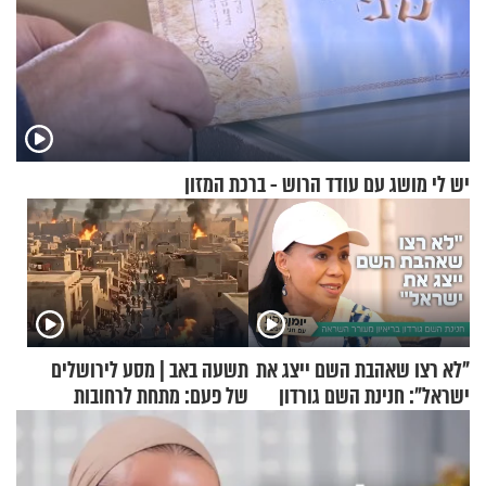
יש לי מושג עם עודד הרוש - ברכת המזון
"לא רצו שאהבת השם ייצג את
תשעה באב | מסע לירושלים
ישראל": חנינת השם גורדון
של פעם: מתחת לרחובות
בריאיון מעורר השראה
ירושלים