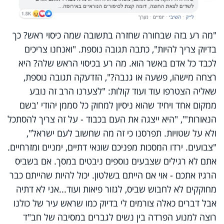
"מה רע בזה שבחורה שחזרה בתשובה שמה כיסוי ראש? כך
בדיוק צריך להיות", כתבה תגובה נוספת. "ואנחנו צריכים
לכבד כל אדם באשר הוא. מה רע בכיסוי הראש שלה? היא
רצחה מישהו, פשעה או גנבה?", הזדעקה תגובה נוספת,
שאליה הצטרפו עוד ועוד קולות: "לצערנו הרב זה נובע
ממקום אחד ויחיד שהוא ניסיון למחוק כל סממן יהודי 'בשם
הנאורות'", "היא ייצגה את העם בכבוד - על זה צריך להסתכל
ולא על שטויות. תפרסנו כי זה מה שחשוב לעם ישראל",
"צבועים. ירדו המסכות מפניכם שונאי דתיים, ימניים ומזרחיים.
אתם לא רגילים שצבעים נוספים ניבטים במסך. אם בשביס
הרגיז אתכם - אוי אם הייתם בשלטון. יכול להיות שהייתם כבר
מחוקקים לא לחבוש שביס, לגזור פיאות ועוד...אני לא דתיה
אבל דברים כאלה צורמים לי בדיוק כמו שראש עיר של כולנו
רוצה למנוע הפרדה בין נשים לגברים במסיבה של חב"ד