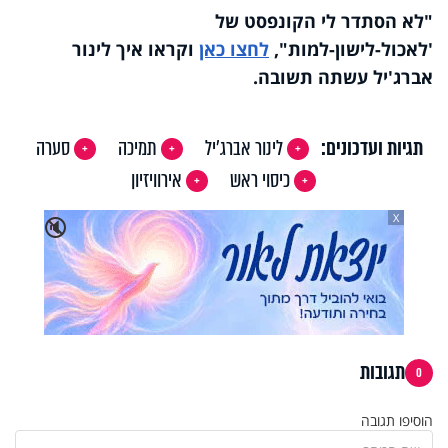
"לא הסתדר לי הקונפסט של
'לאכול-לישון-למות",
לחצו כאן
וקראו איך לינור
אברג'יל עשתה תשובה.
תגיות ועדכונים:
לינור אברג'יל
תמיכה
סערה
כיסוי ראש
אירוויזיון
X
🔇
תגובות
0
הוסיפו תגובה