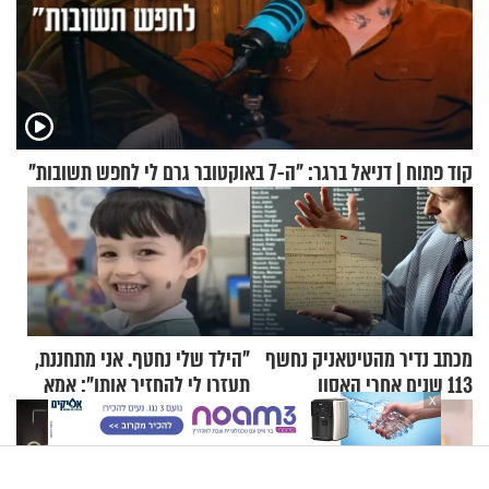
קוד פתוח | דניאל ברגר: "ה-7 באוקטובר גרם לי לחפש תשובות"
מכתב נדיר מהטיטאניק נחשף
"הילד שלי נחטף. אני מתחננת,
113 שנים אחרי האסון
תעזרו לי להחזיר אותו": אמא
X
של יובל בן ה-4 בריאיון דומע