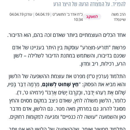
להפריד. על המצודה הרעה של היצר הרע
הרב משה
כ"ח אדר ב' התשע"ט
|
04.04.19
|
עודכן
04.04.19
למעקב
שיינפלד
10:34
אחד הכלים העוצמתיים ביותר שאדם זכה בהם, הוא הדיבור.
פרשות "תזריע-מצורע" עוסקות בין היתר בעניינו של אדם
שפגם בדיבורו, והשתמש במתנת הדיבור לשלילה – לשון
הרע, רכילות, ריב ומדון.
התלמוד (ערכין ט"ז) מפרט את עוצמת ההשפעה של הלשון
והוא מביא את הפסוק: "
חֵץ שָׁחוּט לְשׁוֹנָם
, מִרְמָה דִבֵּר בְּפִיו,
שָׁלוֹם אֶת רֵעֵהוּ יְדַבֵּר, וּבְקִרְבּוֹ יָשִׂים אָרְבּוֹ" (ירמיהו ט', ז').
כלומר, הלשון משולה לחץ, שאדם ניצב במקום מסוים והחץ
מסוגל להרוג גם במרחק מאה מטר. גם הלשון, אדם מדבר
כאן והשמועה "עושה לה כנפיים" ומגיעה למקומות רחוקים.
התלמוד ממשיך ואומר, שההשפעה של הלשון היא אף יותר