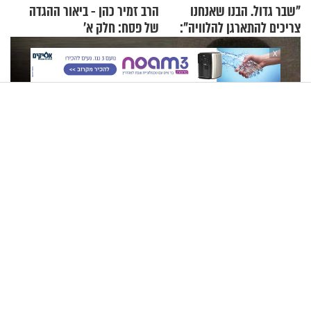
"שבר גדול. הבנו שאנחנו
הרב זמיר כהן - ביאור ההגדה
צריכים להתארגן להלוויה":
של פסח: חלק א’
זוגיות במבחן, הפעם עם מרים
X
וגד דנינו
הרב זמיר כהן - מקור סמכותם של חכמי ישראל