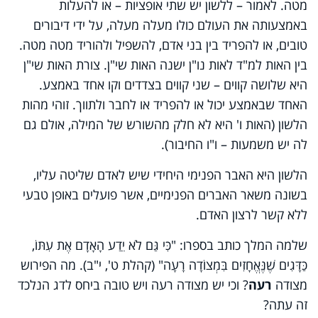
מטה. לאמור – ללשון יש שתי אופציות – או להעלות
באמצעותה את העולם כולו מעלה מעלה, על ידי דיבורים
טובים, או להפריד בין בני אדם, להשפיל ולהוריד מטה מטה.
בין האות למ"ד לאות נו"ן ישנה האות שי"ן. צורת האות שי"ן
היא שלושה קווים – שני קווים בצדדים וקו אחד באמצע.
האחד שבאמצע יכול או להפריד או לחבר ולתווך. זוהי מהות
הלשון (האות ו' היא לא חלק מהשורש של המילה, אולם גם
לה יש משמעות – ו"ו החיבור).
הלשון היא האבר הפנימי היחידי שיש לאדם שליטה עליו,
בשונה משאר האברים הפנימיים, אשר פועלים באופן טבעי
ללא קשר לרצון האדם.
שלמה המלך כותב בספרו: "כִּי גַּם לֹא יֵדַע הָאָדָם אֶת עִתּוֹ,
כַּדָּגִים שֶׁנֶּאֱחָזִים בִּמְצוֹדָה רָעָה" (קהלת ט', י"ב). מה הפירוש
מצודה
רעה
? וכי יש מצודה רעה ויש טובה ביחס לדג הנלכד
זה עתה?