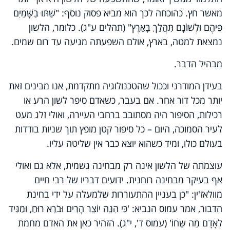
מאשר חץ. כהוכחה לכך הוא מביא פסוק נוסף: "שַׁתּוּ בַשָּׁמַיִם
פִּיהֶם וּלְשׁוֹנָם תִּהֲלַךְ בָּאָרֶץ" (תהלים ע"ג). כלומר, הלשון
נמצאת למטה, בארץ, אולם השפעתה מגיעה עד רום שמים.
מבהיל הדבר.
בעידן המודרני וככול שהטכנולוגיה מתקדמת, אנו מבינים זאת
יותר מכל דור אחר. אם בעבר, כשאדם סיפר לשון הרע או
רכילות, הסיפור היה מסתובב ברחבי העיירה, ואולי זלג מעט
לעיר הסמוכה, היום – כל סיפור קטן מופץ תוך שניות בודדות
בעולם כולו, ומיד כשהוא יוצא כבר אין שליטה עליו.
עוצמתה של הלשון אינה רק מבחינה גשמית, אלא גם ואולי
אף בעיקר מבחינה רוחנית. ידועים דבריו של רבי חיים
מוולאז'ין: "כן בעניין ההתעוררות שלמעלה על ידי בחינת
הדבור, אמר עמוס הנביא: 'כִּי הִנֵּה יוֹצֵר הָרִים וּבֹרֵא רוּחַ, וּמַגִּיד
לְאָדָם מַה שֵּׂחוֹ' (עמוס ד', י"ג). הזהיר כאן את האדם מחמת