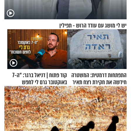
יש לי מושג עם עודד הרוש - תפילין
התפתחות דרמטית: המשטרה
קוד פתוח | דניאל ברגר: "ה-7
חידשה את חקירת רצח תאיר
באוקטובר גרם לי לחפש
ראדה
תשובות"