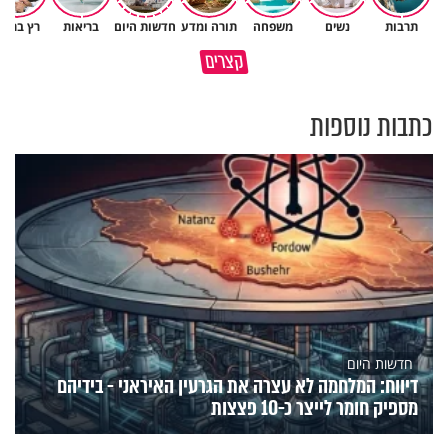
תרבות
נשים
משפחה
תורה ומדע
חדשות היום
בריאות
רץ ברשת
תעצרו לפני שאתם מוציאים דיבה
קצרים
על ציבור שלם
מתכון ל׳שבת שלום׳
כתבות נוספות
חדשות היום
דיווח: המלחמה לא עצרה את הגרעין האיראני - בידיהם
מספיק חומר לייצר כ-10 פצצות