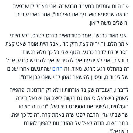
פה היום עומדים במעמד מרגש זה. אני מאחל לו שבפעם
הבאה שניפגש הוא יניף את הצלחת", אמר ראש עיריית
ירושלים משה ליאון.
"אני מאוד נרגש", אמר סטודמאייר בדרכו לטקס. "לא הייתי
אומר הלם, זה יהיה קצת חזק מדי. אבל היית אומר שאני קצת
חסר יכולת לדבר כרגע. הגוף שלי כל כך מלא רגשות
בוודאות. אני לא יודעת איך להגיב או איך להרגיש כרגע, אבל
זה בהחלט רגע מרגש מאוד. זה
חלום
שהתגשם אחרי שנים
של לימודים, וניסיון להישאר נאמן למי שאני כבן אדם".
לדבריו, העובדה שקיבל אזרחות זו לא רק הזדמנות יפהפייה
לשחק בישראל, כי אם גם תקווה לייצג את ישראל בזירה
העולמית, ולשפר את הספורט בישראל. "זה היה משהו
שחשבתי עליו הרבה לפני שזה באמת קרה. זה כל כך יפה,
ברוך השם. תודה לא-ל על ההזדמנות להפוך לאזרח
בישראל".