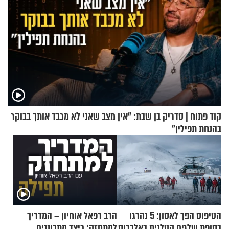
קוד פתוח | סדריק בן שבת: "אין מצב שאני לא מכבד אותך בבוקר
בהנחת תפילין"
הטיפוס הפך לאסון: 5 נהרגו
הרב רפאל אוחיון – המדריך
בסופת שלגים קטלנית באלברוס
למתחזק: כיצד מתכוננים