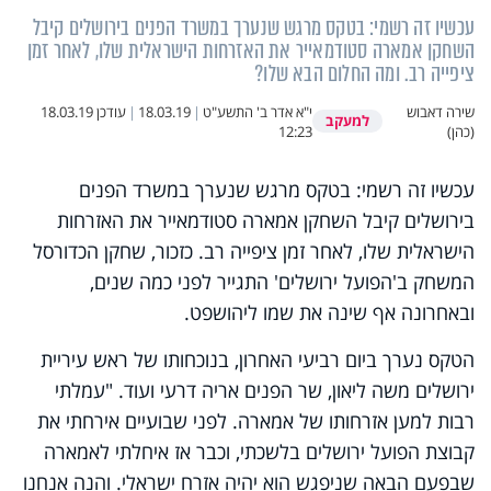
עכשיו זה רשמי: בטקס מרגש שנערך במשרד הפנים בירושלים קיבל
השחקן אמארה סטודמאייר את האזרחות הישראלית שלו, לאחר זמן
ציפייה רב. ומה החלום הבא שלו?
שירה דאבוש
י"א אדר ב' התשע"ט
|
18.03.19
|
עודכן
18.03.19
למעקב
(כהן)
12:23
עכשיו זה רשמי: בטקס מרגש שנערך במשרד הפנים
בירושלים קיבל השחקן אמארה סטודמאייר את האזרחות
הישראלית שלו, לאחר זמן ציפייה רב. כזכור, שחקן הכדורסל
המשחק ב'הפועל ירושלים' התגייר לפני כמה שנים,
ובאחרונה אף שינה את שמו ליהושפט.
הטקס נערך ביום רביעי האחרון, בנוכחותו של ראש עיריית
ירושלים משה ליאון, שר הפנים אריה דרעי ועוד. "עמלתי
רבות למען אזרחותו של אמארה. לפני שבועיים אירחתי את
קבוצת הפועל ירושלים בלשכתי, וכבר אז איחלתי לאמארה
שבפעם הבאה שניפגש הוא יהיה אזרח ישראלי. והנה אנחנו