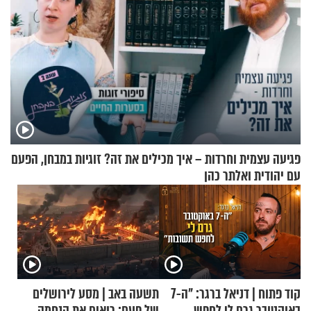
פגיעה עצמית וחרדות – איך מכילים את זה? זוגיות במבחן, הפעם
עם יהודית ואלתר כהן
קוד פתוח | דניאל ברגר: "ה-7
תשעה באב | מסע לירושלים
באוקטובר גרם לי לחפש
של פעם: רואים את הנחמה