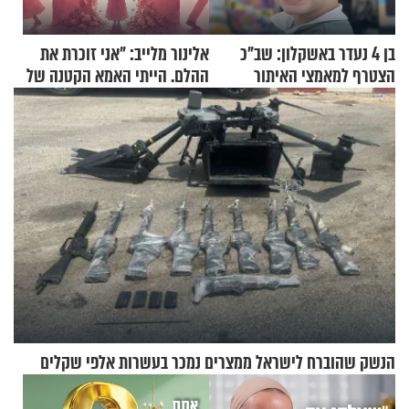
בן 4 נעדר באשקלון: שב"כ
אלינור מלייב: "אני זוכרת את
הצטרף למאמצי האיתור
ההלם. הייתי האמא הקטנה של
הבית"
הנשק שהוברח לישראל ממצרים נמכר בעשרות אלפי שקלים