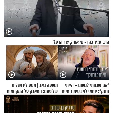
הרב זמיר כהן - מי אתה, יצר הרע?
"אם שכחתי לנשום – הייתי
תשעה באב | מסע לירושלים
נחנק": יוחאי לוי בסיפור חיים
של פעם: המאבק על המקוואות
מעורר השראה