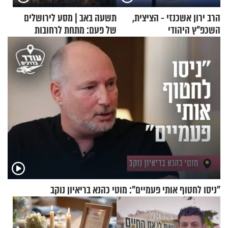
הרב ירון אשכנזי - הציצית,
תשעה באב | מסע לירושלים
השכפ"ץ היהודי
של פעם: מתחת לרחובות
ירושלים
"ניסו לחטוף אותי פעמיים": מוטי כהנא בריאיון נוקב