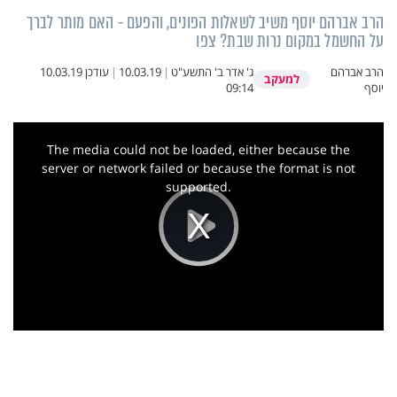
הרב אברהם יוסף משיב לשאלות הפונים, והפעם - האם מותר לברך
על החשמל במקום נרות שבת? צפו
הרב אברהם
ג' אדר ב' התשע"ט
|
10.03.19
|
עודכן
10.03.19
למעקב
יוסף
09:14
This
is
a
The media could not be loaded, either because the
modal
window.
server or network failed or because the format is not
supported.
Play
Video