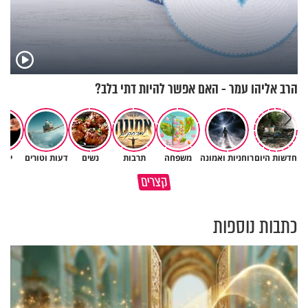
הרב אליהו עמר - האם אפשר להיות דתי בלב?
חדשות היום
רוחניות ואמונה
משפחה
תרבות
נשים
דעות וטורים
יהד
קצרים
מזמןר לכבוד יום השבת
קודם כל תרצה שלכולם יהיה טוב
כתבות נוספות