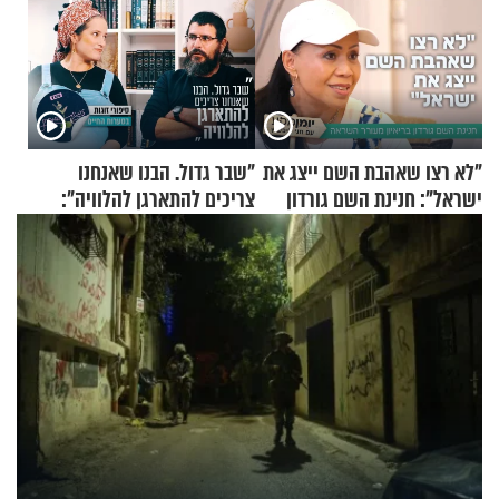
"לא רצו שאהבת השם ייצג את
"שבר גדול. הבנו שאנחנו
ישראל": חנינת השם גורדון
צריכים להתארגן להלוויה":
בריאיון מעורר השראה
זוגיות במבחן, הפעם עם מרים
וגד דנינו