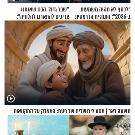
"לכסף לא תהיה משמעות
"שבר גדול. הבנו שאנחנו
ב-2036": התחזית הדרמטית
צריכים להתארגן להלוויה":
של אילון מאסק על עתיד
זוגיות במבחן, הפעם עם מרים
הכלכלה
וגד דנינו
תשעה באב | מסע לירושלים של פעם: המאבק על המקוואות