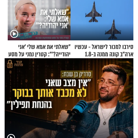
סירבו למכור לישראל - עכשיו
"שאלתי את אמא שלי 'אני
ארה"ב קונה ממנה ב-1.8
יהודייה?'": קטרין נמני על מסע
מיליארד דולר
ההתחזקות המרגש