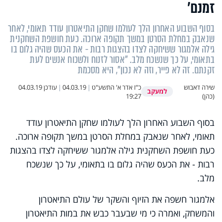
זמנם’
בסוף השבוע האחרון הלך לעולמו שחקן התיאטרון עודד תאומי, לאחר
שנאבק במחלת הסרטן במשך תקופה ארוכה. כעת חושפת השחקנית
גילה אלמגור ששיחקה לצדו בהצגות רבות - את הכעס שהיה גלום בו
בתאומי, על כך שנשכח מלב. "אסור לזנוח ולשכוח אנשים לעת
זקנתם. זה לא פייר, וזה לא נכון", היא מסכמת
שירה דאבוש
כ"ז אדר א' התשע"ט
|
04.03.19
|
עודכן
04.03.19
למעקב
(כהן)
19:27
בסוף השבוע האחרון הלך לעולמו שחקן התיאטרון עודד
תאומי, לאחר שנאבק במחלת הסרטן במשך תקופה ארוכה.
כעת חושפת השחקנית גילה אלמגור ששיחקה לצדו בהצגות
רבות - את הכעס שהיה גלום בו בתאומי, על כך שנשכח
מלב.
אלמגור חשפה את הזיוף והשקר של עולם התיאטרון
והמשחק, ואמרה כי מי שבעבר כבש את במות התיאטרון