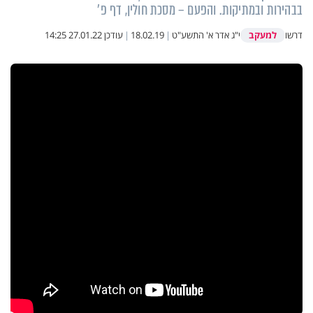
בבהירות ובמתיקות. והפעם – מסכת חולין, דף פ'
למעקב
דרשו
י"ג אדר א' התשע"ט
|
18.02.19
|
עודכן
27.01.22 14:25