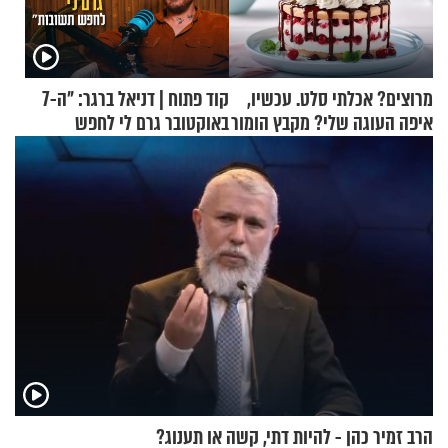
מרוצים? אכלתי סלט. עכשיו,
קוד פתוח | דניאל ברגר: "ה-7
איפה העוגה שלי? מקבץ הומור
באוקטובר גרם לי לחפש
כייפי מספר 1
תשובות"
הרב זמיר כהן - להיות דתי, קשה או תענוג?