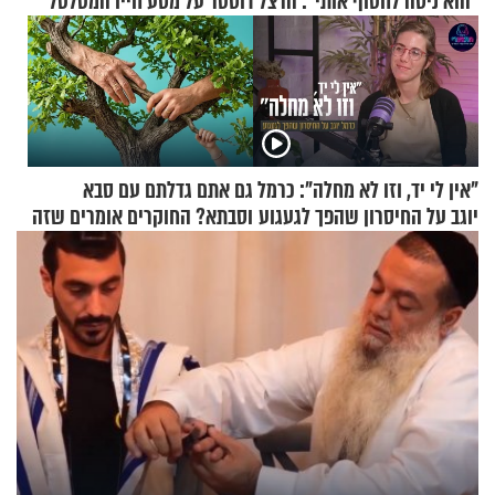
"הוא ניסה לחטוף אותי": הרצל דוסטר על מסע חייו המטלטל
"אין לי יד, וזו לא מחלה": כרמל
גם אתם גדלתם עם סבא
יוגב על החיסרון שהפך לגעגוע
וסבתא? החוקרים אומרים שזה
מתכון מנצח