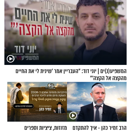
המשפיע(נ)ים | יוני דוד: "העבריין אמר 'שינית לי את החיים
מהקצה אל הקצה'"
הרב זמיר כהן - איך להתקדם
מזוזות, ציציות וספרים