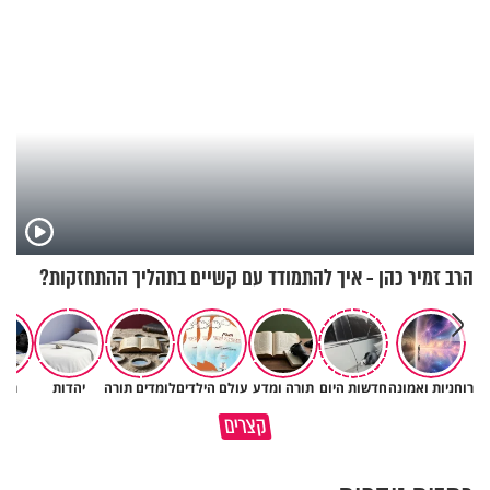
הרב זמיר כהן - איך להתמודד עם קשיים בתהליך ההתחזקות?
רוחניות ואמונה
חדשות היום
תורה ומדע
עולם הילדים
לומדים תורה
יהדות
תרב
קצרים
מזמןר לכבוד יום השבת
קודם כל תרצה שלכולם יהיה טוב