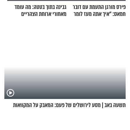
פירס מורגן התעמת עם דובר
גבינה בתוך בטטה: מה עומד
חמאס: "איך אתה מעז לומר
מאחורי ארוחת הצהריים
שלא ביצעתם פשעי מלחמה?!"
שכבשה את הרשת?
תשעה באב | מסע לירושלים של פעם: המאבק על המקוואות