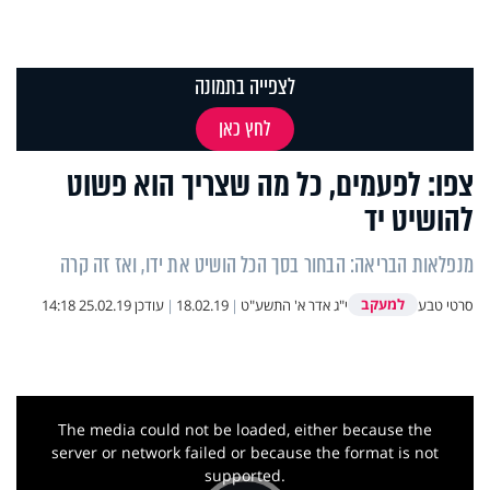
לצפייה בתמונה
לחץ כאן
צפו: לפעמים, כל מה שצריך הוא פשוט
להושיט יד
מנפלאות הבריאה: הבחור בסך הכל הושיט את ידו, ואז זה קרה
למעקב
סרטי טבע
י"ג אדר א' התשע"ט
|
18.02.19
|
עודכן
25.02.19 14:18
This
is
a
The media could not be loaded, either because the
modal
window.
server or network failed or because the format is not
supported.