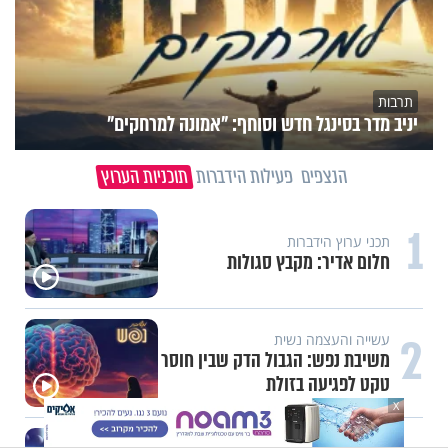
תרבות
יניב מדר בסינגל חדש וסוחף: "אמונה למרחקים"
הנצפים
פעילות הידברות
תוכניות הערוץ
1
תכני ערוץ הידברות
חלום אדיר: מקבץ סגולות
2
עשייה והעצמה נשית
משיבת נפש: הגבול הדק שבין חוסר
טקט לפגיעה בזולת
X