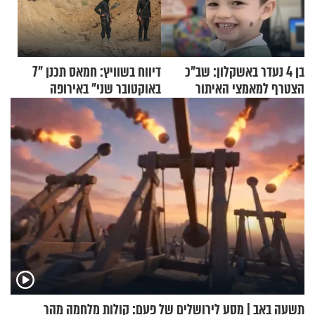
בן 4 נעדר באשקלון: שב"כ
דיווח בשוויץ: חמאס תכנן "7
הצטרף למאמצי האיתור
באוקטובר שני" באירופה
תשעה באב | מסע לירושלים של פעם: קולות מלחמה מהר