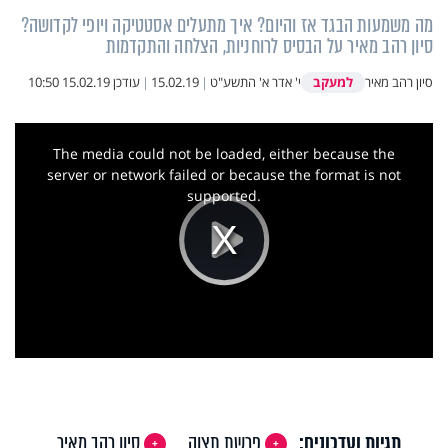
מה משמעות הבגד אז והיום? איך מתעלים אסטטיקה ויופי לקדושה?
סיון רהב מאיר על הבסיס לרוחניות, הצלחה והתקדמות
למעקב
סיון רהב מאיר
י' אדר א' התשע"ט
|
15.02.19
|
עודכן
15.02.19 10:50
This
is
a
The media could not be loaded, either because the
modal
window.
server or network failed or because the format is not
supported.
Play
Video
תגיות ועדכונים:
פרשת תצוה
סיון רהב מאיר