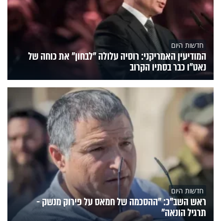
חדשות היום
המודיעין האמריקני: רוסיה עלולה "לבחון" את כוחה של
נאט"ו כבר בסתיו הקרוב
חדשות היום
ראש השב"כ: "ההסכמה של חמאס על פירוק מנשק -
תרגיל הונאה"