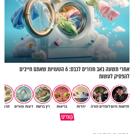
אחרי תשעה באב חוזרים לכבס: 6 הטעויות שאתם חייבים
להפסיק לעשות
חדשות היום
לומדים תורה
יהדות
בריאות
רץ ברשת
דעות וטורים
תרבות
גם ׳הרע׳ זה הרחמים של בורא
קצרים
מדוע האמונה נמשלה למלח?
עולם