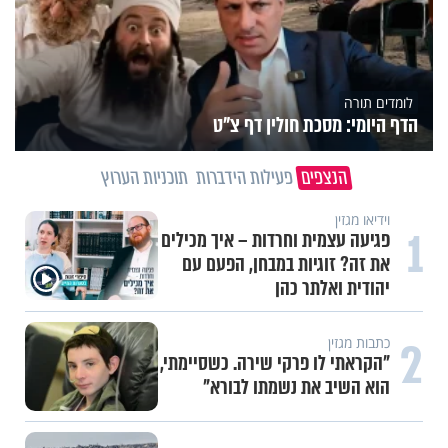
לומדים תורה
הדף היומי: מסכת חולין דף צ"ט
הנצפים
פעילות הידברות
תוכניות הערוץ
וידיאו מגזין
1
פגיעה עצמית וחרדות – איך מכילים
את זה? זוגיות במבחן, הפעם עם
יהודית ואלתר כהן
2
כתבות מגזין
"הקראתי לו פרקי שירה. כשסיימתי,
הוא השיב את נשמתו לבורא"