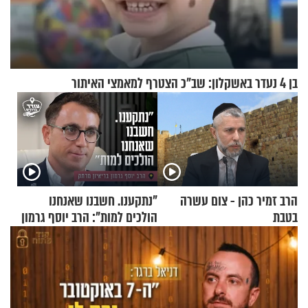
בן 4 נעדר באשקלון: שב"כ הצטרף למאמצי האיתור
הרב זמיר כהן - צום עשרה
"נתקענו. חשבנו שאנחנו
בטבת
הולכים למות": הרב יוסף גרמון
בריאיון מרתק