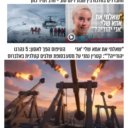
ההבדלים בהלכה בין שבת ליום טוב - הרב זמיר כהן
"שאלתי את אמא שלי 'אני
הטיפוס הפך לאסון: 5 נהרגו
יהודייה?'": קטרין נמני על מסע
בסופת שלגים קטלנית באלברוס
ההתחזקות המרגש