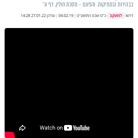
בבהירות ובמתיקות. והפעם – מסכת חולין, דף ע'
למעקב
דרשו
כ"ט שבט התשע"ט
|
04.02.19
|
עודכן
27.01.22 14:28