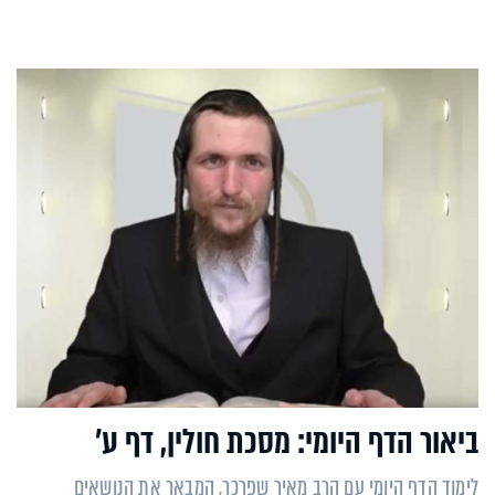
ביאור הדף היומי: מסכת חולין, דף ע’
לימוד הדף היומי עם הרב מאיר שפרכר, המבאר את הנושאים