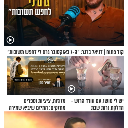
קוד פתוח | דניאל ברגר: "ה-7 באוקטובר גרם לי לחפש תשובות"
יש לי מושג עם עודד הרוש -
מזוזות, ציציות וספרים
הדלקת נרות שבת
מחזקים: המיזם שיביא שמירה
רוחנית לאלפי חיילי צה"ל