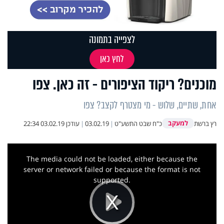
לצפייה בתמונה
לחץ כאן
מוכנים? ריקוד הציפורים - זה כאן. צפו
אחת, שתיים, שלוש - מי מצטרף לקצב? צפו
למעקב
רץ ברשת
כ"ח שבט התשע"ט
|
03.02.19
|
עודכן
03.02.19 22:34
This
is
a
The media could not be loaded, either because the
modal
window.
server or network failed or because the format is not
supported.