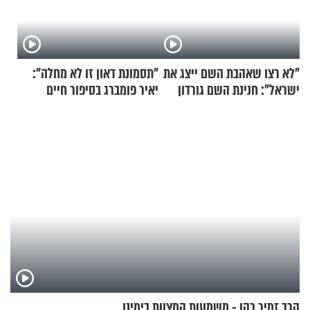
"לא רצו שאהבת השם ייצג את
"תסמונת דאון זו לא מחלה":
ישראל": חנינת השם גורדון
יאיר פומברג בסיפור חיים
בריאיון מעורר השראה
מעורר השראה
הרב זמיר כהן - משמעות המצוות בימינו