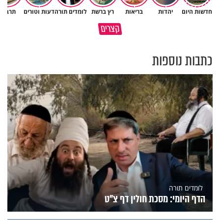
חדשות היום
יהדות
בריאות
רץ ברשת
לומדים תורה
דעות וטורים
תרבות
המתכון לכל הברכות והשפע
קצרים
בעולם
כל מה שנשבר יכול להיבנות מחד
כתבות נוספות
לומדים תורה
הדף היומי: מסכת חולין דף צ"ט