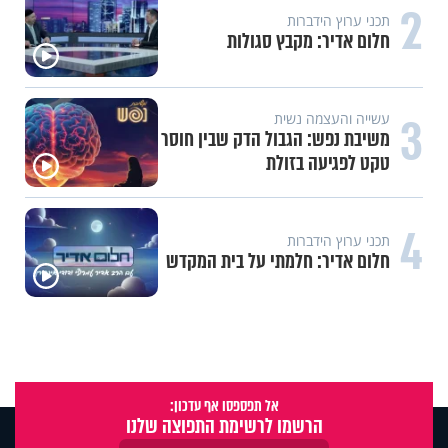
2
תכני ערוץ הידברות
חלום אדיר: מקבץ סגולות
3
עשייה והעצמה נשית
משיבת נפש: הגבול הדק שבין חוסר
טקט לפגיעה בזולת
4
תכני ערוץ הידברות
חלום אדיר: חלמתי על בית המקדש
אל תפספסו אף עדכון:
הרשמו לרשימת התפוצה שלנו