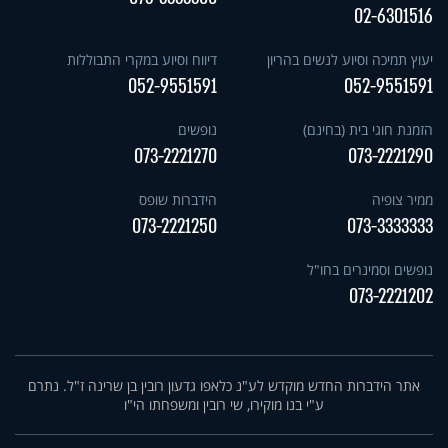
02-6301516
יעוץ תמיכה וסיוע לנשים בהריון
דיווח וסיוע במקרי התבוללות
052-9551591
052-9551591
הזמנת חוגי בית (בחינם)
נופשים
073-2221270
073-2221290
ממיר צופיה
הידברות שופס
073-2221250
073-3333333
נופשים וסמינרים בחו"ל
073-2221202
אתר הידברות החדש מוקדש לע"נ כלאפו גדעון רובין בן שרינה ז"ל. נתרם
ע"י בנו מוקירו, שי רובין ומשפחתו הי"ו