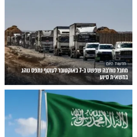
חדשות היום
מחבל נוח'בה שפשט ב-7 באוקטובר לעוטף נתפס נוהג
במשאית סיוע