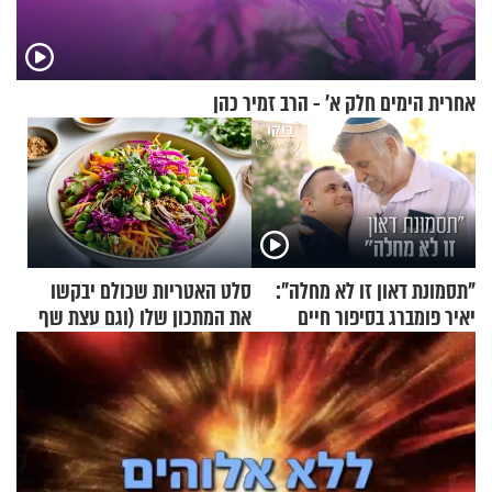
אחרית הימים חלק א’ - הרב זמיר כהן
"תסמונת דאון זו לא מחלה":
סלט האטריות שכולם יבקשו
יאיר פומברג בסיפור חיים
את המתכון שלו (וגם עצת שף
מעורר השראה
להגשת הרוטב)