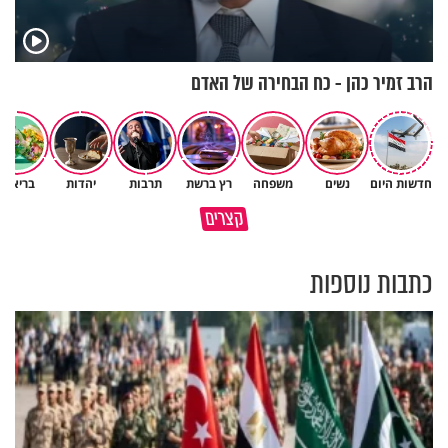
הרב זמיר כהן - כח הבחירה של האדם
חדשות היום
נשים
משפחה
רץ ברשת
תרבות
יהדות
בריאות
סגולה בבוקר להסרת חששות
קצרים
מי כתב אותך?
ופחדים מהבן איש חי
כתבות נוספות