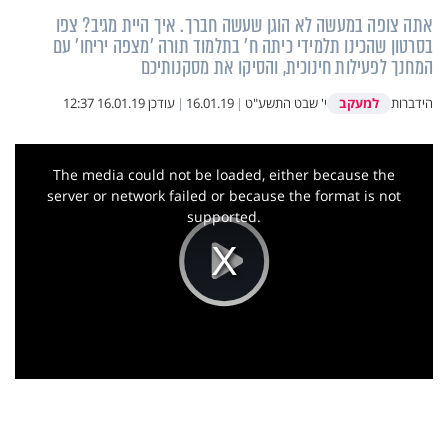
אתה צופה במעשה לא הוגן שעשה חברך. איך היית מגיב? צפו
בסרטון שהכינו תלמידי כיתה ח' בתלמוד תורה 'מצפה יריחו' עם
המחנך לפעילות חינוכית, והסיקו את מסקנותיכם
למעקב
הידברות
י' שבט התשע"ט
|
16.01.19
|
עודכן
16.01.19 12:37
This
is
a
The media could not be loaded, either because the
modal
window.
server or network failed or because the format is not
supported.
Play
Video