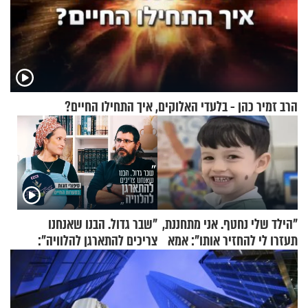
הרב זמיר כהן - בלעדי האלוקים, איך התחילו החיים?
"הילד שלי נחטף. אני מתחננת,
"שבר גדול. הבנו שאנחנו
תעזרו לי להחזיר אותו": אמא
צריכים להתארגן להלוויה":
של יובל בן ה-4 בריאיון דומע
זוגיות במבחן, הפעם עם מרים
וגד דנינו