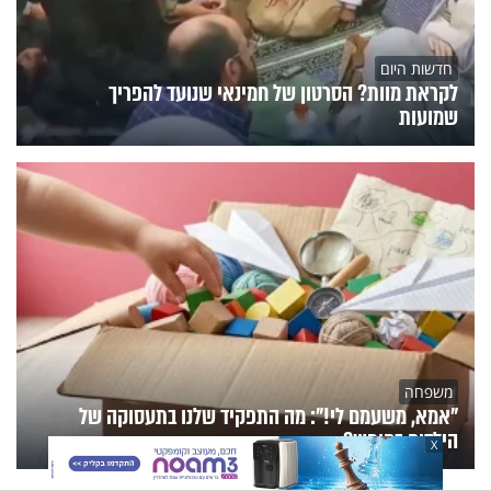
חדשות היום
לקראת מוות? הסרטון של חמינאי שנועד להפריך
שמועות
משפחה
"אמא, משעמם לי!": מה התפקיד שלנו בתעסוקה של
הילדים בחופש?
X