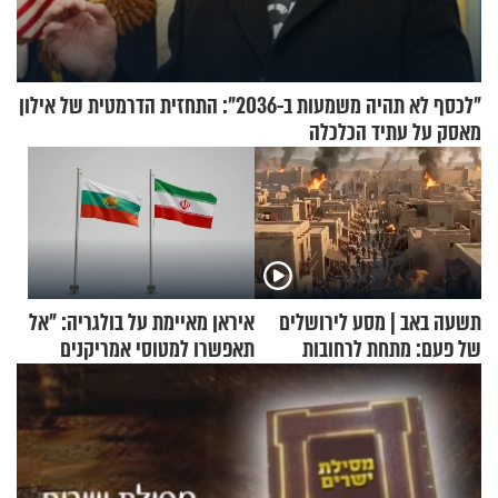
"לכסף לא תהיה משמעות ב-2036": התחזית הדרמטית של אילון
מאסק על עתיד הכלכלה
תשעה באב | מסע לירושלים
איראן מאיימת על בולגריה: "אל
של פעם: מתחת לרחובות
תאפשרו למטוסי אמריקנים
ירושלים
להמריא מהשטח שלכם"