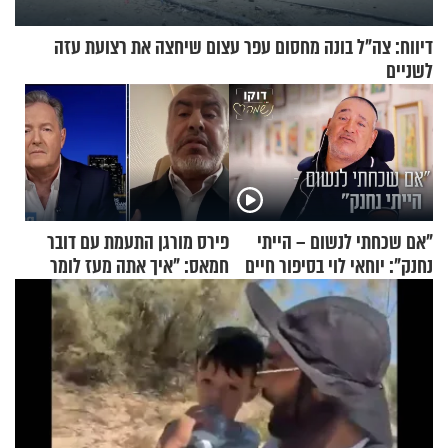
דיווח: צה"ל בונה מחסום עפר עצום שיחצה את רצועת עזה
לשניים
"אם שכחתי לנשום – הייתי
פירס מורגן התעמת עם דובר
נחנק": יוחאי לוי בסיפור חיים
חמאס: "איך אתה מעז לומר
מעורר השראה
שלא ביצעתם פשעי מלחמה?!"