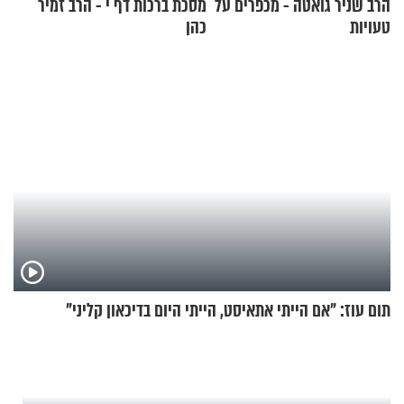
הרב שניר גואטה - מכפרים על
מסכת ברכות דף י - הרב זמיר
טעויות
כהן
תום עוז: "אם הייתי אתאיסט, הייתי היום בדיכאון קליני"