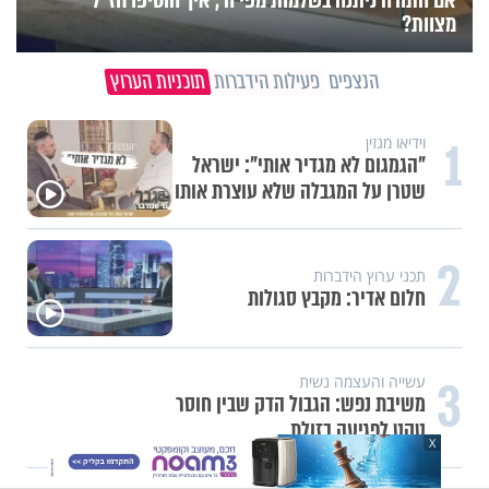
מצוות?
הנצפים
פעילות הידברות
תוכניות הערוץ
1
וידיאו מגזין
"הגמגום לא מגדיר אותי": ישראל
שטרן על המגבלה שלא עוצרת אותו
2
תכני ערוץ הידברות
חלום אדיר: מקבץ סגולות
3
עשייה והעצמה נשית
משיבת נפש: הגבול הדק שבין חוסר
טקט לפגיעה בזולת
X