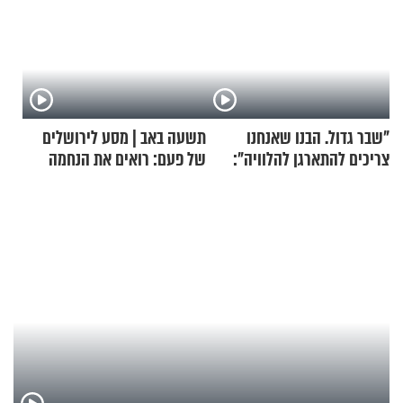
"שבר גדול. הבנו שאנחנו
תשעה באב | מסע לירושלים
צריכים להתארגן להלוויה":
של פעם: רואים את הנחמה
זוגיות במבחן, הפעם עם מרים
וגד דנינו