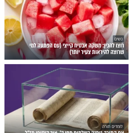
נשים
רוצו להכין: משקה אבטיח קייצי (עם הפתעה למי
שרוצה להיראות צעיר יותר)
לומדים תורה
אם התורה ניתנה בשלמות מפי ה', איך הוסיפו חז"ל