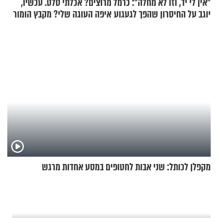
"אין לי יד, וזו לא מחלה": כרמל
מרוצים? אכלתי סלט. עכשיו,
יוגב על החיסרון שהפך לגעגוע
איפה העוגה שלי? מקבץ הומור
כייפי מספר 1
מקפלן לכותל: שני אבות לחטופים במסע אחדות מרגש