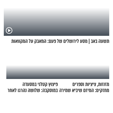
תשעה באב | מסע לירושלים של פעם: המאבק על המקוואות
מזוזות, ציציות וספרים
פיצוץ קטלני במסעדה
מחזקים: המיזם שיביא שמירה
במוסקבה: שלושה נהרגו לאחר
רוחנית לאלפי חיילי צה"ל
שמטען שנשאה אישה התפוצץ