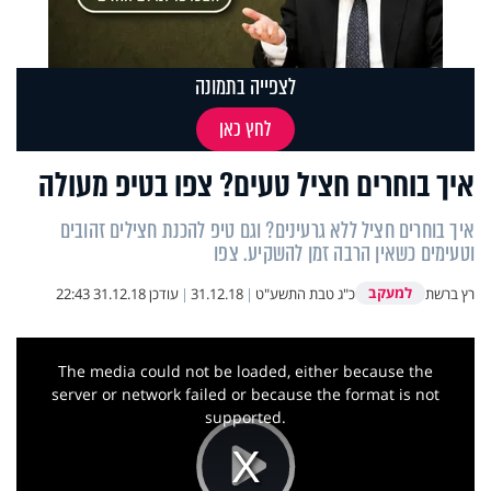
לצפייה בתמונה
לחץ כאן
איך בוחרים חציל טעים? צפו בטיפ מעולה
איך בוחרים חציל ללא גרעינים? וגם טיפ להכנת חצילים זהובים
וטעימים כשאין הרבה זמן להשקיע. צפו
למעקב
רץ ברשת
כ"ג טבת התשע"ט
|
31.12.18
|
עודכן
31.12.18 22:43
This
is
a
The media could not be loaded, either because the
modal
window.
server or network failed or because the format is not
supported.