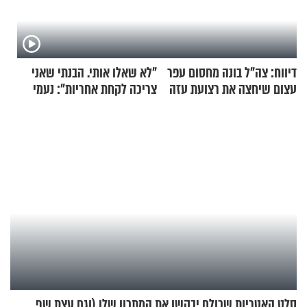
דיווח: צה"ל בונה מחסום עפר
"לא שאלו אותי. הבנתי שאני
עצום שיחצה את רצועת עזה
צריכה לקחת אחריות": נעמי
לשניים
בנט בריאיון אישי
סלט האטריות שכולם יבקשו את המתכון שלו (וגם עצת שף