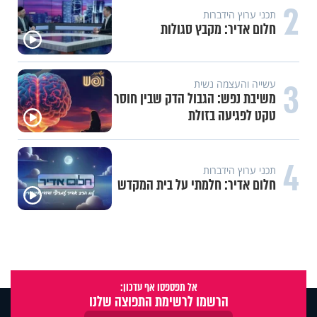
2
תכני ערוץ הידברות
חלום אדיר: מקבץ סגולות
3
עשייה והעצמה נשית
משיבת נפש: הגבול הדק שבין חוסר
טקט לפגיעה בזולת
4
תכני ערוץ הידברות
חלום אדיר: חלמתי על בית המקדש
אל תפספסו אף עדכון:
הרשמו לרשימת התפוצה שלנו