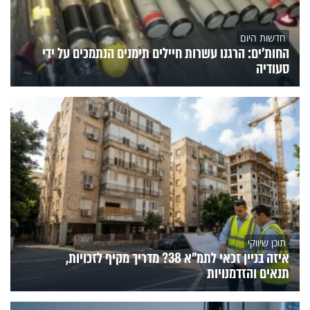
חדשות היום
החות'ים: הרגנו עשרות חיילים תימנים הנתמכים על ידי
סעודיה
תוכן שיווקי
איזה בניין זכאי לתמ"א 38? מדריך מקיף לזכויות,
תנאים והזדמנויות