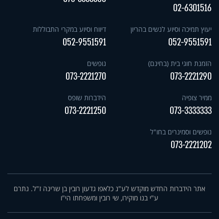
02-6301516
יעוץ תמיכה וסיוע לנשים בהריון
דיווח וסיוע במקרי התבוללות
052-9551591
052-9551591
הזמנת חוגי בית (בחינם)
נופשים
073-2221270
073-2221290
ממיר צופיה
הידברות שופס
073-2221250
073-3333333
נופשים וסמינרים בחו"ל
073-2221202
אתר הידברות החדש מוקדש לע"נ כלאפו גדעון רובין בן שרינה ז"ל. נתרם
ע"י בנו מוקירו, שי רובין ומשפחתו הי"ו