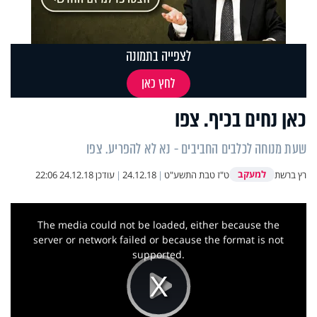
לצפייה בתמונה
לחץ כאן
כאן נחים בכיף. צפו
שעת מנוחה לכלבים החביבים - נא לא להפריע. צפו
למעקב
רץ ברשת
ט"ז טבת התשע"ט
|
24.12.18
|
עודכן
24.12.18 22:06
This
is
a
The media could not be loaded, either because the
modal
window.
server or network failed or because the format is not
supported.