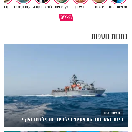
חדשות היום
יהדות
בריאות
רץ ברשת
לומדים תורה
דעות וטורים
תרבות
מה עושים כשהחרדה שלי הולידה
איך אני אמור לעשות שבת עם
קצרים
עוד חרדה מהחרדה?
עצמי?
כתבות נוספות
חדשות היום
חיזוק המוכנות המבצעית: חיל הים בתרגיל רחב היקף