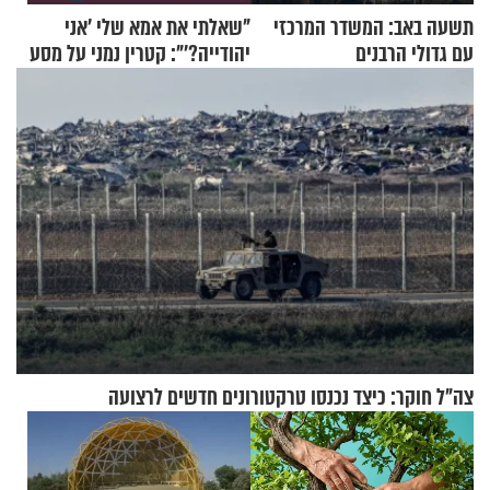
תשעה באב: המשדר המרכזי
"שאלתי את אמא שלי 'אני
עם גדולי הרבנים
יהודייה?'": קטרין נמני על מסע
ההתחזקות המרגש
צה"ל חוקר: כיצד נכנסו טרקטורונים חדשים לרצועה