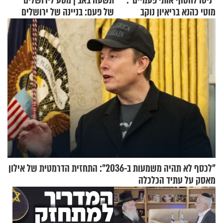
"ניסו לחטוף אותי פעמיים":
תשעה באב | מסע לירושלים
מוטי כהנא בריאיון נוקב
של פעם: בניינה של ירושלים
"לכסף לא תהיה משמעות ב-2036": התחזית הדרמטית של אילון
מאסק על עתיד הכלכלה