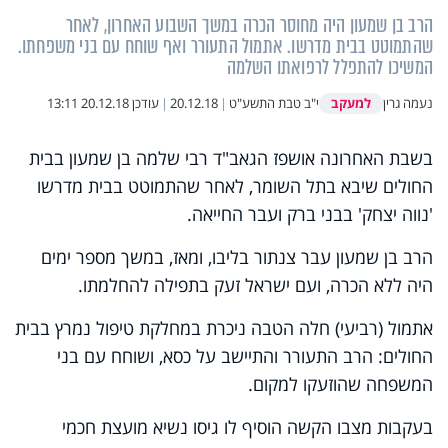
הרב בן שמעון היה מחוסר הכרה במשך השבוע האחרון, לאחר
שהתמוטט בבית מדרשו. אתמול התעורר ואף שוחח עם בני משפחתו.
המשיכו להתפלל לרפואתו השלמה
למעקב
נעמה גרין
י"ב טבת התשע"ט
|
20.12.18
|
עודכן
20.12.18 13:11
בשבת האחרונה אושפז הגאב"ד רבי שלמה בן שמעון בבית
החולים שיבא בתל השומר, לאחר שהתמוטט בבית מדרשו
'נווה יצחק' בבני ברק ועבר החייאה.
הרב בן שמעון עבר צנתור בליבו, ומאז, במשך מספר ימים
היה ללא הכרה, ועם ישראל זעק בתפילה להחלמתו.
אתמול (רביעי) חלה הטבה ניכרת במחלקת טיפול נמרץ בבית
החולים: הרב התעורר והתיישב על כסא, ושוחח עם בני
המשפחה שהוזעקו למקום.
בעקבות מצבו הקשה הוסיף לו גיסו נשיא מועצת חכמי