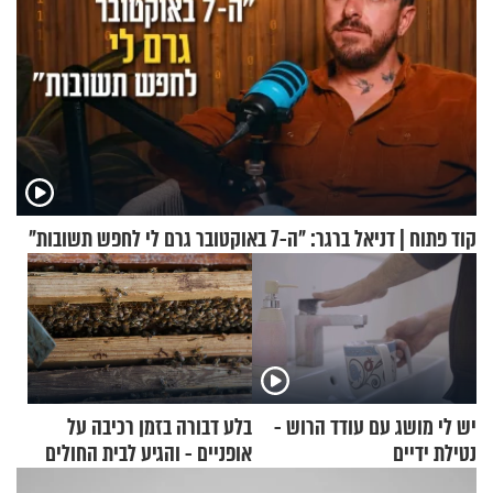
קוד פתוח | דניאל ברגר: "ה-7 באוקטובר גרם לי לחפש תשובות"
יש לי מושג עם עודד הרוש -
בלע דבורה בזמן רכיבה על
נטילת ידיים
אופניים - והגיע לבית החולים
במצב מסכן חיים