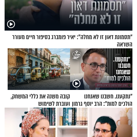
"תסמונת דאון זו לא מחלה": יאיר פומברג בסיפור חיים מעורר
השראה
"נתקענו. חשבנו שאנחנו
קובה משנה את כללי המשחק,
הולכים למות": הרב יוסף גרמון
ועוברת לשימוש
בריאיון מרתק
בתלת־אופנועים סולאריים