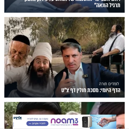
תרגיל הונאה"
לומדים תורה
הדף היומי: מסכת חולין דף צ"ט
X