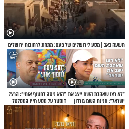
תשעה באב | מסע לירושלים של פעם: מתחת לרחובות ירושלים
"לא רצו שאהבת השם ייצג את
"הוא ניסה לחטוף אותי": הרצל
ישראל": חנינת השם גורדון
דוסטר על מסע חייו המטלטל
בריאיון מעורר השראה