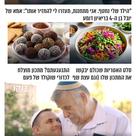
"הילד שלי נחטף. אני מתחננת, תעזרו לי להחזיר אותו": אמא של
יובל בן ה-4 בריאיון דומע
סלט האטריות שכולם יבקשו
התגעגעתם? מתכון מוצלח
את המתכון שלו (וגם עצת שף
לכדורי שוקולד של פעם
להגשת הרוטב)