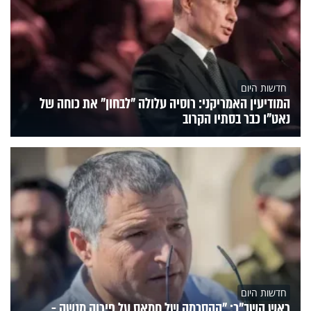
חדשות היום
המודיעין האמריקני: רוסיה עלולה "לבחון" את כוחה של
נאט"ו כבר בסתיו הקרוב
חדשות היום
ראש השב"כ: "ההסכמה של חמאס על פירוק מנשק -