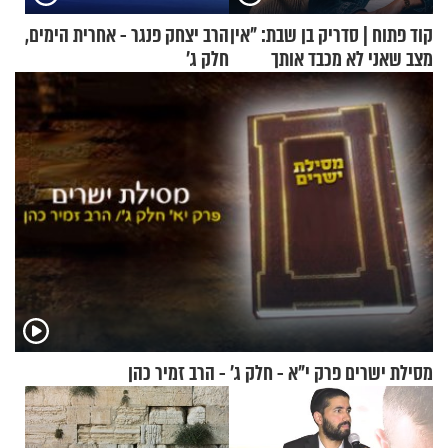
קוד פתוח | סדריק בן שבת: "אין
הרב יצחק פנגר - אחרית הימים,
מצב שאני לא מכבד אותך
חלק ג’
בבוקר בהנחת תפילין"
מסילת ישרים פרק י"א - חלק ג’ - הרב זמיר כהן