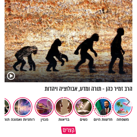
אנשי מילואים
הפעם עם יהודית ואלתר כהן
הרב זמיר כהן - תורה ומדע, אבולוציה ויהדות
משפחה
חדשות היום
נשים
בריאות
מגזין
רוחניות ואמונה
תורה 
גם ׳הרע׳ זה הרחמים של בורא
קצרים
מדוע האמונה נמשלה למלח?
עולם