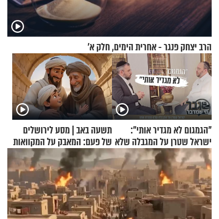
הרב יצחק פנגר - אחרית הימים, חלק א’
"הגמגום לא מגדיר אותי":
תשעה באב | מסע לירושלים
ישראל שטרן על המגבלה שלא
של פעם: המאבק על המקוואות
עוצרת אותו