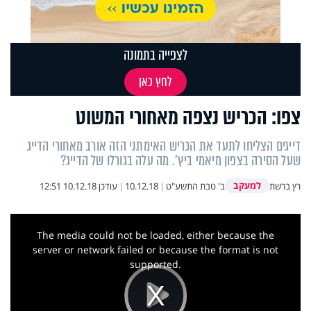
לצפייה בתמונה
לחץ כאן
צפו: הכריש נצפה מאחורי המשוט
דייגים הצליחו לתעד את הכריש האימתני הזה אורב מאחורי הדייג
שעל הסירה בצפון מיאמי ביץ'. מה עלה בגורלו של הדייג?
למעקב
רץ ברשת
ב' טבת התשע"ט
|
10.12.18
|
עודכן
10.12.18 12:51
This
is
a
The media could not be loaded, either because the
modal
window.
server or network failed or because the format is not
supported.