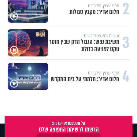
2
תכני ערוץ הידברות
חלום אדיר: מקבץ סגולות
3
עשייה והעצמה נשית
משיבת נפש: הגבול הדק שבין חוסר
טקט לפגיעה בזולת
4
תכני ערוץ הידברות
חלום אדיר: חלמתי על בית המקדש
אל תפספסו אף עדכון:
הרשמו לרשימת התפוצה שלנו