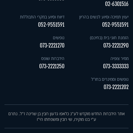
02-6301516
יעוץ תמיכה וסיוע לנשים בהריון
דיווח וסיוע במקרי התבוללות
052-9551591
052-9551591
הזמנת חוגי בית (בחינם)
נופשים
073-2221270
073-2221290
ממיר צופיה
הידברות שופס
073-2221250
073-3333333
נופשים וסמינרים בחו"ל
073-2221202
אתר הידברות החדש מוקדש לע"נ כלאפו גדעון רובין בן שרינה ז"ל. נתרם
ע"י בנו מוקירו, שי רובין ומשפחתו הי"ו