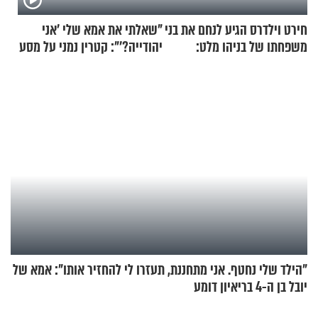
חירט וילדרס הגיע לנחם את בני
"שאלתי את אמא שלי 'אני
משפחתו של בניהו מלט:
יהודייה?'": קטרין נמני על מסע
"מיליונים באירופה תומכים
ההתחזקות המרגש
בכם"
"הילד שלי נחטף. אני מתחננת, תעזרו לי להחזיר אותו": אמא של
יובל בן ה-4 בריאיון דומע