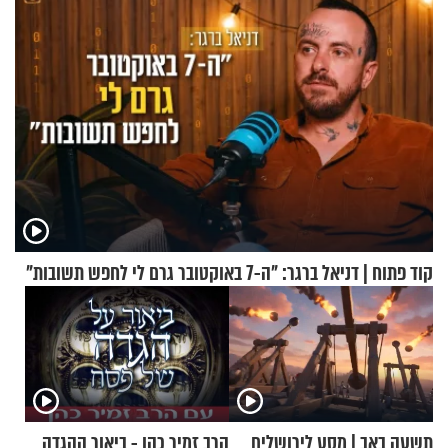
קוד פתוח | דניאל ברגר: "ה-7 באוקטובר גרם לי לחפש תשובות"
תשעה באב | מסע לירושלים
הרב זמיר כהן - ביאור ההגדה