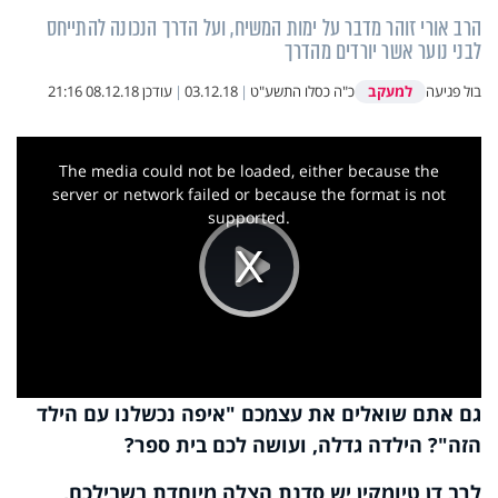
הרב אורי זוהר מדבר על ימות המשיח, ועל הדרך הנכונה להתייחס
לבני נוער אשר יורדים מהדרך
למעקב
בול פגיעה
כ"ה כסלו התשע"ט
|
03.12.18
|
עודכן
08.12.18 21:16
This
is
a
The media could not be loaded, either because the
modal
window.
server or network failed or because the format is not
supported.
Play
Video
גם אתם שואלים את עצמכם "איפה נכשלנו עם הילד
הזה"? הילדה גדלה, ועושה לכם בית ספר?
לרב דן טיומקין יש סדנת הצלה מיוחדת בשבילכם,