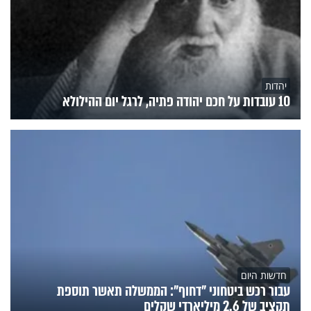
יהדות
10 עובדות על חכם יהודה פתיה, לרגל יום ההילולא
חדשות היום
עבור רכש ביטחוני "דחוף": הממשלה תאשר תוספת
תקציב של 2.6 מיליארדי שקלים