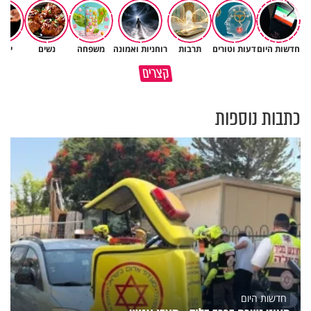
חדשות היום
דעות וטורים
תרבות
רוחניות ואמונה
משפחה
נשים
יהד
משפחת מתן משתפת בהתמודדות
האמונה האמיתית בבורא עולם
קצרים
עם התסמונת של הבת יעלי
היא לדעת לקבל גם לא
כתבות נוספות
חדשות היום