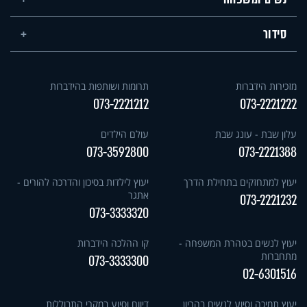
סידור
מזכירות הידברות
תרומות ושותפות בהידברות
073-2221212
073-2221222
עלון שבת - עונג שבת
עולם הילדים
073-3592800
073-2221388
יעוץ למתחזקים בתחילת הדרך
יעוץ לילדות בסיכון והדרכה להורים -
אתגר
073-2221232
073-3333320
יעוץ לנשים בטהרת המשפחה -
קו ההלכה הידברות
מתחברות
073-3333300
02-6301516
יעוץ תמיכה וסיוע לנשים בהריון
דיווח וסיוע במקרי התבוללות