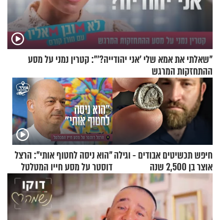
"שאלתי את אמא שלי 'אני יהודייה?'": קטרין נמני על מסע
ההתחזקות המרגש
חיפש תכשיטים אבודים - וגילה
"הוא ניסה לחטוף אותי": הרצל
אוצר בן 2,500 שנה
דוסטר על מסע חייו המטלטל