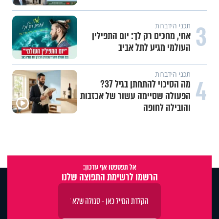
3
תכני הידברות
אחי, מחכים רק לך: יום התפילין
העולמי מגיע לתל אביב
תכני הידברות
4
מה הסיכוי להתחתן בגיל 37?
הפעולה שסיימה עשור של אכזבות
והובילה לחופה
אל תפספסו אף עדכון:
הרשמו לרשימת התפוצה שלנו