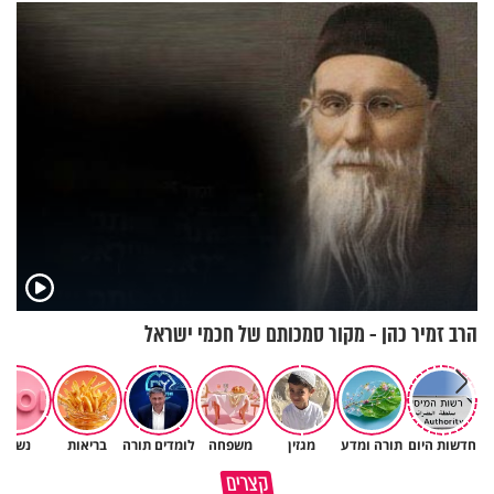
תשפ"ז
הרב זמיר כהן - מקור סמכותם של חכמי ישראל
חדשות היום
תורה ומדע
מגזין
משפחה
לומדים תורה
בריאות
נשים
הבן שלך לא מרגיש כלום, אין לך
סגולה שתעזור לכם למתן את
קצרים
מה לטרוח - הרב ירון יצחקוב
הריבים בבית