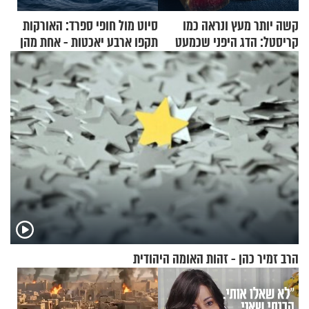
קשה יותר מעץ ונראה כמו
סיוט מול חופי ספרד: האורקות
קריסטל: הדג היפני שכמעט
תקפו ארבע יאכטות - אחת מהן
בלתי אפשרי לחתוך
טבעה
הרב זמיר כהן - זהות האומה היהודית