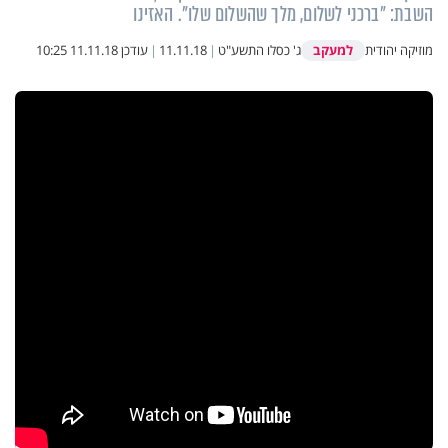
השבת: "ברכני לשלום, מלך שהשלום שלו". האזינו
למעקב
מוזיקה יהודית
ג' כסלו התשע"ט
|
11.11.18
|
עודכן
11.11.18 10:25