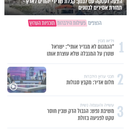
הצעה לעסקה עם לבנון: קבלת שרידי יהודים לארץ -
תמורת אסירים לבנונים
הנצפים
פעילות הידברות
תוכניות הערוץ
1
וידיאו מגזין
"הגמגום לא מגדיר אותי": ישראל
שטרן על המגבלה שלא עוצרת אותו
2
תכני ערוץ הידברות
חלום אדיר: מקבץ סגולות
3
עשייה והעצמה נשית
משיבת נפש: הגבול הדק שבין חוסר
טקט לפגיעה בזולת