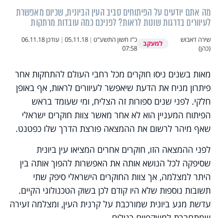
מה אתם יודעים על הפיתוחים סביב העין הביונית, שכיום מאפשרת
לעיוורים בדרגות שונות לראות? לפניכם כמה עובדות מרתקות
שירה דאבוש
כ"ז חשון התשע"ט
|
05.11.18
|
עודכן
06.11.18
למעקב
(כהן)
07:58
מאות בשנים ניסו חוקרים מכל רחבי העולם להתחקות אחר
פיתרון מניח את הדעת שיאפשר לעיוורים לראות, אף באופן
חלקי. לפני שנים ספורות זה הצליח, ומי שעומד בראש
הפיתוח המעניין הוא לא אחר מאשר צוות חוקרים ישראלי
שאף מיהר לרשום את ההמצאה פורצת הדרך שלו כפטנט.
לפני ההמצאה הזו, חוקרים אחרים המציאו עין ביונית
שסיפקה לכל הנושא אותה את האפשרות להפוך אותה בין
היתר למצלמה, אך צוות החוקרים הישראלי סיפק שתי
תשובות נוספות שלא היו קודם לכן בשוק הטכנולוגי הקיים.
עדשת מגע ביונית שמורכבת על קרנית העין, ומצלמה זעירה
שמתחברת למשקפיים רגילים.