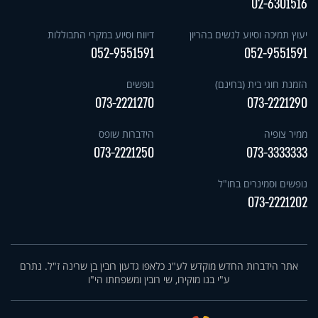
02-6301516
יעוץ תמיכה וסיוע לנשים בהריון
דיווח וסיוע במקרי התבוללות
052-9551591
052-9551591
הזמנת חוגי בית (בחינם)
נופשים
073-2221270
073-2221290
ממיר צופיה
הידברות שופס
073-2221250
073-3333333
נופשים וסמינרים בחו"ל
073-2221202
אתר הידברות החדש מוקדש לע"נ כלאפו גדעון רובין בן שרינה ז"ל. נתרם
ע"י בנו מוקירו, שי רובין ומשפחתו הי"ו