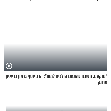
זוגיות במבחן, הפעם עם מרים
וגד דנינו
"נתקענו. חשבנו שאנחנו הולכים למות": הרב יוסף גרמון בריאיון
מרתק