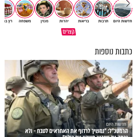
חדשות היום
תרבות
בריאות
יהדות
מגזין
משפחה
רץ ברשת
הגעתי לגיל 108 בזכות הכיבוד
קצרים
הורים שלי
אשתך לא במקום האחרון
כתבות נוספות
חדשות היום
הרמטכ"ל: "נמשיך לרדוף את האחראים לטבח - ולא