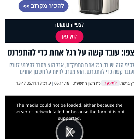
לצפייה בתמונה
לחץ כאן
צפו: עובד קשה על רגל אחת כדי להתפרנס
לסיני הזה יש רק רגל אחת מתפקדת, אבל הוא מסרב להיכנע לגורלו
ועובד קשה כדי להתפרנס. הוא מסרב לחיות על חשבון אחרים
למעקב
רץ ברשת
כ"ז חשון התשע"ט
|
05.11.18
|
עודכן
05.11.18 13:47
This
is
a
The media could not be loaded, either because the
modal
window.
server or network failed or because the format is not
supported.