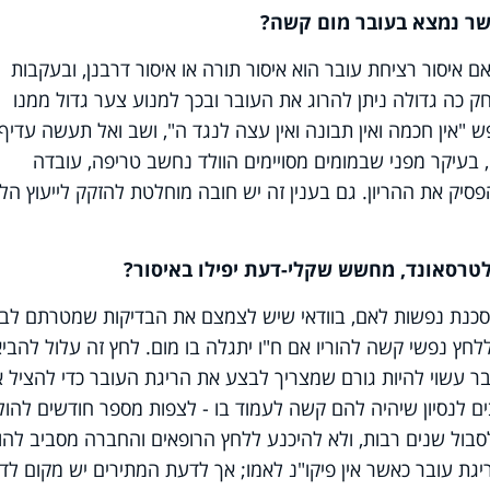
ם איסור רציחת עובר הוא איסור תורה או איסור דרבנן, ובעקבות
 כה גדולה ניתן להרוג את העובר ובכך למנוע צער גדול ממנו
פש "אין חכמה ואין תבונה ואין עצה לנגד ה", ושב ואל תעשה עדיף.
, בעיקר מפני שבמומים מסויימים הוולד נחשב טריפה, עובדה
סיק את ההריון. גם בענין זה יש חובה מוחלטת להזקק לייעוץ הל
 סכנת נפשות לאם, בוודאי שיש לצמצם את הבדיקות שמטרתם לבד
לחץ נפשי קשה להוריו אם ח"ו יתגלה בו מום. לחץ זה עלול להביא
 עשוי להיות גורם שמצריך לבצע את הריגת העובר כדי להציל 
ם לנסיון שיהיה להם קשה לעמוד בו - לצפות מספר חודשים להול
 לסבול שנים רבות, ולא להיכנע ללחץ הרופאים והחברה מסביב להור
גת עובר כאשר אין פיקו"נ לאמו; אך לדעת המתירים יש מקום לדון