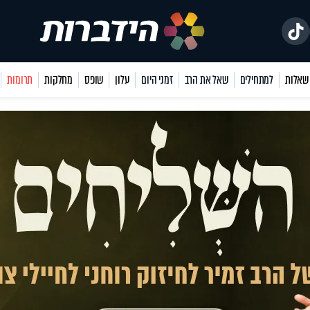
למתחילים
שאל את הרב
זמני היום
עלון
שופס
מחלקות
תרומות