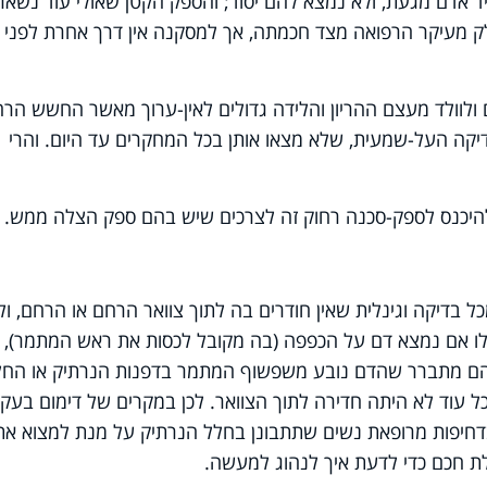
 אדם מגעת, ולא נמצא להם יסוד; והספק הקטן שאולי עוד נשאר,
לק מעיקר הרפואה מצד חכמתה, אך למסקנה אין דרך אחרת לפני ב
 ולוולד מעצם ההריון והלידה גדולים לאין-ערוך מאשר החשש הרח
יקה העל-שמעית, שלא מצאו אותן בכל המחקרים עד היום. והרי
ש להיכנס לספק-סכנה רחוק זה לצרכים שיש בהם ספק הצלה ממש.
ל בדיקה וגינלית שאין חודרים בה לתוך צוואר הרחם או הרחם, ולכ
לו אם נמצא דם על הכפפה (בה מקובל לכסות את ראש המתמר), א
הם מתברר שהדם נובע משפשוף המתמר בדפנות הנרתיק או החל
כל עוד לא היתה חדירה לתוך הצוואר. לכן במקרים של דימום בעק
בדחיפות מרופאת נשים שתתבונן בחלל הנרתיק על מנת למצוא את
ת חכם כדי לדעת איך לנהוג למעשה.