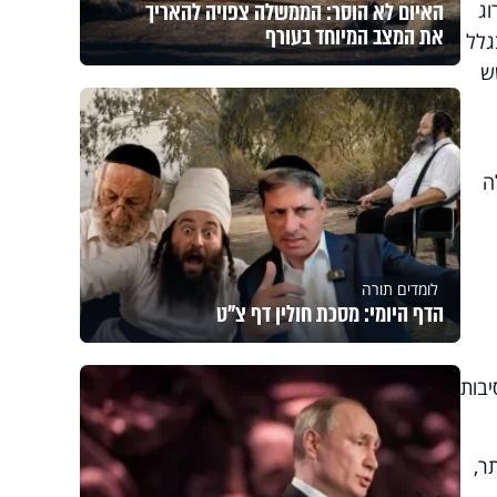
האיום לא הוסר: הממשלה צפויה להאריך
ג
את המצב המיוחד בעורף
גלל
ש
ה
לומדים תורה
הדף היומי: מסכת חולין דף צ"ט
יבות
ר,