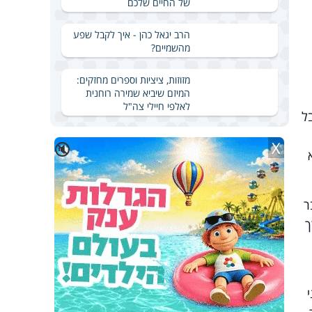
של החיים שלכם
הרב יגאל כהן - איך לקבל שפע
מהשמיים?
מזוזות, ציציות וספרים מחזקים:
המיזם שיביא שמירה רוחנית
לאלפי חיילי צה"ל
ל
X
🔇
ר
ך