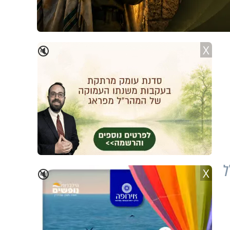
X
🔇
ל
X
🔇