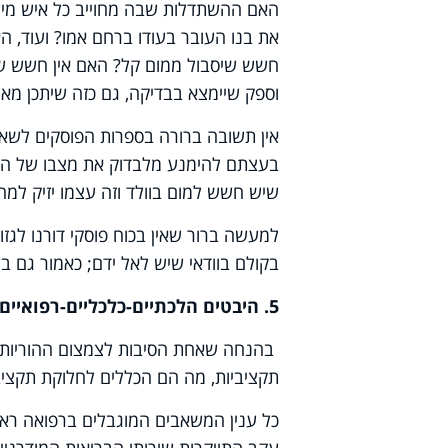
האם ההשתדלות שבה מחוייב כל איש מיש
את בנו העובר בעודו ברחם אמו? ועוד, ה
חשש שיסבול ממום קל? האם אין חשש שרב
וספק שיימצא בבדיקה, גם כזה שיתכן מא
אין תשובה ברורה בספרות הפוסקים לשאל
בעצתם להימנע מלבדוק את מצבו של העוב
שיש חשש למום בוולד וזה עצמו יזיק למהל
למעשה ברור שאין בכוח פוסקי דורנו לגז
בקולם בוודאי שיש לאל ידם; כאמור גם בע
5. היבטים הלכתיים-כלכליים-רפואיים
בהנחה שאחת הסיבות לצמצום ההוריות (א
תקציביות, מה הם הכללים לחלוקת תקציבי
כל ענין המשאבים המוגבלים ברפואה ראוי