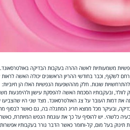
פשיות משמעותיות לאשה ההרה בעקבות הבדיקה באולטרסאונד.
חם לשקוף, וכבר בחודשי ההריון הראשונים יכולה האשה לראות 
ו להתרחשויות שונות. חלק מההשפעות הנפשיות האלו הן חיוביות:
ק לוולד, ובעקבותיו הסכמת האשה להפסקת עישון ולהימנעות משת
 את דמות העובר על צג האולטרסאונד. מצד שני היו שהצביעו 
יקה, ובעיקר מכל ממצא חריג המתגלה בה, גם כאשר לבסוף מת
עיה כלשהי. יש להוסיף על כך את עוגמת הנפש המיותרת, כאשר
תינוק בעל מום, קל-וחומר כאשר הדבר גורר בעקבותיו אפשרות