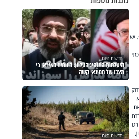
כתבות נוספות
 יש
כתי
חדשות היום
היעלמות המנהיג העליון: דיווחים באיראן כי
מצבו של חמינאי קשה
וק
את
דת
גו
,
חדשות היום