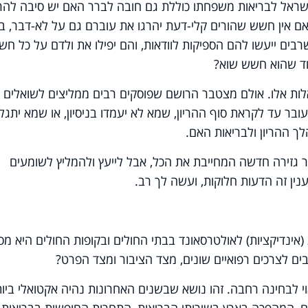
ראל לבריאות משפחתו כוללת גם חובה לברר האם יש סיבה להרו
אם אין חשש שהורים קלי-דעת יהרגו את עוברם גם על לא-דבר, ב
ים ייעשו להם הספיקות לוודאות, והם יפילו את ולדם על כל חש
וד שהוא חשש שוא?
ות אלו. אולם מצטבר הרושם שפוסקים רבים ממליצים לשואלים
ר עד לקראת סוף ההריון, שמא לא יעמדו בניסיון, או שמא יתגל
ך ההריון ולבריאות האם.
ור גזירה חדשה המחייבת את הכל, אבל לייעץ ולהמליץ לשומעים
נין זה הדעות חלוקות, ועשה לך רב.
ינדיקציות) לאולטרסאונד בבתי החולים ובקופות החולים היא מס
ם לצרכים רפואיים שונים, מצד הציבור ומצד הפרט?
 לבחינה רחבה. זהו נושא שבשנים האחרונות נהיה אקטואלי ביות