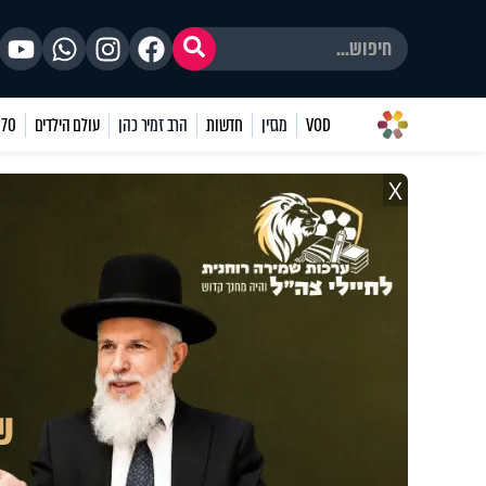
VOD
מגזין
חדשות
הרב זמיר כהן
עולם הילדים
70 שאלות
X