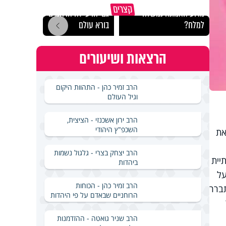
קצרים
מדוע האמונה נמשלה
גם ׳הרע׳ זה הרחמים של
האם מ
למלח?
בורא עולם
בשבת
הרצאות ושיעורים
הרב זמיר כהן - התהוות היקום
וגיל העולם
הרב ירון אשכנזי - הציצית,
השכפ"ץ היהודי
את
הרב יצחק בצרי - גלגול נשמות
יית
ביהדות
על
הרב זמיר כהן - הכוחות
ברר
הרוחניים שבאדם על פי היהדות
הרב שניר גואטה - ההזדמנות