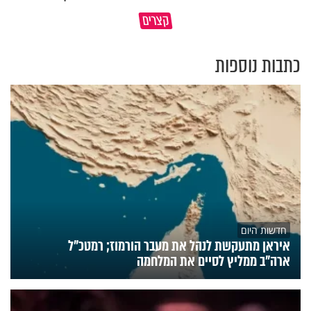
עם ישראל נמשל ל….פופקורן?!
קצרים
🍿
מוקדש לכל מי שאיבד איש קרוב
כתבות נוספות
חדשות היום
איראן מתעקשת לנהל את מעבר הורמוז; רמטכ"ל
ארה"ב ממליץ לסיים את המלחמה