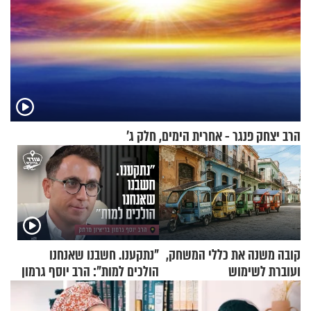
הרב יצחק פנגר - אחרית הימים, חלק ג’
קובה משנה את כללי המשחק,
"נתקענו. חשבנו שאנחנו
ועוברת לשימוש
הולכים למות": הרב יוסף גרמון
בתלת־אופנועים סולאריים
בריאיון מרתק