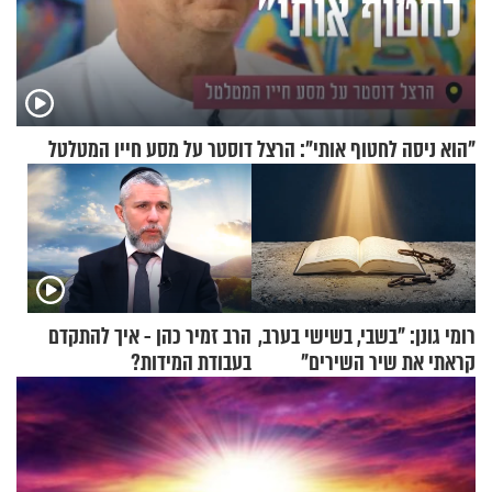
"הוא ניסה לחטוף אותי": הרצל דוסטר על מסע חייו המטלטל
רומי גונן: "בשבי, בשישי בערב,
הרב זמיר כהן - איך להתקדם
קראתי את שיר השירים"
בעבודת המידות?