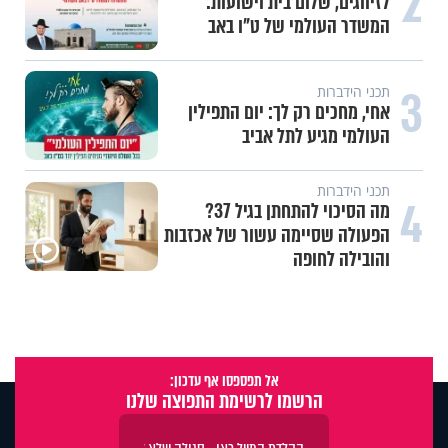
2
לזיווגים, שלום בית וישועות:
המשדר העולמי של ט"ו באב
3
תכני הידברות
אחי, מחכים רק לך: יום התפילין
העולמי מגיע לתל אביב
תכני הידברות
4
מה הסיכוי להתחתן בגיל 37?
הפעולה שסיימה עשור של אכזבות
והובילה לחופה
אל תפספסו אף עדכון:
הרשמו לרשימת התפוצה שלנו