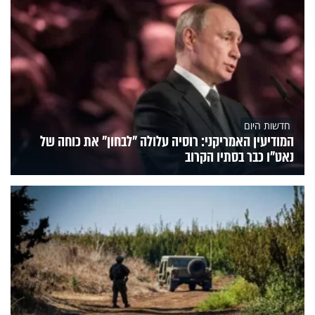
חדשות היום
המודיעין האמריקני: רוסיה עלולה "לבחון" את כוחה של
נאט"ו כבר בסתיו הקרוב