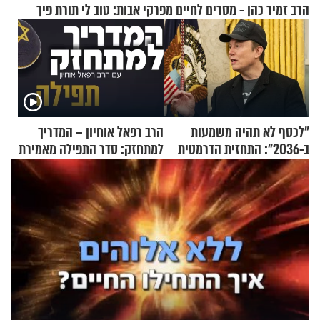
הרב זמיר כהן - מסרים לחיים מפרקי אבות: טוב לי תורת פיך
"לכסף לא תהיה משמעות
הרב רפאל אוחיון – המדריך
ב-2036": התחזית הדרמטית
למתחזק: סדר התפילה מאמירת
של אילון מאסק על עתיד
הקורבנות ועד קריאת שמע
הכלכלה