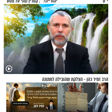
י"ט
יהודייה?'": קטרין נמני על מסע
ההתחזקות המרגש
הרב זמיר כהן - הצלקת שהובילה לחתונה