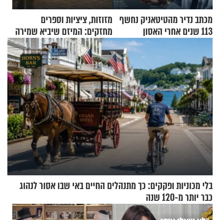
מכתב נדיר מהטיטאניק נחשף
מזוזות, ציציות וספרים
113 שנים אחרי האסון
מחזקים: המיזם שיביא שמירה
רוחנית לאלפי חיילי צה"ל
בלי מכוניות ופקקים: כך מתנהלים החיים באי שבו אסור לנהוג
כבר יותר מ-120 שנה