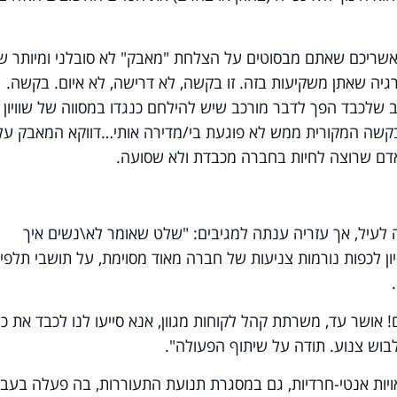
תבר. אשריכם שאתם מבסוטים על הצלחת
"
מאבק" לא סובלני ומיותר ש
יה שאתן משקיעות בזה. זו בקשה, לא דרישה, לא איום. בקשה.
 שלכבד הפך לדבר מורכב שיש להילחם כנגדו במסווה של שוויון
הבקשה המקורית ממש לא פוגעת בי/מדירה אותי…דווקא המאבק על
אדם שרוצה לחיות בחברה מכבדת ולא שסועה
.
 לעיל, אך עזריה ענתה למגיבים: "שלט שאומר לא\נשים איך
ון לכפות נורמות צניעות של חברה מאוד מסוימת, על תושבי תלפיו
.
! אושר עד, משרתת קהל לקוחות מגוון, אנא סייעו לנו לכבד את כל
לבוש צנוע. תודה על שיתוף הפעולה"
.
ויות אנטי-חרדיות, גם במסגרת תנועת התעוררות, בה פעלה בעבר