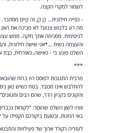
לשמור למקרי הקצה
.
- כפייה חילונית... כן כן, זה קיים מס
מה רע בלבוש צנוע? לא מבינה את האנרג
לגיטימית. מסכימה אתך מיקה. ממש עצוב
והעצמה נשית
…
*
אני אישה חילונית, ו
השלט פוגע בי - כאישה, כאזרחית, כבת 
***
מרבית התגובות לפוסט היו ברוח שהובאה
להתלבש אינו מכובד. בטח כשיש כאן ניסי
והקונים בקניון הדר, שהם רבים ומגוונים"
וזוהי לשון השלט שהוסר:
"
לקוחות נכבדים
באי החנות, ובשעת ביקורכם הקפידו על 
לעזריה רקורד ארוך של פעילויות והתבטא