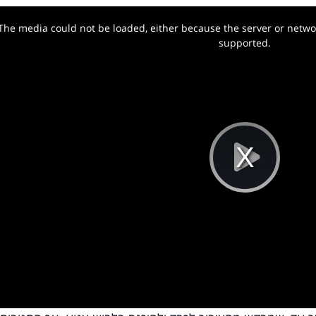
The media could not be loaded, either because the server or networ
w.
supported.
Pla
Vi