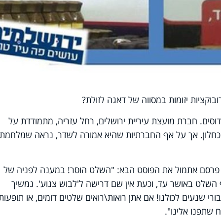
וקציות יזומות במסווה של דאגה לזולת?
וסים. חברת מועצת עיריית ירושלים, רחל עזריה, מתמודדת על
חלון. אך על אף החברתיות שהיא אמורה לשדר, נראה שמלחמת
 פרסם אתמול את הפוסט הבא: "
השלט הוסר! במענה לפניה של
 השלט באושר עד, וכעת אין שם דרישה ל'לבוש צנוע'. נמשיך
רי שנעים לכולנו! אם אתן רואות\רואים שלטים דומים, או תופעות
 שתפנו אלינו
."