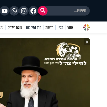
VOD
מגזין
חדשות
הרב זמיר כהן
עולם הילדים
70 שאלות
X