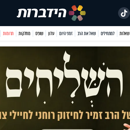
למתחילים
שאל את הרב
זמני היום
עלון
שופס
מחלקות
תרומות