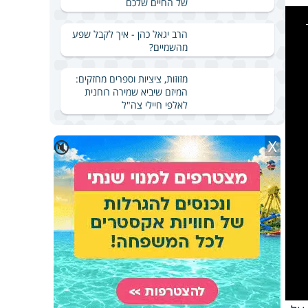
של החיים שלכם
This
is
a
modal
הרב יגאל כהן - איך לקבל שפע
windo
מהשמיים?
מזוזות, ציציות וספרים מחזקים:
המיזם שיביא שמירה רוחנית
לאלפי חיילי צה"ל
X
🔇