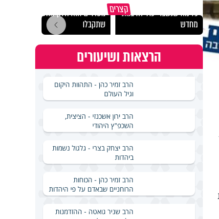
גם השולחן שבת שאתם
קצרים
כל מה שנשבר יכול להיבנות
מסדרים הוא חלק מהשפע
האם מ
מחדש
שתקבלו
בשבת
הרצאות ושיעורים
הרב זמיר כהן - התהוות היקום
וגיל העולם
הרב ירון אשכנזי - הציצית,
השכפ"ץ היהודי
הרב יצחק בצרי - גלגול נשמות
ביהדות
הרב זמיר כהן - הכוחות
הרוחניים שבאדם על פי היהדות
הרב שניר גואטה - ההזדמנות