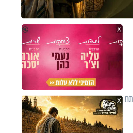
X
🔇
תח
X