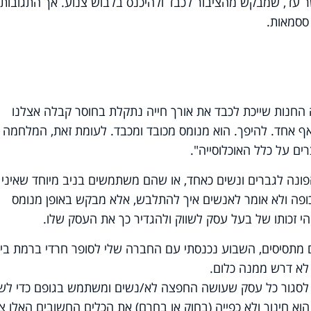
 עד, שמבקש מהציבור לכבד ולהיכנס בלבוש צנוע. אך התגובות
ססמאות.
החנות שייכת לכבד את אורך חייה נתקלת בחוסר קבלה אצלנו
אף אחד. להיפך. הוא מנומס מכובד ומכבד. לעומת זאת, המלחמה נ
ים על כלל האוכלוסייה".
הפונה לגברים ונשים כאחד, או שהם משתמשים בניב מיוחד שאיני
כופה ולא אומר לאנשים איך להתלבש, אלא מבקש באופן מנומס
י זכותו של בעל עסק לשווק ולהגדיר כך את העסק שלו
.
מתסיסים, השבוע נכנסתי עם החברה שלי לסופר חרדי ברמת בי
לא דרש ממנה כלום
.
 לסגור כל עסק שעושה החפצה לא/נשים ומשתמש בגופם כדי לשו
וא חינוך ולא כפייה (בחוק או בחרם) את הכלים החשובים האלו צ