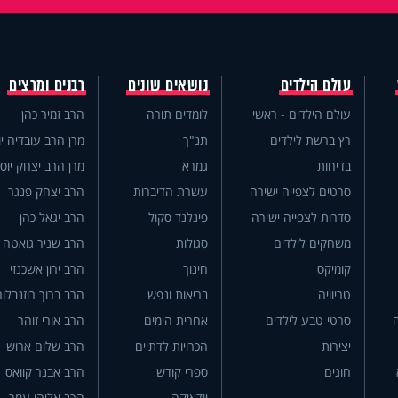
עולם הילדים
נושאים שונים
רבנים ומרצים
עולם הילדים - ראשי
לומדים תורה
הרב זמיר כהן
רץ ברשת לילדים
תנ"ך
מרן הרב עובדיה יו
בדיחות
גמרא
מרן הרב יצחק יוס
סרטים לצפייה ישירה
עשרת הדיברות
הרב יצחק פנגר
סדרות לצפייה ישירה
פינלנד סקול
הרב יגאל כהן
משחקים לילדים
סגולות
הרב שניר גואטה
קומיקס
חינוך
הרב ירון אשכנזי
טריוויה
בריאות ונפש
הרב ברוך רוזנבלום
סרטי טבע לילדים
אחרית הימים
הרב אורי זוהר
יצירות
הכרויות לדתיים
הרב שלום ארוש
חוגים
ספרי קודש
הרב אבנר קוואס
יודאיקה
הרב אליהו עמר