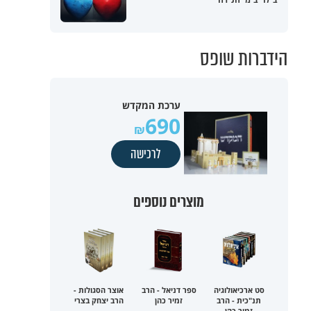
הידברות שופס
ערכת המקדש
690
לרכישה
מוצרים נוספים
סט ארכיאולוגיה
ספר דניאל - הרב
אוצר הסגולות -
תנ"כית - הרב
זמיר כהן
הרב יצחק בצרי
זמיר כהן