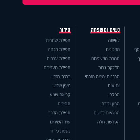
נשים ומשפחה
סידור
לאישה
תפילת שחרית
סף
מתכונים
תפילת מנחה
ף
טהרת המשפחה
תפילת ערבית
הדלקת נרות
תפילת העמידה
הרבנית ימימה מזרחי
ברכת המזון
צניעות
מעין שלוש
הפלה
קריאת שמע
הריון ולידה
תהילים
הרצאות לנשים
תפילת הדרך
הפרשת חלה
שיר השירים
נשמת כל חי
ברכת אשר יצר