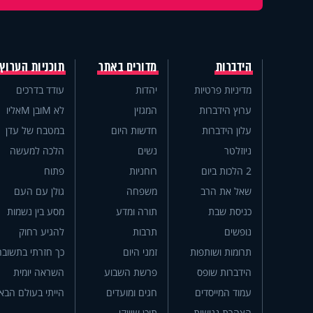
הידברות
מדורים באתר
תוכניות הערוץ
מדיניות פרטיות
יהדות
עודד בדרכים
ערוץ הידברות
המגזין
לא Mובן Mאליו
עלון הידברות
חדשות היום
במטבח של עדן
ניוזלטר
נשים
הלכה למעשה
2 הלכות ביום
רוחניות
פתוח
שאל את הרב
משפחה
גולן עם העם
כניסת שבת
תורה ומדע
מסע בין נשמות
נופשים
תרבות
להגיע רחוק
תרומות ושותפות
זמני היום
כך חזרתי בתשובה
הידברות שופס
פרשת השבוע
השראה יומית
עמוד המייסדים
חגים ומועדים
הייתי בעולם הבא
הצהרת נגישות
תוכן שיווקי