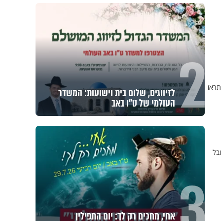
2
סט: הרב שמעון פרץ, השחקן יעקב כהן והשחקן מוטי בן-ישי (שנות ה-80). תראו
לזיווגים, שלום בית וישועות: המשדר
העולמי של ט"ו באב
בל
3
אחי, מחכים רק לך: יום התפילין