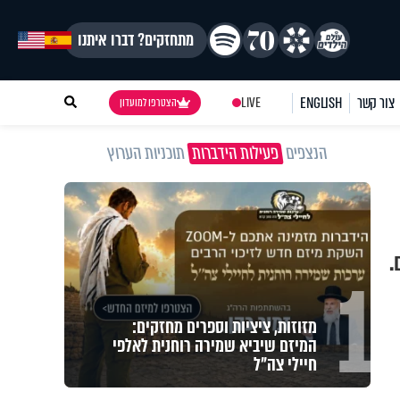
מתחזקים? דברו איתנו
צור קשר
ENGLISH
LIVE
הצטרפו למועדון
הנצפים
פעילות הידברות
תוכניות הערוץ
.
1
מזוזות, ציציות וספרים מחזקים:
המיזם שיביא שמירה רוחנית לאלפי
חיילי צה"ל